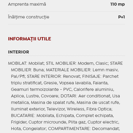
Amprenta maximă
110 mp
Înălțime construcție
P+1
INFORMAŢII UTILE
INTERIOR
MOBILAT
: Mobilat;
STIL MOBILIER
: Modern, Clasic;
STARE
MOBILIER
: Buna;
MATERIALE MOBILIER
: Lemn masiv,
Pal/Pfl;
STARE INTERIOR
: Renovat;
FINISAJE
: Parchet
triplu stratificat, Gresie, Vopsea lavabila, Faianta,
Geamuri termoizolante - PVC, Calorifere aluminiu,
Aplice, Lustre, Covoare;
DOTARI
: Aer conditionat, Usa
metalica, Masina de spalat rufe, Masina de uscat rufe,
Iluminat exterior, Televizor, Wireless, Fibra Optica;
BUCATARIE
: Mobilata, Echipata, Complet echipata,
Frigider, Cuptor microunde, Plita gaz, Cuptor electric,
Hota, Congelator;
COMPARTIMENTARE
: Decomandat;