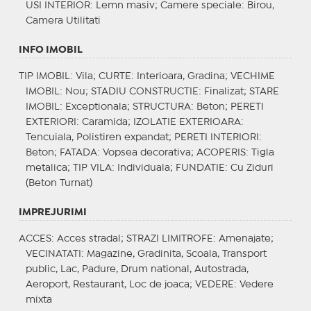
USI INTERIOR
: Lemn masiv;
Camere speciale
: Birou,
Camera Utilitati
INFO IMOBIL
TIP IMOBIL
: Vila;
CURTE
: Interioara, Gradina;
VECHIME
IMOBIL
: Nou;
STADIU CONSTRUCTIE
: Finalizat;
STARE
IMOBIL
: Exceptionala;
STRUCTURA
: Beton;
PERETI
EXTERIORI
: Caramida;
IZOLATIE EXTERIOARA
:
Tencuiala, Polistiren expandat;
PERETI INTERIORI
:
Beton;
FATADA
: Vopsea decorativa;
ACOPERIS
: Tigla
metalica;
TIP VILA
: Individuala;
FUNDATIE
: Cu Ziduri
(Beton Turnat)
IMPREJURIMI
ACCES
: Acces stradal;
STRAZI LIMITROFE
: Amenajate;
VECINATATI
: Magazine, Gradinita, Scoala, Transport
public, Lac, Padure, Drum national, Autostrada,
Aeroport, Restaurant, Loc de joaca;
VEDERE
: Vedere
mixta