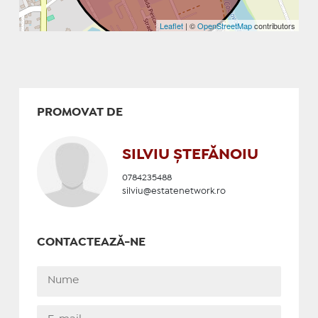
Leaflet
| ©
OpenStreetMap
contributors
PROMOVAT DE
SILVIU ȘTEFĂNOIU
0784235488
silviu@estatenetwork.ro
CONTACTEAZĂ-NE