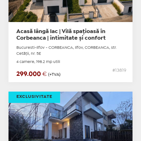
Acasă lângă lac | Vilă spațioasă în
Corbeanca | intimitate și confort
Bucuresti-Ilfov - CORBEANCA, Ilfov, CORBEANCA, str.
Cetăţii, nr. 5E
4 camere, 198.2 mp utili
#13819
299.000
€
(+TVA)
EXCLUSIVITATE