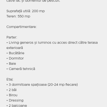
către lac și domeniul de pescuit.
Suprafață utilă: 200 mp
Teren: 550 mp
Compartimentare:
Parter:
• Living generos și luminos cu acces direct către terasa
exterioară
• Bucătărie
• Dormitor
• Baie
• Cameră tehnică
Etaj:
• 3 dormitoare spațioase (20-24 mp fiecare)
• 2 băi
• Birou
• Dressing
• 2 balcoane