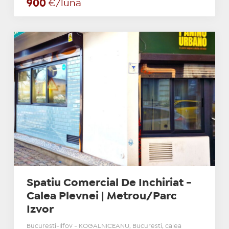
900
€/lună
Spatiu Comercial De Inchiriat -
Calea Plevnei | Metrou/Parc
Izvor
Bucuresti-Ilfov - KOGALNICEANU, Bucuresti, calea