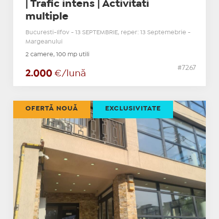
| Trafic intens | Activitati
multiple
Bucuresti-Ilfov - 13 SEPTEMBRIE, reper: 13 Septemebrie -
Margeanului
2 camere, 100 mp utili
#7267
2.000
€/lună
OFERTĂ NOUĂ
EXCLUSIVITATE