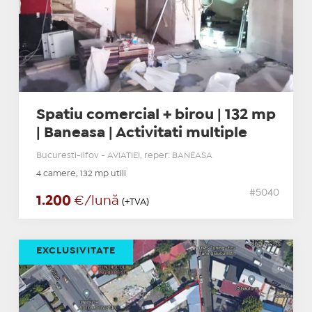
Spatiu comercial + birou | 132 mp
| Baneasa | Activitati multiple
Bucuresti-Ilfov - AVIATIEI, reper: BANEASA
4 camere, 132 mp utili
#5040
1.200
€/lună
(+TVA)
EXCLUSIVITATE