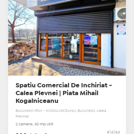
Spatiu Comercial De Inchiriat -
Calea Plevnei | Piata Mihail
Kogalniceanu
Bucuresti-Ilfov - KOGALNICEANU, Bucuresti, calea
Plevnei
2 camere, 30 mp utili
#14744