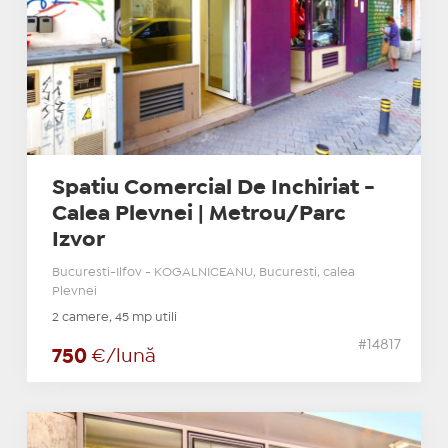
Spatiu Comercial De Inchiriat -
Calea Plevnei | Metrou/Parc
Izvor
Bucuresti-Ilfov - KOGALNICEANU, Bucuresti, calea
Plevnei
2 camere, 45 mp utili
#14817
750
€/lună