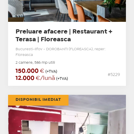
Preluare afacere | Restaurant +
Terasa | Floreasca
Bucuresti-Ilfov - DOROBANTI (FLOREASCA), reper:
Floreasca
2 camere, 586 mp utili
150.000
€
(+TVA)
#5229
12.000
€/lună
(+TVA)
DISPONIBIL IMEDIAT