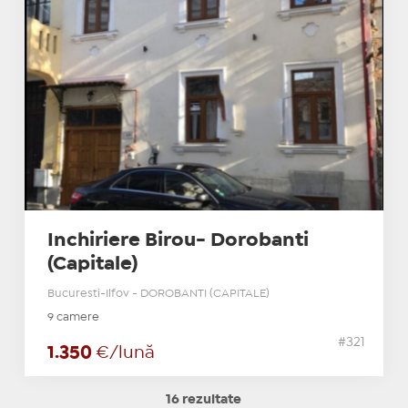
Inchiriere Birou- Dorobanti
(Capitale)
Bucuresti-Ilfov - DOROBANTI (CAPITALE)
9 camere
#321
1.350
€/lună
16 rezultate