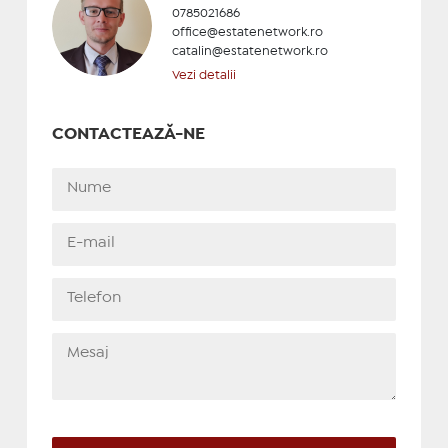
0785021686
office@estatenetwork.ro
catalin@estatenetwork.ro
Vezi detalii
CONTACTEAZĂ-NE