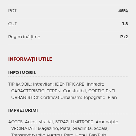
POT
45%
CUT
1.3
Regim înălțime
P+2
INFORMAŢII UTILE
INFO IMOBIL
TIP IMOBIL
: Intravilan;
IDENTIFICARE
: Ingradit;
CARACTERISTICI TEREN
: Construibil;
COEFICIENTI
URBANISTICI
: Certificat Urbanism;
Topografie
: Plan
IMPREJURIMI
ACCES
: Acces stradal;
STRAZI LIMITROFE
: Amenajate;
VECINATATI
: Magazine, Piata, Gradinita, Scoala,
Transport public, Metrou, Parc, Hotel, Bar/Pub,