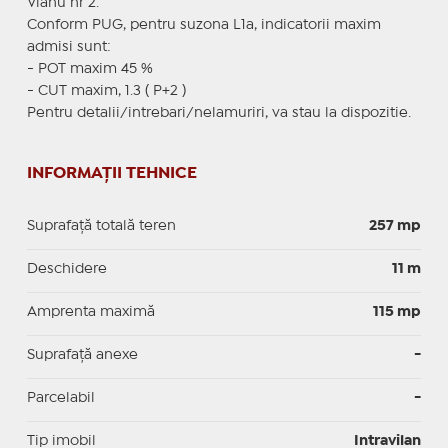
Vianu nr 2.
Conform PUG, pentru suzona L1a, indicatorii maxim
admisi sunt:
- POT maxim 45 %
- CUT maxim, 1.3 ( P+2 )
Pentru detalii/intrebari/nelamuriri, va stau la dispozitie.
INFORMAȚII TEHNICE
Suprafață totală teren
257 mp
Deschidere
11 m
Amprenta maximă
115 mp
Suprafață anexe
-
Parcelabil
-
Tip imobil
Intravilan