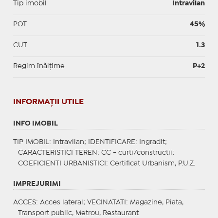
Tip imobil
Intravilan
POT
45%
CUT
1.3
Regim înălțime
P+2
INFORMAŢII UTILE
INFO IMOBIL
TIP IMOBIL
: Intravilan;
IDENTIFICARE
: Ingradit;
CARACTERISTICI TEREN
: CC - curti/constructii;
COEFICIENTI URBANISTICI
: Certificat Urbanism, P.U.Z.
IMPREJURIMI
ACCES
: Acces lateral;
VECINATATI
: Magazine, Piata,
Transport public, Metrou, Restaurant