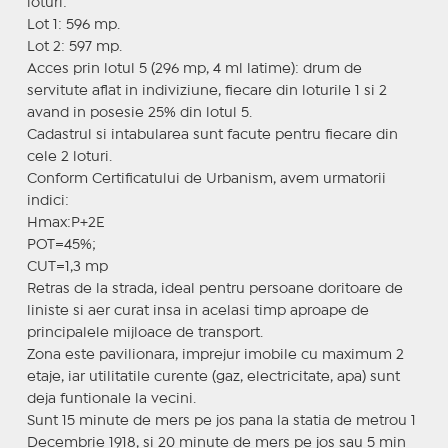
loturi:
Lot 1: 596 mp.
Lot 2: 597 mp.
Acces prin lotul 5 (296 mp, 4 ml latime): drum de
servitute aflat in indiviziune, fiecare din loturile 1 si 2
avand in posesie 25% din lotul 5.
Cadastrul si intabularea sunt facute pentru fiecare din
cele 2 loturi.
Conform Certificatului de Urbanism, avem urmatorii
indici:
Hmax:P+2E
POT=45%;
CUT=1,3 mp
Retras de la strada, ideal pentru persoane doritoare de
liniste si aer curat insa in acelasi timp aproape de
principalele mijloace de transport.
Zona este pavilionara, imprejur imobile cu maximum 2
etaje, iar utilitatile curente (gaz, electricitate, apa) sunt
deja funtionale la vecini.
Sunt 15 minute de mers pe jos pana la statia de metrou 1
Decembrie 1918, si 20 minute de mers pe jos sau 5 min