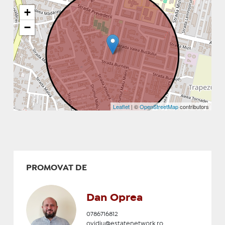
+
−
Leaflet
| ©
OpenStreetMap
contributors
PROMOVAT DE
Dan Oprea
0786716812
ovidiu@estatenetwork.ro