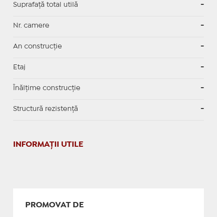
Suprafaţă total utilă
-
Nr. camere
-
An construcție
-
Etaj
-
Înălțime construcție
-
Structură rezistență
-
INFORMAŢII UTILE
PROMOVAT DE