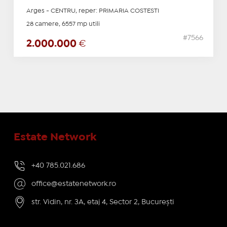
Arges - CENTRU, reper: PRIMARIA COSTESTI
28 camere, 6557 mp utili
#7566
2.000.000
€
Estate Network
+40 785.021.686
office@estatenetwork.ro
str. Vidin, nr. 3A, etaj 4, Sector 2, București