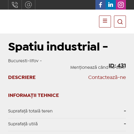
Spatiu industrial -
Bucuresti-Ilfov -
ID: 431
Menționează când ne suni:
DESCRIERE
Contactează-ne
INFORMAȚII TEHNICE
Suprafață totală teren
-
Suprafaţă utilă
-