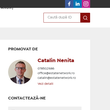
 ANUNȚ
PROMOVAT DE
Catalin Nenita
0785021686
office@estatenetwork.ro
catalin@estatenetwork.ro
Vezi detalii
CONTACTEAZĂ-NE