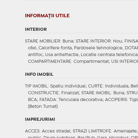
INFORMAŢII UTILE
INTERIOR
STARE MOBILIER
: Buna;
STARE INTERIOR
: Nou;
FINIS
otel, Calorifere fonta, Pardosele tehnologice;
DOTAR
antifoc, Usa antiefractie, Locatie centrala telefonic
COMPARTIMENTARE
: Compartimentat;
USI INTERIO
INFO IMOBIL
TIP IMOBIL
: Spatiu individual;
CURTE
: Individuala, Be
CONSTRUCTIE
: Finalizat;
STARE IMOBIL
: Buna;
STRU
BCA;
FATADA
: Tencuiala decorativa;
ACOPERIS
: Tig
(Beton Turnat)
IMPREJURIMI
ACCES
: Acces stradal;
STRAZI LIMITROFE
: Amenajate