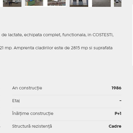
e lactate, echipata complet, functionala, in COSTESTI,
21 mp. Amprenta cladirilor este de 2815 mp si suprafata
p
An construcție
1986
p
Etaj
-
p
Înălțime construcție
P+1
8
Structură rezistență
Cadre