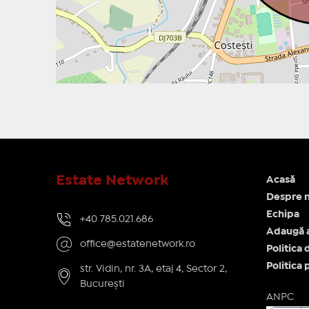
Estate Network
Acasă
Despre n
Echipa
+40 785.021.686
Adaugă 
office@estatenetwork.ro
Politica 
Politica 
str. Vidin, nr. 3A, etaj 4, Sector 2,
București
ANPC