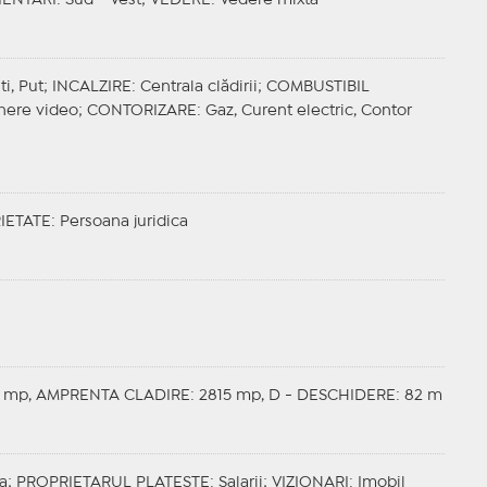
IENTARI
: Sud - Vest;
VEDERE
: Vedere mixta
ti, Put;
INCALZIRE
: Centrala clădirii;
COMBUSTIBIL
ghere video;
CONTORIZARE
: Gaz, Curent electric, Contor
IETATE
: Persoana juridica
1 mp, AMPRENTA CLADIRE: 2815 mp, D - DESCHIDERE: 82 m
ca;
PROPRIETARUL PLATESTE
: Salarii;
VIZIONARI
: Imobil