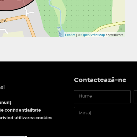
Leaflet
| ©
OpenStreetMap
contributors
Contactează-ne
oi
anunț
de confidentialitate
privind utilizarea cookies