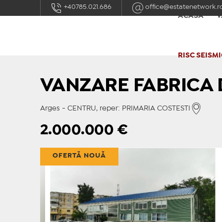
+40785.021.686
office@estatenetwork.r
ACASĂ
V
RISC SEISMI
VANZARE FABRICA 
Arges - CENTRU, reper: PRIMARIA COSTESTI
2.000.000
€
OFERTĂ NOUĂ