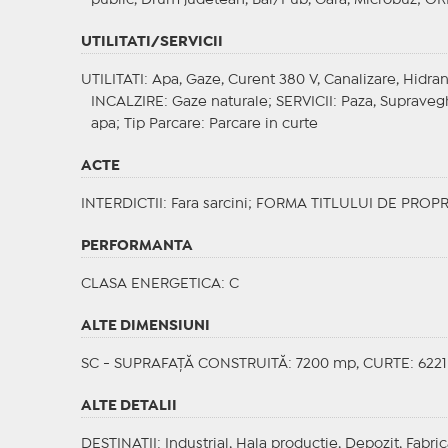
public, Drum judetean, Bar/Pub, Gara, Microbuz;
OR
UTILITATI/SERVICII
UTILITATI
: Apa, Gaze, Curent 380 V, Canalizare, Hidran
INCALZIRE
: Gaze naturale;
SERVICII
: Paza, Suprave
apa;
Tip Parcare
: Parcare in curte
ACTE
INTERDICTII
: Fara sarcini;
FORMA TITLULUI DE PROPR
PERFORMANTA
CLASA ENERGETICA
: C
ALTE DIMENSIUNI
SC - SUPRAFAȚĂ CONSTRUITĂ: 7200 mp, CURTE: 622
ALTE DETALII
DESTINATII
: Industrial, Hala productie, Depozit, Fabri