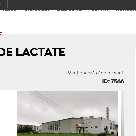
o
ÂNZĂRI
ÎNCHIRIERI
DESPRE NOI
ECHIPA
ADAUGĂ
C
DE LACTATE
Menționează când ne suni:
ID: 7566