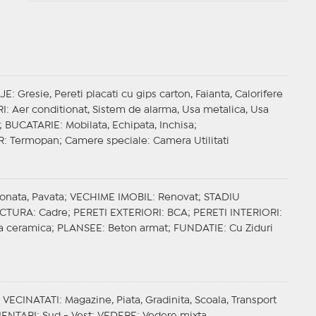
AJE
: Gresie, Pereti placati cu gips carton, Faianta, Calorifere
I
: Aer conditionat, Sistem de alarma, Usa metalica, Usa
a;
BUCATARIE
: Mobilata, Echipata, Inchisa;
R
: Termopan;
Camere speciale
: Camera Utilitati
tonata, Pavata;
VECHIME IMOBIL
: Renovat;
STADIU
CTURA
: Cadre;
PERETI EXTERIORI
: BCA;
PERETI INTERIORI
:
la ceramica;
PLANSEE
: Beton armat;
FUNDATIE
: Cu Ziduri
;
VECINATATI
: Magazine, Piata, Gradinita, Scoala, Transport