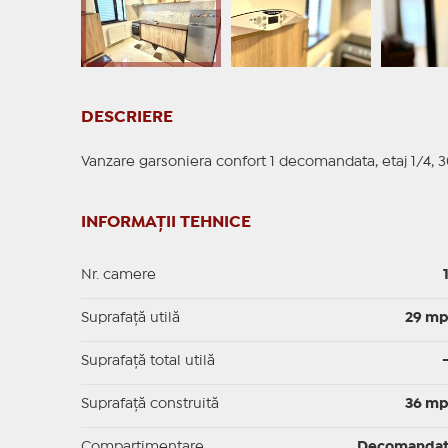
DESCRIERE
Vanzare garsoniera confort 1 decomandata, etaj 1/4, 30
INFORMAȚII TEHNICE
Nr. camere
Suprafaţă utilă
29 m
Suprafaţă total utilă
Suprafaţă construită
36 m
Compartimentare
Decomanda