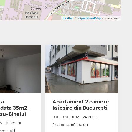
Leaflet
| ©
OpenStreetMap
contributors
ra
Apartament 2 camere
ata 35m2 |
la iesire din Bucuresti
su-Binelui
Bucuresti-Ilfov - VARTEJU
ov - BERCENI
2 camere, 60 mp utili
 mp utili