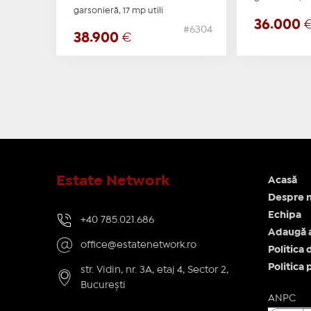
garsonieră, 17 mp utili
36.000
#6304
38.900
€
Estate Network
Acasă
Despre n
Echipa
+40 785.021.686
Adaugă 
office@estatenetwork.ro
Politica 
Politica 
str. Vidin, nr. 3A, etaj 4, Sector 2,
București
ANPC