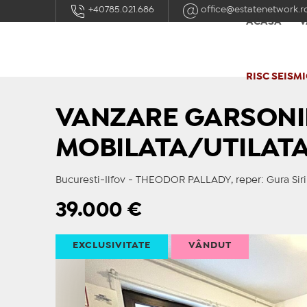
+40785.021.686
office@estatenetwork.r
ACASĂ
V
RISC SEISMI
VANZARE GARSONI
MOBILATA/UTILAT
Bucuresti-Ilfov - THEODOR PALLADY, reper: Gura Siri
39.000
€
EXCLUSIVITATE
VÂNDUT