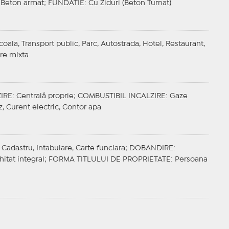
 Beton armat;
FUNDATIE
: Cu Ziduri (Beton Turnat)
coala, Transport public, Parc, Autostrada, Hotel, Restaurant,
re mixta
IRE
: Centrală proprie;
COMBUSTIBIL INCALZIRE
: Gaze
z, Curent electric, Contor apa
Cadastru, Intabulare, Carte funciara;
DOBANDIRE
:
hitat integral;
FORMA TITLULUI DE PROPRIETATE
: Persoana