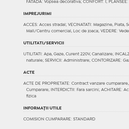
FATADA
: Vopsea decorativa;
CONFORT
: I;
PLANSEE
:
IMPREJURIMI
ACCES
: Acces stradal;
VECINATATI
: Magazine, Piata, S
Mall/Centru comercial, Loc de joaca;
VEDERE
: Vede
UTILITATI/SERVICII
UTILITATI
: Apa, Gaze, Curent 220V, Canalizare;
INCALZ
naturale;
SERVICII
: Administrare;
CONTORIZARE
: Ga
ACTE
ACTE DE PROPRIETATE
: Contract vanzare cumparare, 
Cumparare;
INTERDICTII
: Fara sarcini;
ACHITARE
: Ac
fizica
INFORMAŢII UTILE
COMISION CUMPARARE: STANDARD