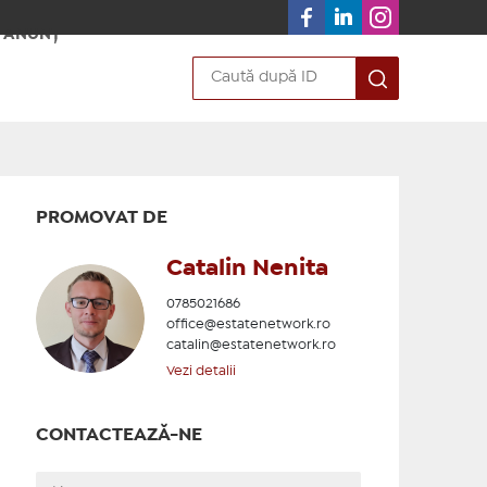
 ANUNȚ
PROMOVAT DE
Catalin Nenita
0785021686
office@estatenetwork.ro
catalin@estatenetwork.ro
Vezi detalii
CONTACTEAZĂ-NE