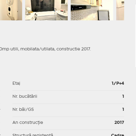
mp utili, mobilata/utilata, constructie 2017.
1
Etaj
1/P+4
p
Nr. bucătării
1
-
Nr. băi/GS
1
p
An construcție
2017
t
Structură rezistență
Cadre