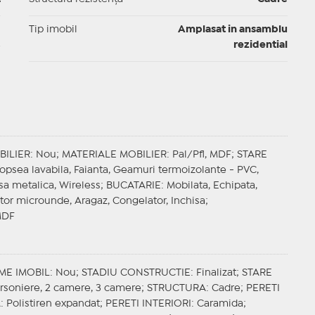
I
Tip imobil
Amplasat in ansamblu
rezidential
BILIER
: Nou;
MATERIALE MOBILIER
: Pal/Pfl, MDF;
STARE
Vopsea lavabila, Faianta, Geamuri termoizolante - PVC,
Usa metalica, Wireless;
BUCATARIE
: Mobilata, Echipata,
ptor microunde, Aragaz, Congelator, Inchisa;
MDF
ME IMOBIL
: Nou;
STADIU CONSTRUCTIE
: Finalizat;
STARE
arsoniere, 2 camere, 3 camere;
STRUCTURA
: Cadre;
PERETI
A
: Polistiren expandat;
PERETI INTERIORI
: Caramida;