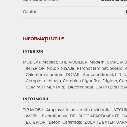
Confort
INFORMAŢII UTILE
INTERIOR
MOBILAT
: Mobilat;
STIL MOBILIER
: Modern;
STARE MO
INTERIOR
: Nou;
FINISAJE
: Parchet laminat, Gresie, 
Calorifere aluminiu;
DOTARI
: Aer conditionat, Lift, 
Complet echipata, Combina frigorifica, Frigider, Cu
COMPARTIMENTARE
: Decomandat;
USI INTERIOR
: 
INFO IMOBIL
TIP IMOBIL
: Amplasat in ansamblu rezidential;
VECHI
IMOBIL
: Exceptionala;
TIPURI DE APARTAMENTE
: G
EXTERIORI
: Beton, Caramida;
IZOLATIE EXTERIOAR