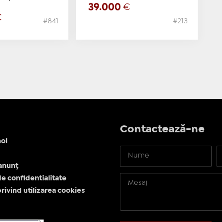
39.000
€
€
#841
#213
Contactează-ne
oi
anunț
de confidentialitate
privind utilizarea cookies