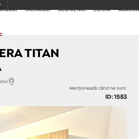
o
ÂNZĂRI
ÎNCHIRIERI
DESPRE NOI
ECHIPA
ADAUGĂ
C
ERA TITAN
A
ului
Menționează când ne suni:
ID: 1583