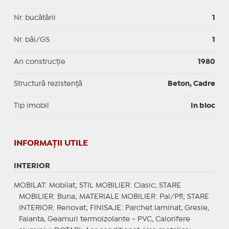
Nr. bucătării
1
Nr. băi/GS
1
An construcție
1980
Structură rezistență
Beton, Cadre
Tip imobil
In bloc
INFORMAŢII UTILE
INTERIOR
MOBILAT
: Mobilat;
STIL MOBILIER
: Clasic;
STARE
MOBILIER
: Buna;
MATERIALE MOBILIER
: Pal/Pfl;
STARE
INTERIOR
: Renovat;
FINISAJE
: Parchet laminat, Gresie,
Faianta, Geamuri termoizolante - PVC, Calorifere