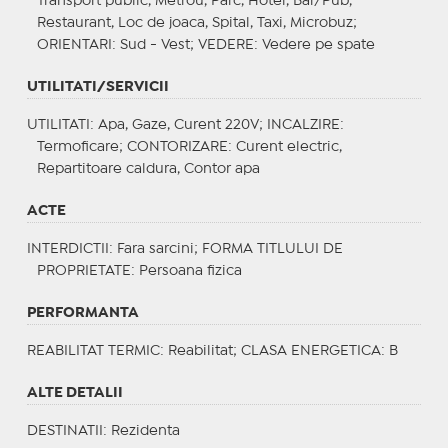
Transport public, Metrou, Parc, Hotel, Bar/Pub,
Restaurant, Loc de joaca, Spital, Taxi, Microbuz;
ORIENTARI
: Sud - Vest;
VEDERE
: Vedere pe spate
UTILITATI/SERVICII
UTILITATI
: Apa, Gaze, Curent 220V;
INCALZIRE
:
Termoficare;
CONTORIZARE
: Curent electric,
Repartitoare caldura, Contor apa
ACTE
INTERDICTII
: Fara sarcini;
FORMA TITLULUI DE
PROPRIETATE
: Persoana fizica
PERFORMANTA
REABILITAT TERMIC
: Reabilitat;
CLASA ENERGETICA
: B
ALTE DETALII
DESTINATII
: Rezidenta