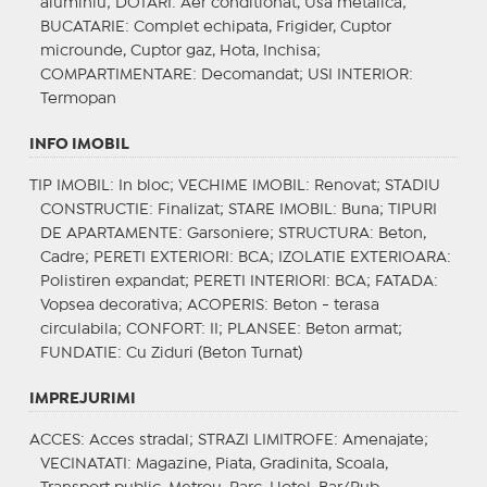
aluminiu;
DOTARI
: Aer conditionat, Usa metalica;
BUCATARIE
: Complet echipata, Frigider, Cuptor
microunde, Cuptor gaz, Hota, Inchisa;
COMPARTIMENTARE
: Decomandat;
USI INTERIOR
:
Termopan
INFO IMOBIL
TIP IMOBIL
: In bloc;
VECHIME IMOBIL
: Renovat;
STADIU
CONSTRUCTIE
: Finalizat;
STARE IMOBIL
: Buna;
TIPURI
DE APARTAMENTE
: Garsoniere;
STRUCTURA
: Beton,
Cadre;
PERETI EXTERIORI
: BCA;
IZOLATIE EXTERIOARA
:
Polistiren expandat;
PERETI INTERIORI
: BCA;
FATADA
:
Vopsea decorativa;
ACOPERIS
: Beton - terasa
circulabila;
CONFORT
: II;
PLANSEE
: Beton armat;
FUNDATIE
: Cu Ziduri (Beton Turnat)
IMPREJURIMI
ACCES
: Acces stradal;
STRAZI LIMITROFE
: Amenajate;
VECINATATI
: Magazine, Piata, Gradinita, Scoala,