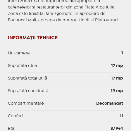
intr-o zona excelenta, in imediata apropiere a
cafenelelor si restaurantelor din zona Piata Alba Iulia.
Zona este linistita, fara zgomote, in apropiere de
Bucuresti Mall, aproape de metrou Unirii si Piata Muncii.
INFORMAȚII TEHNICE
Nr. camere
1
Suprafaţă utilă
17 mp
Suprafaţă total utilă
17 mp
Suprafaţă construită
19 mp
Compartimentare
Decomandat
Confort
II
Etaj
3/P+4