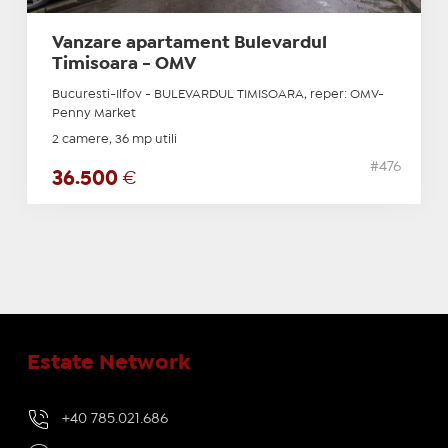
Vanzare apartament Bulevardul
Timisoara - OMV
Bucuresti-Ilfov - BULEVARDUL TIMISOARA, reper: OMV-
Penny Market
2 camere, 36 mp utili
#476
36.500
€
Estate Network
+40 785.021.686