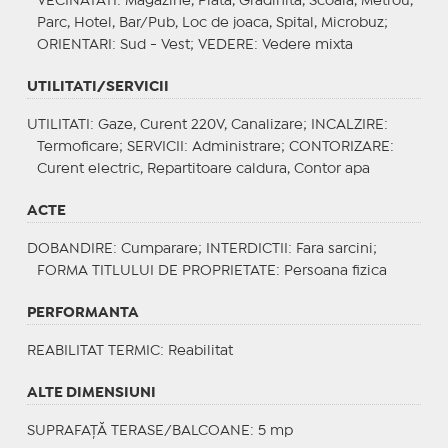
VECINATATI
: Magazine, Piata, Gradinita, Scoala, Metrou,
Parc, Hotel, Bar/Pub, Loc de joaca, Spital, Microbuz;
ORIENTARI
: Sud - Vest;
VEDERE
: Vedere mixta
UTILITATI/SERVICII
UTILITATI
: Gaze, Curent 220V, Canalizare;
INCALZIRE
:
Termoficare;
SERVICII
: Administrare;
CONTORIZARE
:
Curent electric, Repartitoare caldura, Contor apa
ACTE
DOBANDIRE
: Cumparare;
INTERDICTII
: Fara sarcini;
FORMA TITLULUI DE PROPRIETATE
: Persoana fizica
PERFORMANTA
REABILITAT TERMIC
: Reabilitat
ALTE DIMENSIUNI
SUPRAFAȚĂ TERASE/BALCOANE: 5 mp