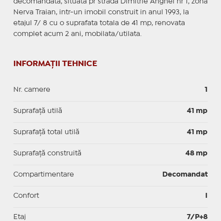
decomandata, situata pr strada Dimitrie Anghel nr 1, zona
Nerva Traian, intr-un imobil construit in anul 1993, la
etajul 7/ 8 cu o suprafata totala de 41 mp, renovata
complet acum 2 ani, mobilata/utilata.
INFORMAȚII TEHNICE
Nr. camere
1
Suprafaţă utilă
41 mp
Suprafaţă total utilă
41 mp
Suprafaţă construită
48 mp
Compartimentare
Decomandat
Confort
I
Etaj
7/P+8