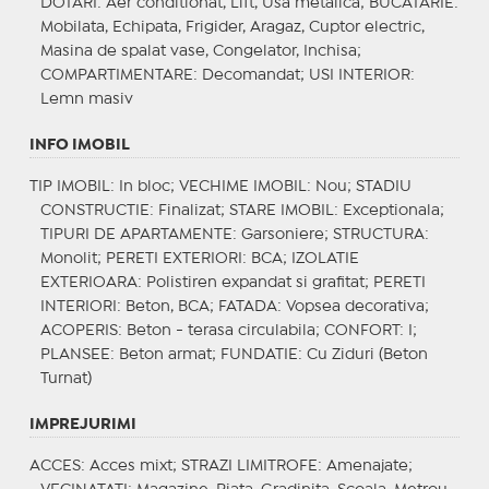
DOTARI
: Aer conditionat, Lift, Usa metalica;
BUCATARIE
:
Mobilata, Echipata, Frigider, Aragaz, Cuptor electric,
Masina de spalat vase, Congelator, Inchisa;
COMPARTIMENTARE
: Decomandat;
USI INTERIOR
:
Lemn masiv
INFO IMOBIL
TIP IMOBIL
: In bloc;
VECHIME IMOBIL
: Nou;
STADIU
CONSTRUCTIE
: Finalizat;
STARE IMOBIL
: Exceptionala;
TIPURI DE APARTAMENTE
: Garsoniere;
STRUCTURA
:
Monolit;
PERETI EXTERIORI
: BCA;
IZOLATIE
EXTERIOARA
: Polistiren expandat si grafitat;
PERETI
INTERIORI
: Beton, BCA;
FATADA
: Vopsea decorativa;
ACOPERIS
: Beton - terasa circulabila;
CONFORT
: I;
PLANSEE
: Beton armat;
FUNDATIE
: Cu Ziduri (Beton
Turnat)
IMPREJURIMI
ACCES
: Acces mixt;
STRAZI LIMITROFE
: Amenajate;