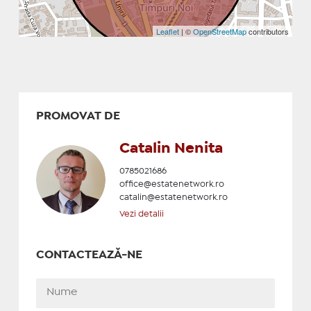
Leaflet
| ©
OpenStreetMap
contributors
PROMOVAT DE
Catalin Nenita
0785021686
office@estatenetwork.ro
catalin@estatenetwork.ro
Vezi detalii
CONTACTEAZĂ-NE