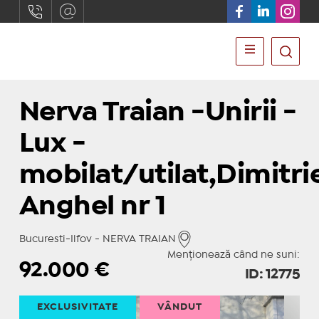
Nerva Traian -Unirii -
Lux -
mobilat/utilat,Dimitri
Anghel nr 1
Bucuresti-Ilfov - NERVA TRAIAN
Menționează când ne suni:
92.000
€
ID: 12775
EXCLUSIVITATE
VÂNDUT