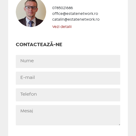
0785021686
office@estatenetwork.ro
catalin@estatenetwork.ro
Vezi detalii
CONTACTEAZĂ-NE