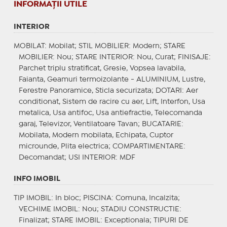
INFORMAŢII UTILE
INTERIOR
MOBILAT
: Mobilat;
STIL MOBILIER
: Modern;
STARE
MOBILIER
: Nou;
STARE INTERIOR
: Nou, Curat;
FINISAJE
:
Parchet triplu stratificat, Gresie, Vopsea lavabila,
Faianta, Geamuri termoizolante - ALUMINIUM, Lustre,
Ferestre Panoramice, Sticla securizata;
DOTARI
: Aer
conditionat, Sistem de racire cu aer, Lift, Interfon, Usa
metalica, Usa antifoc, Usa antiefractie, Telecomanda
garaj, Televizor, Ventilatoare Tavan;
BUCATARIE
:
Mobilata, Modern mobilata, Echipata, Cuptor
microunde, Plita electrica;
COMPARTIMENTARE
:
Decomandat;
USI INTERIOR
: MDF
INFO IMOBIL
TIP IMOBIL
: In bloc;
PISCINA
: Comuna, Incalzita;
VECHIME IMOBIL
: Nou;
STADIU CONSTRUCTIE
:
Finalizat;
STARE IMOBIL
: Exceptionala;
TIPURI DE