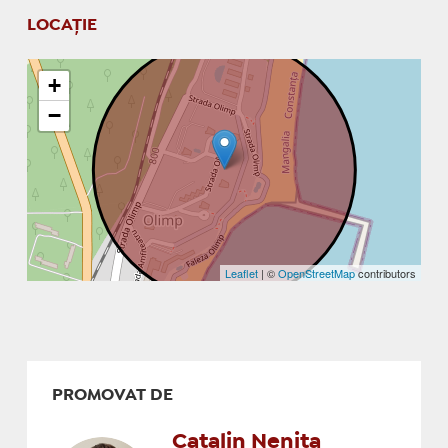
LOCAȚIE
+
−
Leaflet
| ©
OpenStreetMap
contributors
PROMOVAT DE
Catalin Nenita