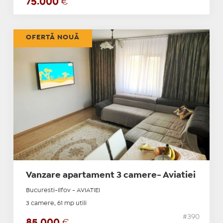
75.000
€
OFERTĂ NOUĂ
Vanzare apartament 3 camere- Aviatiei
Bucuresti-Ilfov - AVIATIEI
3 camere, 61 mp utili
#390
85.000
€