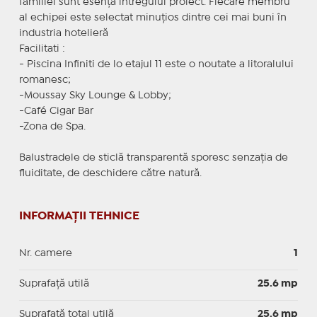
familiei sunt esența întregului proiect. Fiecare membru
al echipei este selectat minuțios dintre cei mai buni în
industria hotelieră
Facilitati :
- Piscina Infiniti de lo etajul 11 este o noutate a litoralului
romanesc;
-Moussay Sky Lounge & Lobby;
-Café Cigar Bar
-Zona de Spa.
Balustradele de sticlă transparentă sporesc senzația de
fluiditate, de deschidere către natură.
INFORMAȚII TEHNICE
Nr. camere
1
Suprafaţă utilă
25.6 mp
Suprafaţă total utilă
25.6 mp