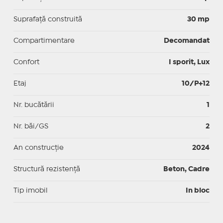
Suprafaţă construită
30 mp
Compartimentare
Decomandat
Confort
I sporit, Lux
Etaj
10/P+12
Nr. bucătării
1
Nr. băi/GS
2
An construcție
2024
Structură rezistență
Beton, Cadre
Tip imobil
In bloc