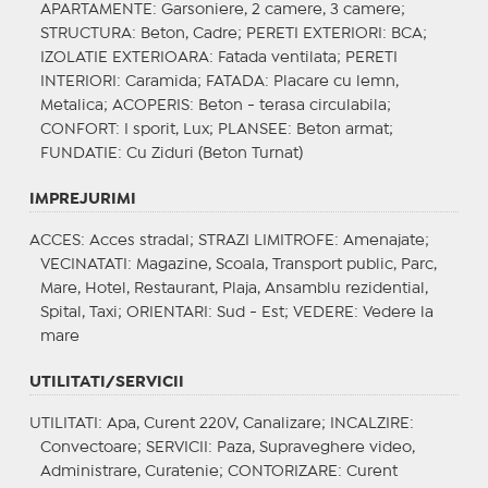
APARTAMENTE
: Garsoniere, 2 camere, 3 camere;
STRUCTURA
: Beton, Cadre;
PERETI EXTERIORI
: BCA;
IZOLATIE EXTERIOARA
: Fatada ventilata;
PERETI
INTERIORI
: Caramida;
FATADA
: Placare cu lemn,
Metalica;
ACOPERIS
: Beton - terasa circulabila;
CONFORT
: I sporit, Lux;
PLANSEE
: Beton armat;
FUNDATIE
: Cu Ziduri (Beton Turnat)
IMPREJURIMI
ACCES
: Acces stradal;
STRAZI LIMITROFE
: Amenajate;
VECINATATI
: Magazine, Scoala, Transport public, Parc,
Mare, Hotel, Restaurant, Plaja, Ansamblu rezidential,
Spital, Taxi;
ORIENTARI
: Sud - Est;
VEDERE
: Vedere la
mare
UTILITATI/SERVICII
UTILITATI
: Apa, Curent 220V, Canalizare;
INCALZIRE
:
Convectoare;
SERVICII
: Paza, Supraveghere video,
Administrare, Curatenie;
CONTORIZARE
: Curent