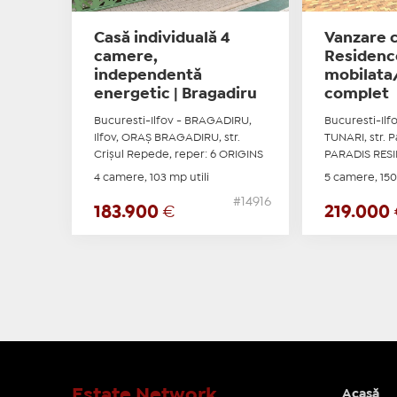
Casă individuală 4
Vanzare c
camere,
Residenc
independentă
mobilata/
energetic | Bragadiru
complet
Bucuresti-Ilfov - BRAGADIRU,
Bucuresti-Ilfo
Ilfov, ORAŞ BRAGADIRU, str.
TUNARI, str. Pa
Crişul Repede, reper: 6 ORIGINS
PARADIS RES
4 camere, 103 mp utili
5 camere, 150
#14916
183.900
€
219.000
Estate Network
Acasă