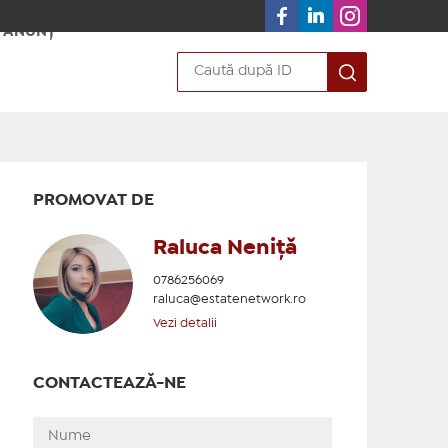
 ANUNȚ
PROMOVAT DE
Raluca Neniță
0786256069
raluca@estatenetwork.ro
Vezi detalii
CONTACTEAZĂ-NE