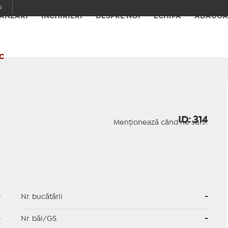
o
ÂNZĂRI
ÎNCHIRIERI
DESPRE NOI
ECHIPA
ADAUGĂ
C
ID: 314
Menționează când ne suni:
-
Nr. bucătării
-
-
Nr. băi/GS
-