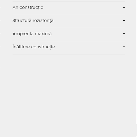
-
An construcție
-
-
Structură rezistență
-
-
Amprenta maximă
-
-
Înălțime construcție
-
-