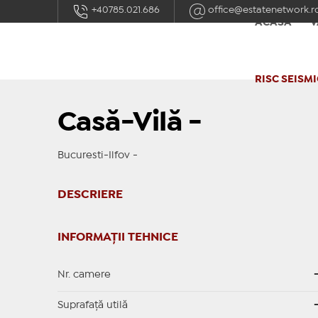
+40785.021.686
office@estatenetwork.r
ACASĂ
V
RISC SEISMI
Casă-Vilă -
Bucuresti-Ilfov -
DESCRIERE
INFORMAȚII TEHNICE
Nr. camere
Suprafaţă utilă