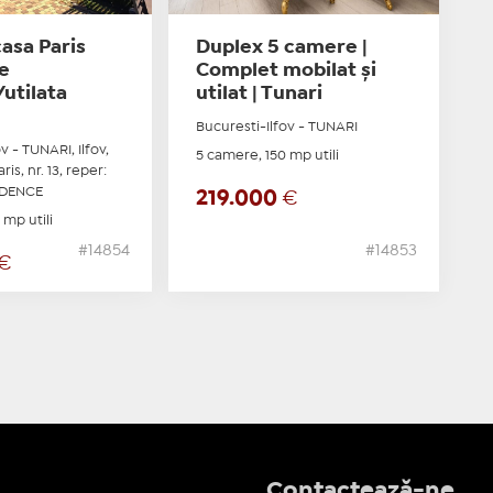
asa Paris
Duplex 5 camere |
e
Complet mobilat și
utilata
utilat | Tunari
Bucuresti-Ilfov - TUNARI
v - TUNARI, Ilfov,
5 camere, 150 mp utili
ris, nr. 13, reper:
IDENCE
219.000
€
 mp utili
#14854
#14853
€
Contactează-ne