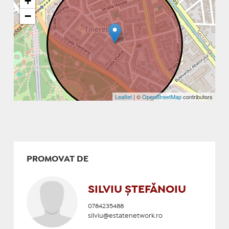
+
−
Leaflet
| ©
OpenStreetMap
contributors
PROMOVAT DE
SILVIU ȘTEFĂNOIU
0784235488
silviu@estatenetwork.ro