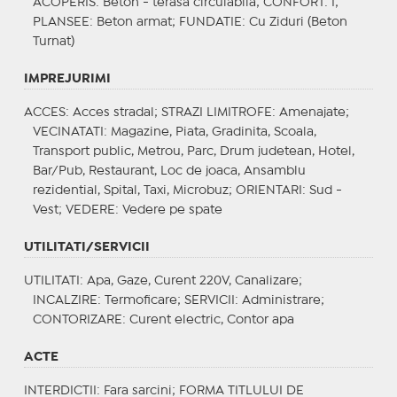
ACOPERIS
: Beton - terasa circulabila;
CONFORT
: I;
PLANSEE
: Beton armat;
FUNDATIE
: Cu Ziduri (Beton
Turnat)
IMPREJURIMI
ACCES
: Acces stradal;
STRAZI LIMITROFE
: Amenajate;
VECINATATI
: Magazine, Piata, Gradinita, Scoala,
Transport public, Metrou, Parc, Drum judetean, Hotel,
Bar/Pub, Restaurant, Loc de joaca, Ansamblu
rezidential, Spital, Taxi, Microbuz;
ORIENTARI
: Sud -
Vest;
VEDERE
: Vedere pe spate
UTILITATI/SERVICII
UTILITATI
: Apa, Gaze, Curent 220V, Canalizare;
INCALZIRE
: Termoficare;
SERVICII
: Administrare;
CONTORIZARE
: Curent electric, Contor apa
ACTE
INTERDICTII
: Fara sarcini;
FORMA TITLULUI DE