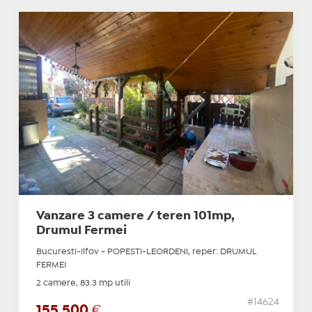
Vanzare 3 camere / teren 101mp,
Drumul Fermei
Bucuresti-Ilfov - POPESTI-LEORDENI, reper: DRUMUL
FERMEI
2 camere, 83.3 mp utili
#14624
155.500
€