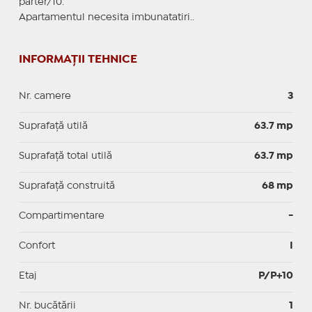
parter/10.
Apartamentul necesita imbunatatiri..
INFORMAȚII TEHNICE
Nr. camere
3
Suprafaţă utilă
63.7 mp
Suprafaţă total utilă
63.7 mp
Suprafaţă construită
68 mp
Compartimentare
-
Confort
I
Etaj
P/P+10
Nr. bucătării
1