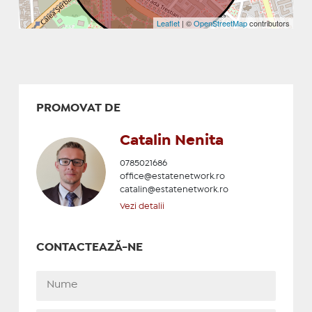
Leaflet
| ©
OpenStreetMap
contributors
PROMOVAT DE
Catalin Nenita
0785021686
office@estatenetwork.ro
catalin@estatenetwork.ro
Vezi detalii
CONTACTEAZĂ-NE