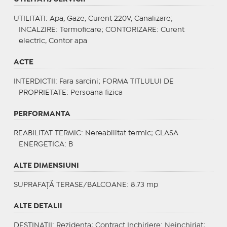
UTILITATI
: Apa, Gaze, Curent 220V, Canalizare;
INCALZIRE
: Termoficare;
CONTORIZARE
: Curent
electric, Contor apa
ACTE
INTERDICTII
: Fara sarcini;
FORMA TITLULUI DE
PROPRIETATE
: Persoana fizica
PERFORMANTA
REABILITAT TERMIC
: Nereabilitat termic;
CLASA
ENERGETICA
: B
ALTE DIMENSIUNI
SUPRAFAȚĂ TERASE/BALCOANE: 8.73 mp
ALTE DETALII
DESTINATII
: Rezidenta;
Contract Inchiriere
: Neinchiriat;