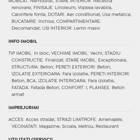
MOBILAT
: Nemobilat;
STARE INTERIOR
: Necesita
renovare;
FINISAJE
: Linoleum, Vopsea lavabila,
Calorifere fonta;
DOTARI
: Aer conditionat, Usa metalica;
BUCATARIE
: Inchisa;
COMPARTIMENTARE
:
Decomandat;
USI INTERIOR
: Lemn masiv
INFO IMOBIL
TIP IMOBIL
: In bloc;
VECHIME IMOBIL
: Vechi;
STADIU
CONSTRUCTIE
: Finalizat;
STARE IMOBIL
: Exceptionala;
STRUCTURA
: Beton;
PERETI EXTERIORI
: Beton;
IZOLATIE EXTERIOARA
: Fara izolatie;
PERETI INTERIORI
:
Beton, BCA;
IZOLATIE INTERIOARA
: Fara izolatie;
FATADA
: Fatada Beton;
CONFORT
: I;
PLANSEE
: Beton
armat
IMPREJURIMI
ACCES
: Acces stradal;
STRAZI LIMITROFE
: Amenajate;
VECINATATI
: Magazine, Scoala, Metrou, Restaurant
UTILITATI/SERVICII