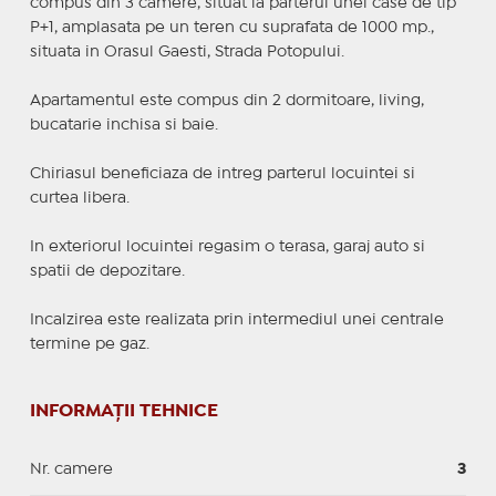
compus din 3 camere, situat la parterul unei case de tip
P+1, amplasata pe un teren cu suprafata de 1000 mp.,
situata in Orasul Gaesti, Strada Potopului.
Apartamentul este compus din 2 dormitoare, living,
bucatarie inchisa si baie.
Chiriasul beneficiaza de intreg parterul locuintei si
curtea libera.
In exteriorul locuintei regasim o terasa, garaj auto si
spatii de depozitare.
Incalzirea este realizata prin intermediul unei centrale
termine pe gaz.
INFORMAȚII TEHNICE
Nr. camere
3