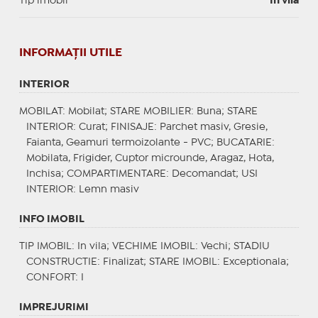
Tip imobil
In vila
INFORMAŢII UTILE
INTERIOR
MOBILAT
: Mobilat;
STARE MOBILIER
: Buna;
STARE
INTERIOR
: Curat;
FINISAJE
: Parchet masiv, Gresie,
Faianta, Geamuri termoizolante - PVC;
BUCATARIE
:
Mobilata, Frigider, Cuptor microunde, Aragaz, Hota,
Inchisa;
COMPARTIMENTARE
: Decomandat;
USI
INTERIOR
: Lemn masiv
INFO IMOBIL
TIP IMOBIL
: In vila;
VECHIME IMOBIL
: Vechi;
STADIU
CONSTRUCTIE
: Finalizat;
STARE IMOBIL
: Exceptionala;
CONFORT
: I
IMPREJURIMI