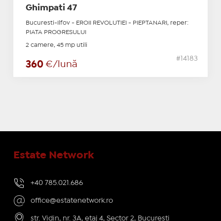
Ghimpati 47
Bucuresti-Ilfov - EROII REVOLUTIEI - PIEPTANARI, reper:
PIATA PROGRESULUI
2 camere, 45 mp utili
#14183
360
€/lună
Estate Network
+40 785.021.686
office@estatenetwork.ro
str. Vidin, nr. 3A, etaj 4, Sector 2, București