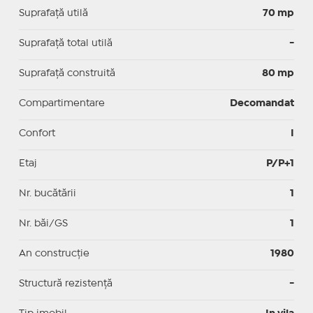
Suprafaţă utilă
70 mp
Suprafaţă total utilă
-
Suprafaţă construită
80 mp
Compartimentare
Decomandat
Confort
I
Etaj
P/P+1
Nr. bucătării
1
Nr. băi/GS
1
An construcție
1980
Structură rezistență
-