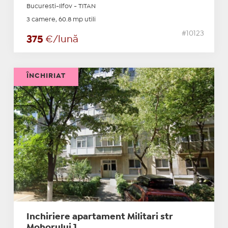
Bucuresti-Ilfov - TITAN
3 camere, 60.8 mp utili
#10123
375
€/lună
ÎNCHIRIAT
Inchiriere apartament Militari str
Mohorului 1