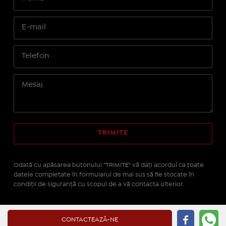
Odată cu apăsarea butonului "TRIMITE" vă daţi acordul ca toate
datele completate în formularul de mai sus să fie stocate în
condiţii de siguranţă cu scopul de a vă contacta ulterior.
Site realizat pe platforma
IMOPEDIA.ro - Anunțuri
CONTACTEAZĂ-NE
Imobiliare
pe tehnologie
Real Manager - CRM Imobiliar