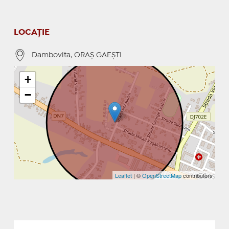
LOCAȚIE
Dambovita, ORAŞ GAEŞTI
+
−
Leaflet
| ©
OpenStreetMap
contributors