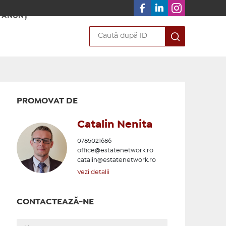
 ANUNȚ
PROMOVAT DE
Catalin Nenita
0785021686
office@estatenetwork.ro
catalin@estatenetwork.ro
Vezi detalii
CONTACTEAZĂ-NE