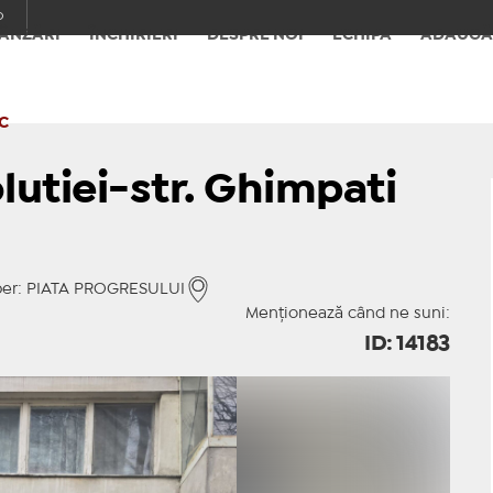
o
ÂNZĂRI
ÎNCHIRIERI
DESPRE NOI
ECHIPA
ADAUGĂ
C
olutiei-str. Ghimpati
eper: PIATA PROGRESULUI
Menționează când ne suni:
ID: 14183