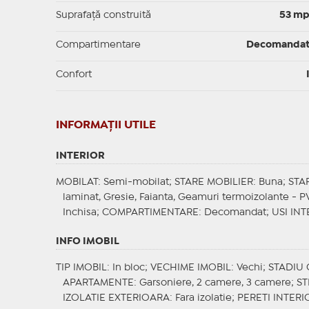
Suprafaţă construită
53 m
Compartimentare
Decomanda
Confort
INFORMAŢII UTILE
INTERIOR
MOBILAT
: Semi-mobilat;
STARE MOBILIER
: Buna;
STA
laminat, Gresie, Faianta, Geamuri termoizolante - 
Inchisa;
COMPARTIMENTARE
: Decomandat;
USI INT
INFO IMOBIL
TIP IMOBIL
: In bloc;
VECHIME IMOBIL
: Vechi;
STADIU
APARTAMENTE
: Garsoniere, 2 camere, 3 camere;
S
IZOLATIE EXTERIOARA
: Fara izolatie;
PERETI INTERI