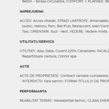
Beton - terasa circulabila;
CONFORT
: I;
PLANSEE
: B
IMPREJURIMI
ACCES
: Acces stradal;
STRAZI LIMITROFE
: Amenajate
public, Metrou, Parc, Bar/Pub, Restaurant, Mall/Cent
Taxi;
ORIENTARI
: Sud - Vest;
VEDERE
: Vedere mixta
UTILITATI/SERVICII
UTILITATI
: Apa, Gaze, Curent 220V, Canalizare;
INCALZ
Repartitoare caldura, Contor apa
ACTE
ACTE DE PROPRIETATE
: Contract vanzare cumparare,
INTERDICTII
: Fara sarcini;
FORMA TITLULUI DE PROP
PERFORMANTA
REABILITAT TERMIC
: Nereabilitat termic;
CLASA ENER