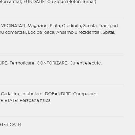
eton armat;
FUNDATIE
: Cu Ziduri (Beton Turnat)
;
VECINATATI
: Magazine, Piata, Gradinita, Scoala, Transport
ru comercial, Loc de joaca, Ansamblu rezidential, Spital,
IRE
: Termoficare;
CONTORIZARE
: Curent electric,
 Cadastru, Intabulare;
DOBANDIRE
: Cumparare;
RIETATE
: Persoana fizica
GETICA
: B