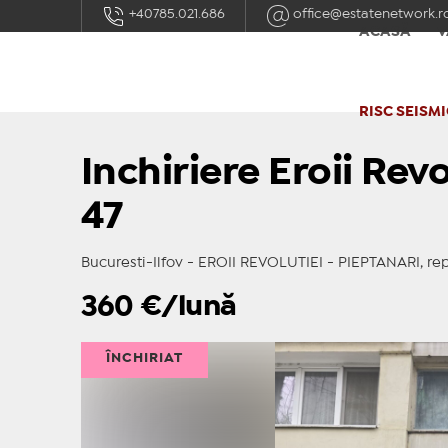
+40785.021.686
office@estatenetwork.r
ACASĂ
V
RISC SEISMI
Inchiriere Eroii Rev
47
Bucuresti-Ilfov - EROII REVOLUTIEI - PIEPTANARI, r
360
€/lună
ÎNCHIRIAT