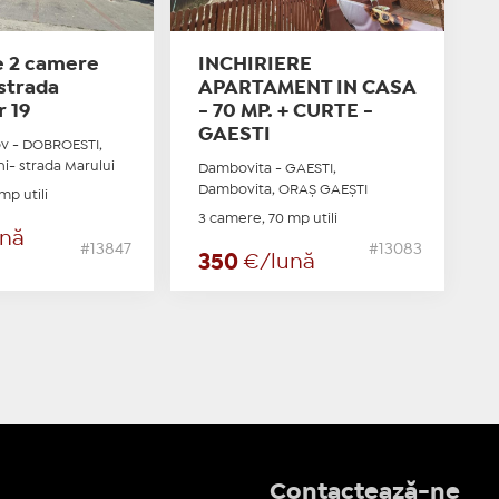
e 2 camere
INCHIRIERE
strada
APARTAMENT IN CASA
r 19
- 70 MP. + CURTE -
GAESTI
ov - DOBROESTI,
i- strada Marului
Dambovita - GAESTI,
Dambovita, ORAŞ GAEŞTI
mp utili
3 camere, 70 mp utili
ună
#13847
#13083
350
€/lună
Contactează-ne