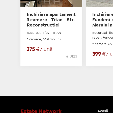
Inchiriere apartament
Inchirier
3 camere - Titan - Str.
Fundeni-
Reconstructiei
Marului n
Bucuresti-Ilfov - TITAN
Bucuresti-Ilf
reper: Funden
3 camere, 60.8 mp utili
2 camere, 65 
375
€/lună
399
€/l
#10123
Estate Network
Acasă