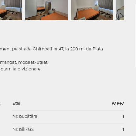
ment pe strada Ghimpati nr 47, la 200 ml de Piata
omandat, mobilat/utilat.
eptam la o vizionare.
2
Etaj
P/P+7
p
Nr. bucătării
1
p
Nr. băi/GS
1