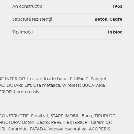
p
An construcție
1963
t
Structură rezistență
Beton, Cadre
I
Tip imobil
In bloc
RE INTERIOR
: In stare foarte buna;
FINISAJE
: Parchet
PVC;
DOTARI
: Lift, Usa metalica, Wireless;
BUCATARIE
:
ERIOR
: Lemn masiv
 CONSTRUCTIE
: Finalizat;
STARE IMOBIL
: Buna;
TIPURI DE
TRUCTURA
: Beton, Cadre;
PERETI EXTERIORI
: Caramida;
ORI
: Caramida;
FATADA
: Vopsea decorativa;
ACOPERIS
: