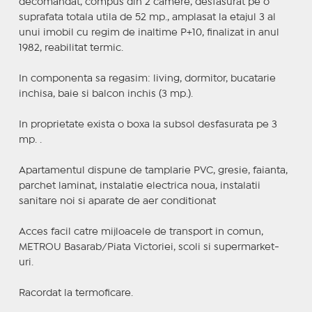
decomandat, compus din 2 camere, desfasurat pe o
suprafata totala utila de 52 mp., amplasat la etajul 3 al
unui imobil cu regim de inaltime P+10, finalizat in anul
1982, reabilitat termic.
In componenta sa regasim: living, dormitor, bucatarie
inchisa, baie si balcon inchis (3 mp.).
In proprietate exista o boxa la subsol desfasurata pe 3
mp. .
Apartamentul dispune de tamplarie PVC, gresie, faianta,
parchet laminat, instalatie electrica noua, instalatii
sanitare noi si aparate de aer conditionat
Acces facil catre mijloacele de transport in comun,
METROU Basarab/Piata Victoriei, scoli si supermarket-
uri.
Racordat la termoficare.