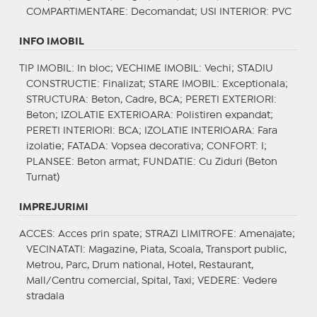
COMPARTIMENTARE
: Decomandat;
USI INTERIOR
: PVC
INFO IMOBIL
TIP IMOBIL
: In bloc;
VECHIME IMOBIL
: Vechi;
STADIU
CONSTRUCTIE
: Finalizat;
STARE IMOBIL
: Exceptionala;
STRUCTURA
: Beton, Cadre, BCA;
PERETI EXTERIORI
:
Beton;
IZOLATIE EXTERIOARA
: Polistiren expandat;
PERETI INTERIORI
: BCA;
IZOLATIE INTERIOARA
: Fara
izolatie;
FATADA
: Vopsea decorativa;
CONFORT
: I;
PLANSEE
: Beton armat;
FUNDATIE
: Cu Ziduri (Beton
Turnat)
IMPREJURIMI
ACCES
: Acces prin spate;
STRAZI LIMITROFE
: Amenajate;
VECINATATI
: Magazine, Piata, Scoala, Transport public,
Metrou, Parc, Drum national, Hotel, Restaurant,
Mall/Centru comercial, Spital, Taxi;
VEDERE
: Vedere
stradala