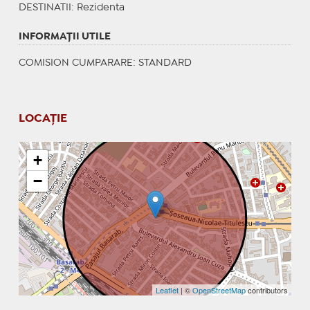
DESTINATII
: Rezidenta
INFORMAŢII UTILE
COMISION CUMPARARE: STANDARD
LOCAȚIE
+
−
Leaflet
| ©
OpenStreetMap
contributors