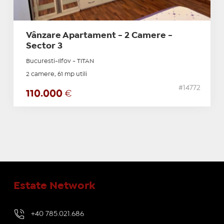
Vânzare Apartament - 2 Camere -
Sector 3
Bucuresti-Ilfov - TITAN
2 camere, 61 mp utili
#14772
110.000
€
Estate Network
+40 785.021.686