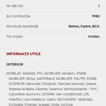
Nr. băi/GS
1
An construcție
1982
Structură rezistență
Beton, Cadre, BCA
Tip imobil
In bloc
INFORMAŢII UTILE
INTERIOR
MOBILAT
: Mobilat;
STIL MOBILIER
: Modern;
STARE
MOBILIER
: Buna;
MATERIALE MOBILIER
: Pal/Pfl;
STARE
INTERIOR
: Renovat;
FINISAJE
: Parchet laminat, Gresie,
Vopsea lavabila, Faianta, Geamuri termoizolante - PVC,
Calorifere aluminiu;
DOTARI
: Aer conditionat, Lift,
Interfon, Usa metalica, Cablu;
BUCATARIE
: Mobilata,
Echipata, Frigider, Aragaz, Hota, Inchisa;