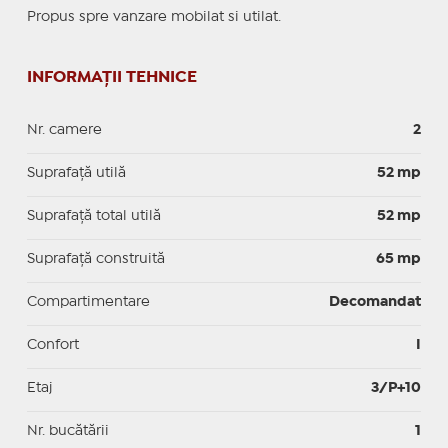
Propus spre vanzare mobilat si utilat.
INFORMAȚII TEHNICE
Nr. camere
2
Suprafaţă utilă
52 mp
Suprafaţă total utilă
52 mp
Suprafaţă construită
65 mp
Compartimentare
Decomandat
Confort
I
Etaj
3/P+10
Nr. bucătării
1