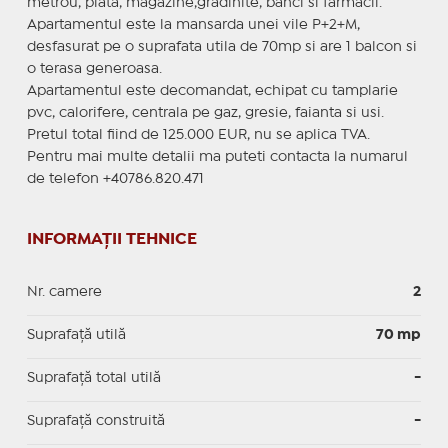
metrou, piata, magazine,gradinite, banci si farmacii.
Apartamentul este la mansarda unei vile P+2+M,
desfasurat pe o suprafata utila de 70mp si are 1 balcon si
o terasa generoasa.
Apartamentul este decomandat, echipat cu tamplarie
pvc, calorifere, centrala pe gaz, gresie, faianta si usi.
Pretul total fiind de 125.000 EUR, nu se aplica TVA.
Pentru mai multe detalii ma puteti contacta la numarul
de telefon +40786.820.471
INFORMAȚII TEHNICE
Nr. camere
2
Suprafaţă utilă
70 mp
Suprafaţă total utilă
-
Suprafaţă construită
-