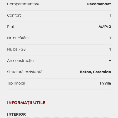
Compartimentare
Decomandat
Confort
I
Etaj
M/P+2
Nr. bucătării
1
Nr. băi/GS
1
An construcție
-
Structură rezistență
Beton, Caramida
Tip imobil
In vila
INFORMAŢII UTILE
INTERIOR