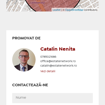
Leaflet
| ©
OpenStreetMap
contributors
PROMOVAT DE
Catalin Nenita
0785021686
office@estatenetwork.ro
catalin@estatenetwork.ro
Vezi detalii
CONTACTEAZĂ-NE