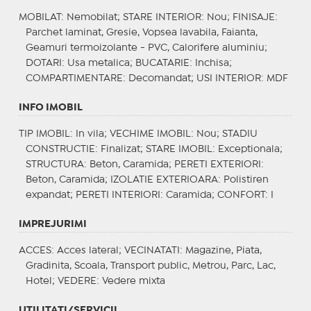
MOBILAT
: Nemobilat;
STARE INTERIOR
: Nou;
FINISAJE
:
Parchet laminat, Gresie, Vopsea lavabila, Faianta,
Geamuri termoizolante - PVC, Calorifere aluminiu;
DOTARI
: Usa metalica;
BUCATARIE
: Inchisa;
COMPARTIMENTARE
: Decomandat;
USI INTERIOR
: MDF
INFO IMOBIL
TIP IMOBIL
: In vila;
VECHIME IMOBIL
: Nou;
STADIU
CONSTRUCTIE
: Finalizat;
STARE IMOBIL
: Exceptionala;
STRUCTURA
: Beton, Caramida;
PERETI EXTERIORI
:
Beton, Caramida;
IZOLATIE EXTERIOARA
: Polistiren
expandat;
PERETI INTERIORI
: Caramida;
CONFORT
: I
IMPREJURIMI
ACCES
: Acces lateral;
VECINATATI
: Magazine, Piata,
Gradinita, Scoala, Transport public, Metrou, Parc, Lac,
Hotel;
VEDERE
: Vedere mixta
UTILITATI/SERVICII