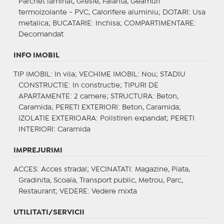
Parchet laminat, Gresie, Faianta, Geamuri
termoizolante - PVC, Calorifere aluminiu;
DOTARI
: Usa
metalica;
BUCATARIE
: Inchisa;
COMPARTIMENTARE
:
Decomandat
INFO IMOBIL
TIP IMOBIL
: In vila;
VECHIME IMOBIL
: Nou;
STADIU
CONSTRUCTIE
: In constructie;
TIPURI DE
APARTAMENTE
: 2 camere;
STRUCTURA
: Beton,
Caramida;
PERETI EXTERIORI
: Beton, Caramida;
IZOLATIE EXTERIOARA
: Polistiren expandat;
PERETI
INTERIORI
: Caramida
IMPREJURIMI
ACCES
: Acces stradal;
VECINATATI
: Magazine, Piata,
Gradinita, Scoala, Transport public, Metrou, Parc,
Restaurant;
VEDERE
: Vedere mixta
UTILITATI/SERVICII