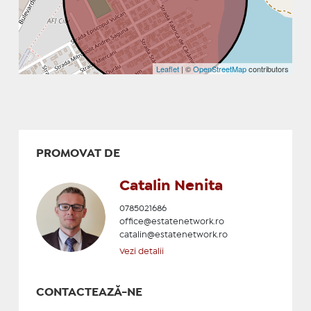
Leaflet
| ©
OpenStreetMap
contributors
PROMOVAT DE
Catalin Nenita
0785021686
office@estatenetwork.ro
catalin@estatenetwork.ro
Vezi detalii
CONTACTEAZĂ-NE