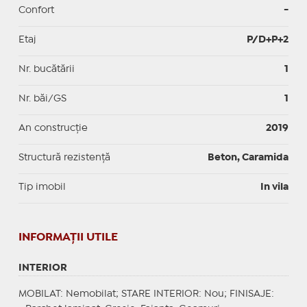
Confort
-
Etaj
P/D+P+2
Nr. bucătării
1
Nr. băi/GS
1
An construcție
2019
Structură rezistență
Beton, Caramida
Tip imobil
In vila
INFORMAŢII UTILE
INTERIOR
MOBILAT
: Nemobilat;
STARE INTERIOR
: Nou;
FINISAJE
: