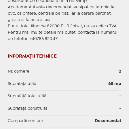
desfasurat pe o suprafata utila de 65mp.
Apartamentul este decomandat, echipat cu tamplarie
pvc, calorifere, centrala pe gaz, iar la cerere parchet,
gresie si faianta si usi.
Pretul total fiind de 82000 EUR finisat, nu se aplica TVA.
Pentru mai multe detalii ma puteti contacta la numarul
de telefon +40786.820.471
INFORMAȚII TEHNICE
Nr. camere
2
Suprafaţă utilă
65 mp
Suprafaţă total utilă
-
Suprafaţă construită
-
Compartimentare
Decomandat