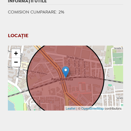
INFORMAŢII UTILE
COMISION CUMPARARE: 2%
LOCAȚIE
+
−
Leaflet
| ©
OpenStreetMap
contributors