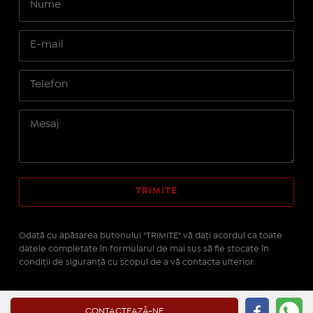
Odată cu apăsarea butonului "TRIMITE" vă daţi acordul ca toate
datele completate în formularul de mai sus să fie stocate în
condiţii de siguranţă cu scopul de a vă contacta ulterior.
Site realizat pe platforma
IMOPEDIA.ro - Anunțuri
CONTACTEAZĂ-NE