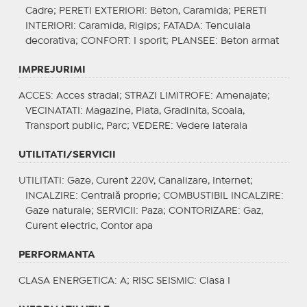
Cadre;
PERETI EXTERIORI
: Beton, Caramida;
PERETI
INTERIORI
: Caramida, Rigips;
FATADA
: Tencuiala
decorativa;
CONFORT
: I sporit;
PLANSEE
: Beton armat
IMPREJURIMI
ACCES
: Acces stradal;
STRAZI LIMITROFE
: Amenajate;
VECINATATI
: Magazine, Piata, Gradinita, Scoala,
Transport public, Parc;
VEDERE
: Vedere laterala
UTILITATI/SERVICII
UTILITATI
: Gaze, Curent 220V, Canalizare, Internet;
INCALZIRE
: Centrală proprie;
COMBUSTIBIL INCALZIRE
:
Gaze naturale;
SERVICII
: Paza;
CONTORIZARE
: Gaz,
Curent electric, Contor apa
PERFORMANTA
CLASA ENERGETICA
: A;
RISC SEISMIC
: Clasa I