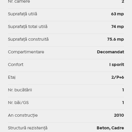
Nr. camere
2
Suprafaţă utilă
63 mp
Suprafaţă total utilă
74 mp
Suprafaţă construită
75.6 mp
Compartimentare
Decomandat
Confort
I sporit
Etaj
2/P+6
Nr. bucătării
1
Nr. băi/GS
1
An construcție
2010
Structură rezistență
Beton, Cadre