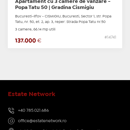
Apartament cu 3 camere de vanzare -
Popa Tatu 50 | Gradina Cismigiu
Bucuresti-Ilfov - CISMIGIU, Bucuresti, Sector 1, str. Popa
Tatu, nr. 50, et. 2, ap. 3, reper: Strada Popa Tatu nr.50
3 camere, 66.14 mp utili
#14741
137.000
€
Estate Network
+40 785.021.686
office@estatenetwork.ro