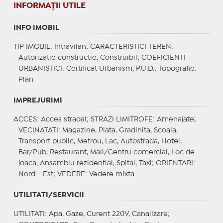
INFORMAŢII UTILE
INFO IMOBIL
TIP IMOBIL
: Intravilan;
CARACTERISTICI TEREN
:
Autorizatie constructie, Construibil;
COEFICIENTI
URBANISTICI
: Certificat Urbanism, P.U.D.;
Topografie
:
Plan
IMPREJURIMI
ACCES
: Acces stradal;
STRAZI LIMITROFE
: Amenajate;
VECINATATI
: Magazine, Piata, Gradinita, Scoala,
Transport public, Metrou, Lac, Autostrada, Hotel,
Bar/Pub, Restaurant, Mall/Centru comercial, Loc de
joaca, Ansamblu rezidential, Spital, Taxi;
ORIENTARI
:
Nord - Est;
VEDERE
: Vedere mixta
UTILITATI/SERVICII
UTILITATI
: Apa, Gaze, Curent 220V, Canalizare;