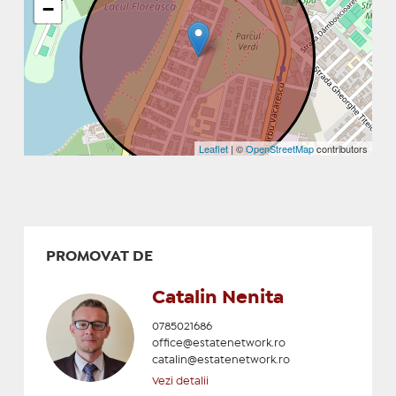
−
Leaflet
| ©
OpenStreetMap
contributors
PROMOVAT DE
Catalin Nenita
0785021686
office@estatenetwork.ro
catalin@estatenetwork.ro
Vezi detalii