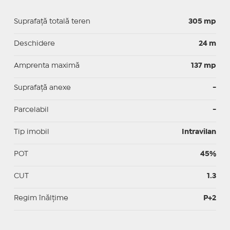
Suprafață totală teren
305 mp
Deschidere
24 m
Amprenta maximă
137 mp
Suprafață anexe
-
Parcelabil
-
Tip imobil
Intravilan
POT
45%
CUT
1.3
Regim înălțime
P+2