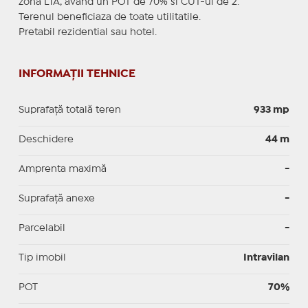
zona L1A, avand un POT de 70% si CUT-ul de 2.
Terenul beneficiaza de toate utilitatile.
Pretabil rezidential sau hotel.
INFORMAȚII TEHNICE
Suprafață totală teren
933 mp
Deschidere
44 m
Amprenta maximă
-
Suprafață anexe
-
Parcelabil
-
Tip imobil
Intravilan
POT
70%