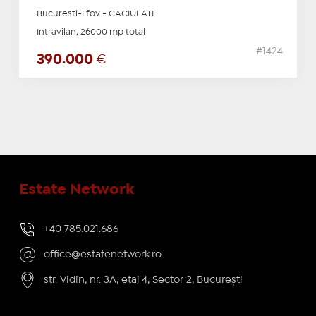
Bucuresti-Ilfov - CACIULATI
Intravilan, 26000 mp total
#1424
390.000
€
Estate Network
+40 785.021.686
office@estatenetwork.ro
str. Vidin, nr. 3A, etaj 4, Sector 2, București