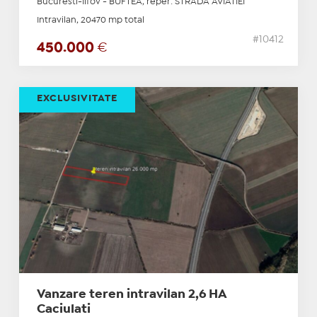
Bucuresti-Ilfov - BUFTEA, reper: STRADA AVIATIEI
Intravilan, 20470 mp total
#10412
450.000
€
EXCLUSIVITATE
Vanzare teren intravilan 2,6 HA
Caciulati