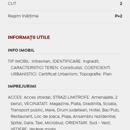
CUT
2
Regim înălțime
P+2
INFORMAŢII UTILE
INFO IMOBIL
TIP IMOBIL
: Intravilan;
IDENTIFICARE
: Ingradit;
CARACTERISTICI TEREN
: Construibil;
COEFICIENTI
URBANISTICI
: Certificat Urbanism;
Topografie
: Plan
IMPREJURIMI
ACCES
: Acces stradal;
STRAZI LIMITROFE
: Amenajate, 2
benzi;
VECINATATI
: Magazine, Piata, Gradinita, Scoala,
Transport public, Mare, Drum judetean, Hotel, Bar/Pub,
Restaurant, Loc de joaca, Plaja, Ansamblu rezidential,
Spital, Gara, Taxi, Microbuz;
ORIENTARI
: Sud - Vest;
VEDERE
: Vedere mixta