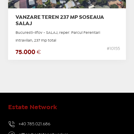
VANZARE TEREN 237 MP SOSEAUA
SALAJ
Bucuresti-Ilfov - SALAJ, reper: Parcul Ferentari
Intravilan, 237 mp total
#10155
75.000
€
Estate Network
+40 785.021.686