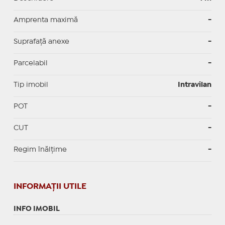
Amprenta maximă
-
Suprafață anexe
-
Parcelabil
-
Tip imobil
Intravilan
POT
-
CUT
-
Regim înălțime
-
INFORMAŢII UTILE
INFO IMOBIL