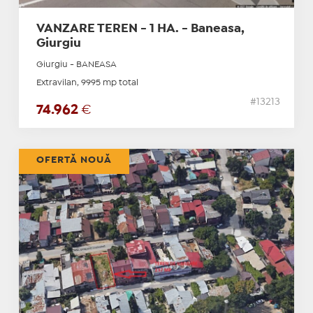
VANZARE TEREN - 1 HA. - Baneasa,
Giurgiu
Giurgiu - BANEASA
Extravilan, 9995 mp total
#13213
74.962
€
OFERTĂ NOUĂ