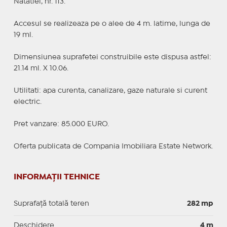
Natatiei, nr. 113.
Accesul se realizeaza pe o alee de 4 m. latime, lunga de
19 ml.
Dimensiunea suprafetei construibile este dispusa astfel:
21.14 ml. X 10.06.
Utilitati: apa curenta, canalizare, gaze naturale si curent
electric.
Pret vanzare: 85.000 EURO.
Oferta publicata de Compania Imobiliara Estate Network.
INFORMAȚII TEHNICE
Suprafață totală teren
282 mp
Deschidere
4 m