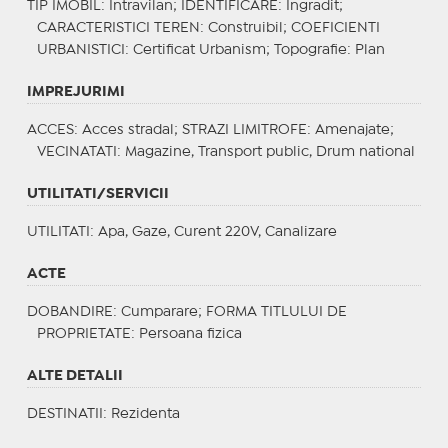
TIP IMOBIL
: Intravilan;
IDENTIFICARE
: Ingradit;
CARACTERISTICI TEREN
: Construibil;
COEFICIENTI
URBANISTICI
: Certificat Urbanism;
Topografie
: Plan
IMPREJURIMI
ACCES
: Acces stradal;
STRAZI LIMITROFE
: Amenajate;
VECINATATI
: Magazine, Transport public, Drum national
UTILITATI/SERVICII
UTILITATI
: Apa, Gaze, Curent 220V, Canalizare
ACTE
DOBANDIRE
: Cumparare;
FORMA TITLULUI DE
PROPRIETATE
: Persoana fizica
ALTE DETALII
DESTINATII
: Rezidenta