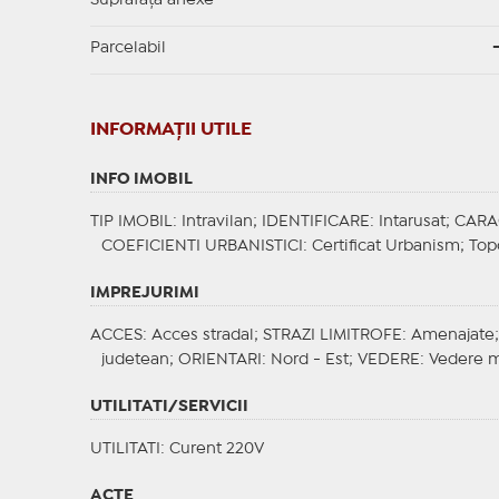
Suprafață anexe
Parcelabil
INFORMAŢII UTILE
INFO IMOBIL
TIP IMOBIL
: Intravilan;
IDENTIFICARE
: Intarusat;
CARA
COEFICIENTI URBANISTICI
: Certificat Urbanism;
Top
IMPREJURIMI
ACCES
: Acces stradal;
STRAZI LIMITROFE
: Amenajate
judetean;
ORIENTARI
: Nord - Est;
VEDERE
: Vedere m
UTILITATI/SERVICII
UTILITATI
: Curent 220V
ACTE