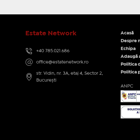
Estate Network
Acasă
Despre n
Echipa
+40 785.021.686
Adaugă 
office@estatenetwork.ro
Politica 
Politica 
str. Vidin, nr. 3A, etaj 4, Sector 2,
București
ANPC