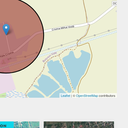
Leaflet
| ©
OpenStreetMap
contributors
ION