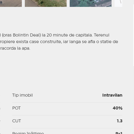
(oras Bolintin Deal) la 20 minute de capitala. Terenul
opiere exista case construite, iar langa se afla o statie de
 racorda la apa.
p
Tip imobil
Intravilan
m
POT
40%
-
CUT
1.3