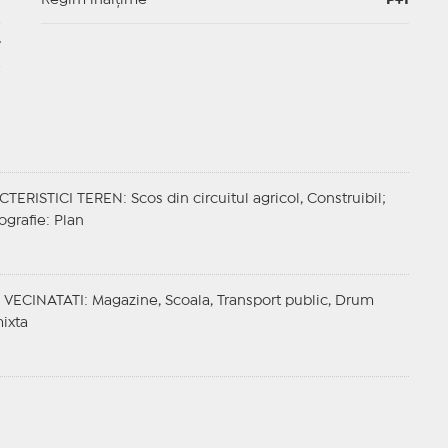
-
Regim înălțime
P+1
-
CTERISTICI TEREN
: Scos din circuitul agricol, Construibil;
ografie
: Plan
;
VECINATATI
: Magazine, Scoala, Transport public, Drum
ixta