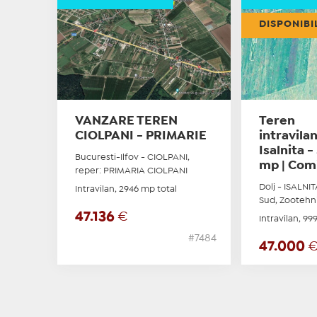
DISPONIBI
VANZARE TEREN
Teren
CIOLPANI - PRIMARIE
intravila
Isalnita -
Bucuresti-Ilfov - CIOLPANI,
mp | Comi
reper: PRIMARIA CIOLPANI
Dolj - ISALNITA
Intravilan, 2946 mp total
Sud, Zootehn
47.136
€
Intravilan, 99
#7484
47.000