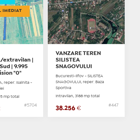
L IMEDIAT
VANZARE TEREN
n/extravilan |
SILISTEA
 Sud | 9.995
SNAGOVULUI
sion "0"
Bucuresti-Ilfov - SILISTEA
SNAGOVULUI, reper: Baza
, reper: Isalnita -
Sportiva
iei
Intravilan, 3188 mp total
95 mp total
#5704
#447
38.256
€
€