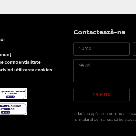
Contactează-ne
oi
anunț
de confidentialitate
privind utilizarea cookies
Odată cu apăsarea butonului "TRIM
formularul de mai sus să fie stocat