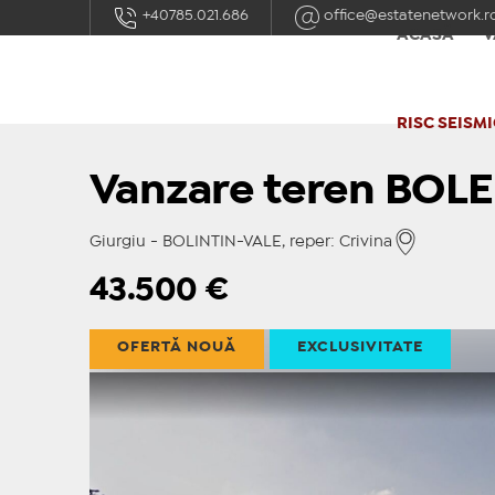
+40785.021.686
office@estatenetwork.r
ACASĂ
V
RISC SEISMI
Vanzare teren BOLE
Giurgiu - BOLINTIN-VALE, reper: Crivina
43.500
€
OFERTĂ NOUĂ
EXCLUSIVITATE