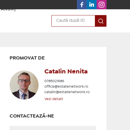
 ANUNȚ
PROMOVAT DE
Catalin Nenita
0785021686
office@estatenetwork.ro
catalin@estatenetwork.ro
Vezi detalii
CONTACTEAZĂ-NE