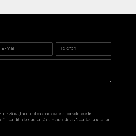
ITE" vă daţi acordul ca toate datele completate în
e în condiţii de siguranţă cu scopul de a vă contacta ulterior.