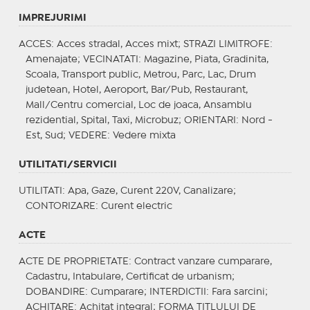
IMPREJURIMI
ACCES
: Acces stradal, Acces mixt;
STRAZI LIMITROFE
:
Amenajate;
VECINATATI
: Magazine, Piata, Gradinita,
Scoala, Transport public, Metrou, Parc, Lac, Drum
judetean, Hotel, Aeroport, Bar/Pub, Restaurant,
Mall/Centru comercial, Loc de joaca, Ansamblu
rezidential, Spital, Taxi, Microbuz;
ORIENTARI
: Nord -
Est, Sud;
VEDERE
: Vedere mixta
UTILITATI/SERVICII
UTILITATI
: Apa, Gaze, Curent 220V, Canalizare;
CONTORIZARE
: Curent electric
ACTE
ACTE DE PROPRIETATE
: Contract vanzare cumparare,
Cadastru, Intabulare, Certificat de urbanism;
DOBANDIRE
: Cumparare;
INTERDICTII
: Fara sarcini;
ACHITARE
: Achitat integral;
FORMA TITLULUI DE