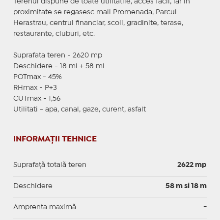
Terenul dispune de toate utilitatile, acces facil, iar in
proximitate se regasesc mall Promenada, Parcul
Herastrau, centrul financiar, scoli, gradinite, terase,
restaurante, cluburi, etc.
Suprafata teren - 2620 mp
Deschidere - 18 ml + 58 ml
POTmax - 45%
RHmax - P+3
CUTmax - 1,56
Utilitati - apa, canal, gaze, curent, asfalt
INFORMAȚII TEHNICE
Suprafață totală teren
2622 mp
Deschidere
58 m si 18 m
Amprenta maximă
-