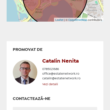
Leaflet
| ©
OpenStreetMap
contributors
PROMOVAT DE
Catalin Nenita
0785021686
office@estatenetwork.ro
catalin@estatenetwork.ro
Vezi detalii
CONTACTEAZĂ-NE