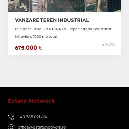
VANZARE TEREN INDUSTRIAL
Bucuresti-Ilfov - CENTURA EST, reper: strada Industriilor
Intravilan, 7500 mp total
#10293
675.000
€
Estate Network
+40 785.021.686
office@estatenetwork.ro