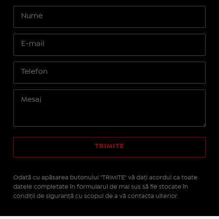
Odată cu apăsarea butonului "TRIMITE" vă daţi acordul ca toate
datele completate în formularul de mai sus să fie stocate în
condiţii de siguranţă cu scopul de a vă contacta ulterior.