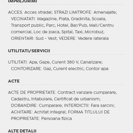
IMPREJURIMI
ACCES
: Acces stradal;
STRAZI LIMITROFE
: Amenajate;
VECINATATI
: Magazine, Piata, Gradinita, Scoala,
Transport public, Parc, Hotel, Bar/Pub, Mall/Centru
comercial, Loc de joaca, Spital, Taxi, Microbuz;
ORIENTARI
: Sud - Vest;
VEDERE
: Vedere laterala
UTILITATI/SERVICII
UTILITATI
: Apa, Gaze, Curent 380 V, Canalizare;
CONTORIZARE
: Gaz, Curent electric, Contor apa
ACTE
ACTE DE PROPRIETATE
: Contract vanzare cumparare,
Cadastru, Intabulare, Certificat de urbanism;
DOBANDIRE
: Cumparare;
INTERDICTII
: Fara sarcini;
ACHITARE
: Achitat integral;
FORMA TITLULUI DE
PROPRIETATE
: Persoana fizica
ALTE DETALII