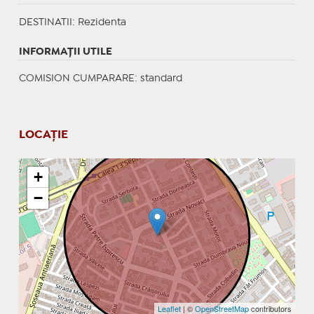
DESTINATII
: Rezidenta
INFORMAŢII UTILE
COMISION CUMPARARE: standard
LOCAȚIE
+
−
Leaflet
| ©
OpenStreetMap
contributors