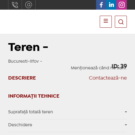
Teren -
Bucuresti-Ilfov -
ID: 39
Menționează când ne suni:
DESCRIERE
Contactează-ne
INFORMAȚII TEHNICE
Suprafață totală teren
-
Deschidere
-