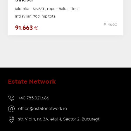
Sinesti
Ialomita - SINESTI, reper: Balta Lilieci
Intravilan, 7051 mp total
#14660
91.663
€
Estate Network
+40 785.021.686
office@estatenetwork.ro
str. Vidin, nr. 3A, etaj 4, Sector 2, București