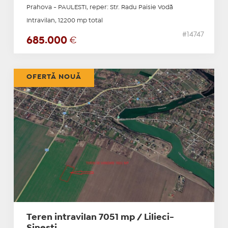
Prahova - PAULESTI, reper: Str. Radu Paisie Vodă
Intravilan, 12200 mp total
#14747
685.000
€
OFERTĂ NOUĂ
Teren intravilan 7051 mp / Lilieci-