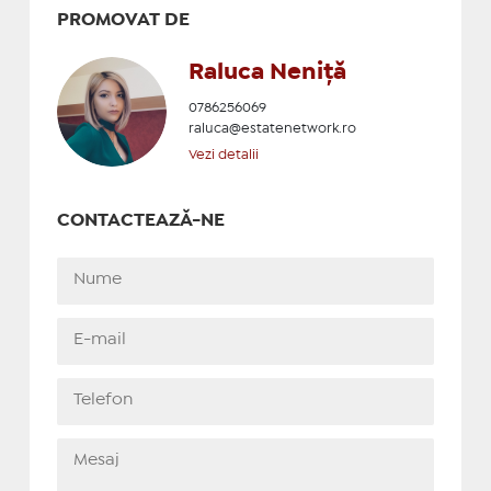
PROMOVAT DE
Raluca Neniță
0786256069
raluca@estatenetwork.ro
Vezi detalii
CONTACTEAZĂ-NE