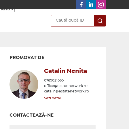
 ANUNȚ
PROMOVAT DE
Catalin Nenita
0785021686
office@estatenetwork.ro
catalin@estatenetwork.ro
Vezi detalii
CONTACTEAZĂ-NE