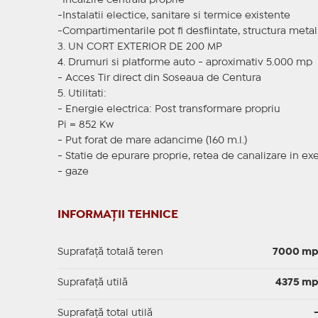
-Incalzire centrala proprie
-Instalatii electice, sanitare si termice existente
-Compartimentarile pot fi desfiintate, structura meta
3. UN CORT EXTERIOR DE 200 MP
4. Drumuri si platforme auto - aproximativ 5.000 mp
- Acces Tir direct din Soseaua de Centura
5. Utilitati:
- Energie electrica: Post transformare propriu
Pi = 852 Kw
- Put forat de mare adancime (160 m.l.)
- Statie de epurare proprie, retea de canalizare in exe
- gaze
INFORMAȚII TEHNICE
Suprafață totală teren
7000 m
Suprafaţă utilă
4375 m
Suprafaţă total utilă