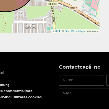
Leaflet
| ©
OpenStreetMap
contributors
Contactează-ne
oi
anunț
de confidentialitate
privind utilizarea cookies