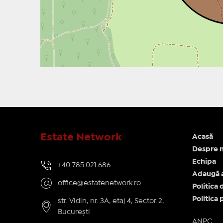
Estate Network
Acasă
Despre n
Echipa
+40 785.021.686
Adaugă 
office@estatenetwork.ro
Politica 
Politica 
str. Vidin, nr. 3A, etaj 4, Sector 2,
București
ANPC