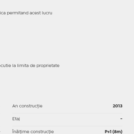
lica permitand acest lucru
cutie la limita de proprietate
p
An construcție
2013
p
Etaj
-
-
Înălțime construcție
P+1 (8m)