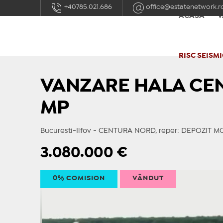
+40785.021.686
office@estatenetwork.r
ACASĂ
V
RISC SEISMI
VANZARE HALA CE
MP
Bucuresti-Ilfov - CENTURA NORD, reper: DEPOZIT 
3.080.000
€
0% COMISION
VÂNDUT