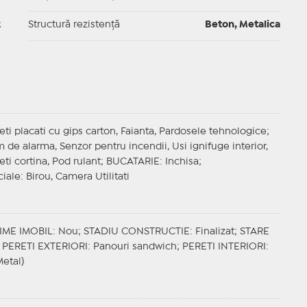
2
Structură rezistență
Beton, Metalica
reti placati cu gips carton, Faianta, Pardosele tehnologice;
tem de alarma, Senzor pentru incendii, Usi ignifuge interior,
ti cortina, Pod rulant;
BUCATARIE
: Inchisa;
iale
: Birou, Camera Utilitati
IME IMOBIL
: Nou;
STADIU CONSTRUCTIE
: Finalizat;
STARE
;
PERETI EXTERIORI
: Panouri sandwich;
PERETI INTERIORI
:
Metal)