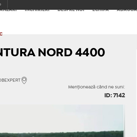
o
ÂNZĂRI
ÎNCHIRIERI
DESPRE NOI
ECHIPA
ADAUGĂ
C
NTURA NORD 4400
MOBEXPERT
Menționează când ne suni:
ID: 7142