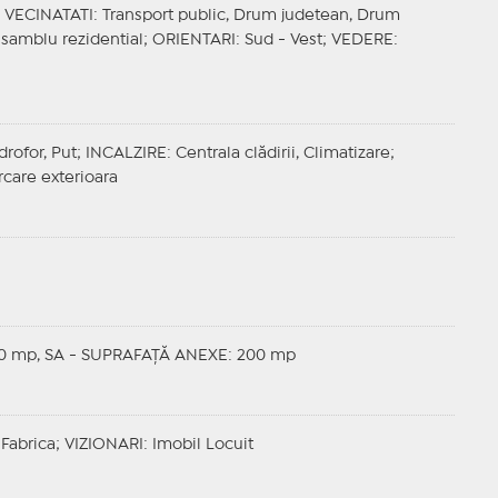
;
VECINATATI
: Transport public, Drum judetean, Drum
nsamblu rezidential;
ORIENTARI
: Sud - Vest;
VEDERE
:
drofor, Put;
INCALZIRE
: Centrala clădirii, Climatizare;
rcare exterioara
0 mp, SA - SUPRAFAȚĂ ANEXE: 200 mp
 Fabrica;
VIZIONARI
: Imobil Locuit