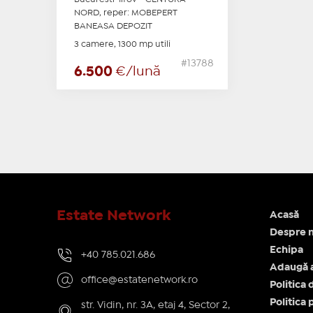
NORD, reper: MOBEPERT
BANEASA DEPOZIT
3 camere, 1300 mp utili
#13788
6.500
€/lună
Estate Network
Acasă
Despre n
Echipa
+40 785.021.686
Adaugă 
office@estatenetwork.ro
Politica 
Politica 
str. Vidin, nr. 3A, etaj 4, Sector 2,