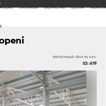
o
ÂNZĂRI
ÎNCHIRIERI
DESPRE NOI
ECHIPA
ADAUGĂ
C
topeni
Menționează când ne suni:
ID: 419