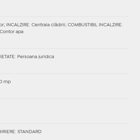
or;
INCALZIRE
: Centrala clădirii;
COMBUSTIBIL INCALZIRE
:
, Contor apa
IETATE
: Persoana juridica
00 mp
IRIERE: STANDARD