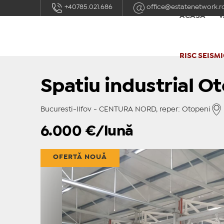
+40785.021.686
office@estatenetwork.r
ACASĂ
V
RISC SEISMI
Spatiu industrial O
Bucuresti-Ilfov - CENTURA NORD, reper: Otopeni
6.000
€/lună
OFERTĂ NOUĂ