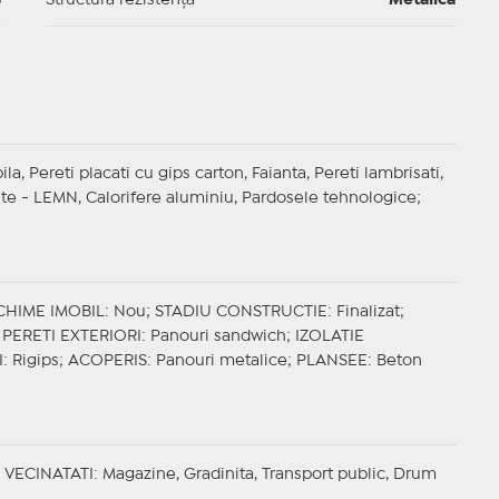
3
Structură rezistență
Metalica
la, Pereti placati cu gips carton, Faianta, Pereti lambrisati,
e - LEMN, Calorifere aluminiu, Pardosele tehnologice;
CHIME IMOBIL
: Nou;
STADIU CONSTRUCTIE
: Finalizat;
;
PERETI EXTERIORI
: Panouri sandwich;
IZOLATIE
I
: Rigips;
ACOPERIS
: Panouri metalice;
PLANSEE
: Beton
;
VECINATATI
: Magazine, Gradinita, Transport public, Drum