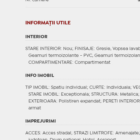
Nr. camere
INFORMAŢII UTILE
INTERIOR
STARE INTERIOR
: Nou;
FINISAJE
: Gresie, Vopsea lavabi
Geamuri termoizolante - PVC, Geamuri termoizolant
COMPARTIMENTARE
: Compartimentat
INFO IMOBIL
TIP IMOBIL
: Spatiu individual;
CURTE
: Individuala;
VE
STARE IMOBIL
: Exceptionala;
STRUCTURA
: Metalica
EXTERIOARA
: Polistiren expandat;
PERETI INTERIOR
armat
IMPREJURIMI
ACCES
: Acces stradal;
STRAZI LIMITROFE
: Amenajate