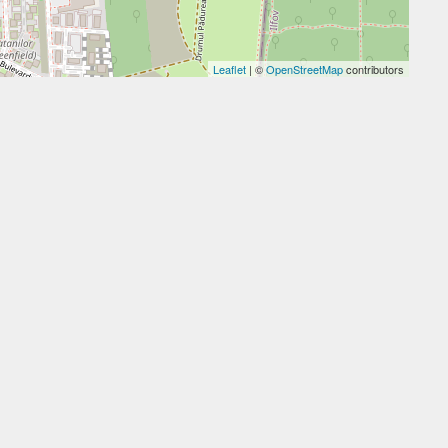
Leaflet
| ©
OpenStreetMap
contributors