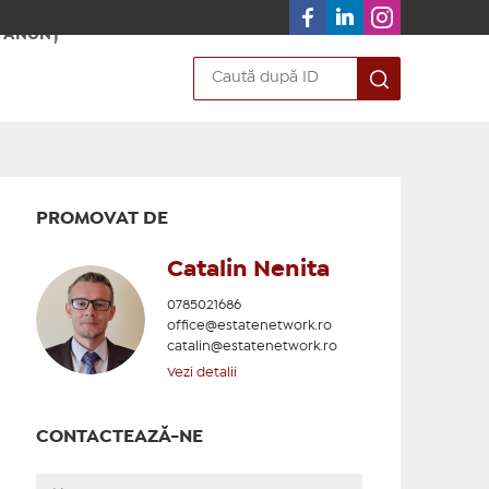
 ANUNȚ
PROMOVAT DE
Catalin Nenita
0785021686
office@estatenetwork.ro
catalin@estatenetwork.ro
Vezi detalii
CONTACTEAZĂ-NE