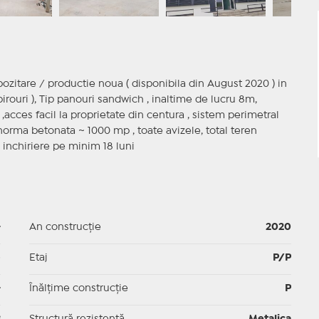
ozitare / productie noua ( disponibila din August 2020 ) in
ouri ), Tip panouri sandwich , inaltime de lucru 8m,
 ,acces facil la proprietate din centura , sistem perimetral
phorma betonata ~ 1000 mp , toate avizele, total teren
 inchiriere pe minim 18 luni
-
An construcție
2020
p
Etaj
P/P
-
Înălțime construcție
P