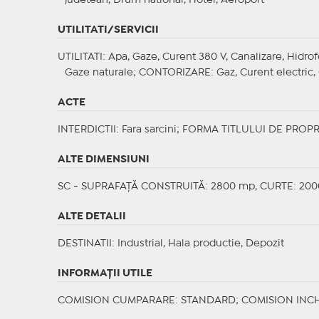
judetean, Drum national, Hotel, Aeroport
UTILITATI/SERVICII
UTILITATI
: Apa, Gaze, Curent 380 V, Canalizare, Hidrof
Gaze naturale;
CONTORIZARE
: Gaz, Curent electric
ACTE
INTERDICTII
: Fara sarcini;
FORMA TITLULUI DE PROPR
ALTE DIMENSIUNI
SC - SUPRAFAȚĂ CONSTRUITĂ: 2800 mp, CURTE: 20
ALTE DETALII
DESTINATII
: Industrial, Hala productie, Depozit
INFORMAŢII UTILE
COMISION CUMPARARE: STANDARD; COMISION INCH