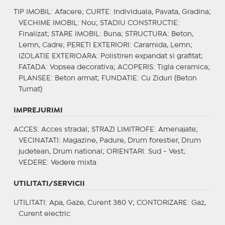
TIP IMOBIL
: Afacere;
CURTE
: Individuala, Pavata, Gradina;
VECHIME IMOBIL
: Nou;
STADIU CONSTRUCTIE
:
Finalizat;
STARE IMOBIL
: Buna;
STRUCTURA
: Beton,
Lemn, Cadre;
PERETI EXTERIORI
: Caramida, Lemn;
IZOLATIE EXTERIOARA
: Polistiren expandat si grafitat;
FATADA
: Vopsea decorativa;
ACOPERIS
: Tigla ceramica;
PLANSEE
: Beton armat;
FUNDATIE
: Cu Ziduri (Beton
Turnat)
IMPREJURIMI
ACCES
: Acces stradal;
STRAZI LIMITROFE
: Amenajate;
VECINATATI
: Magazine, Padure, Drum forestier, Drum
judetean, Drum national;
ORIENTARI
: Sud - Vest;
VEDERE
: Vedere mixta
UTILITATI/SERVICII
UTILITATI
: Apa, Gaze, Curent 380 V;
CONTORIZARE
: Gaz,
Curent electric