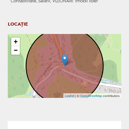
Contabilitate, Salarii;
VIZIONARI
: Imobil liber
LOCAȚIE
+
−
Leaflet
| ©
OpenStreetMap
contributors