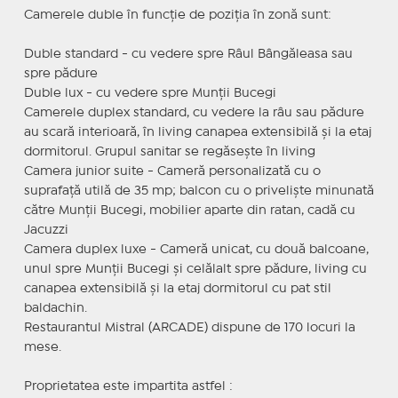
Camerele duble în funcție de poziția în zonă sunt:
Duble standard - cu vedere spre Râul Bângăleasa sau
spre pădure
Duble lux - cu vedere spre Munții Bucegi
Camerele duplex standard, cu vedere la râu sau pădure
au scară interioară, în living canapea extensibilă și la etaj
dormitorul. Grupul sanitar se regăsește în living
Camera junior suite - Cameră personalizată cu o
suprafață utilă de 35 mp; balcon cu o priveliște minunată
către Munții Bucegi, mobilier aparte din ratan, cadă cu
Jacuzzi
Camera duplex luxe - Cameră unicat, cu două balcoane,
unul spre Munții Bucegi și celălalt spre pădure, living cu
canapea extensibilă și la etaj dormitorul cu pat stil
baldachin.
Restaurantul Mistral (ARCADE) dispune de 170 locuri la
mese.
Proprietatea este impartita astfel :