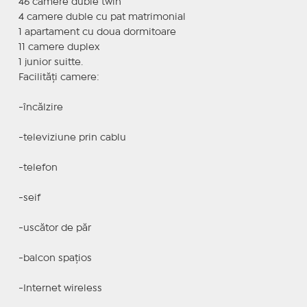
46 camere duble twin
4 camere duble cu pat matrimonial
1 apartament cu doua dormitoare
11 camere duplex
1 junior suitte.
Facilități camere:
-încălzire
-televiziune prin cablu
-telefon
-seif
-uscător de păr
-balcon spațios
-Internet wireless