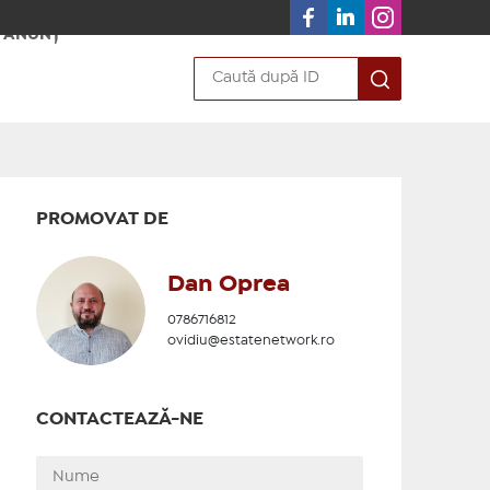
 ANUNȚ
PROMOVAT DE
Dan Oprea
0786716812
ovidiu@estatenetwork.ro
CONTACTEAZĂ-NE