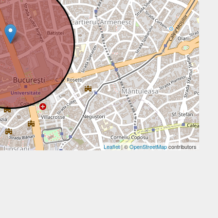
Leaflet
| ©
OpenStreetMap
contributors