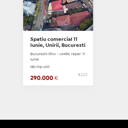
Spatiu comercial 11
Iunie, Unirii, Bucuresti
Bucuresti-Ilfov - UNIRII, reper: 11
Iunie
180 mp utili
#223
290.000
€