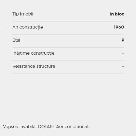
2
Tip imobil
In bloc
-
An construcție
1960
p
Etaj
P
-
Înălțime construcție
-
m
Resistance structure
-
-
E
: Vopsea lavabila;
DOTARI
: Aer conditionat;