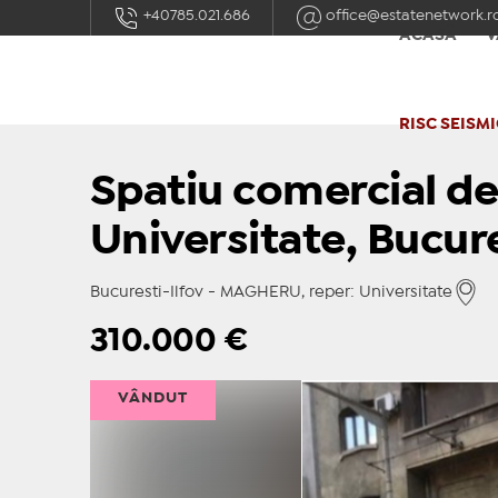
+40785.021.686
office@estatenetwork.r
ACASĂ
V
RISC SEISMI
Spatiu comercial d
Universitate, Bucur
Bucuresti-Ilfov - MAGHERU, reper: Universitate
310.000
€
VÂNDUT