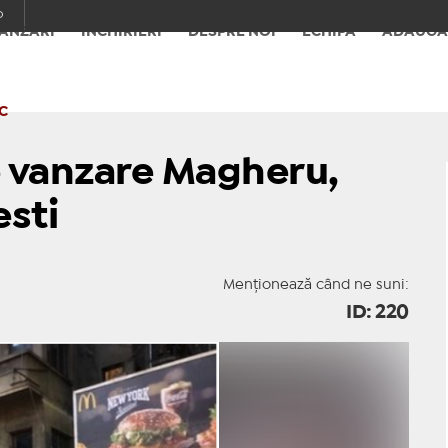
o
ÂNZĂRI
ÎNCHIRIERI
DESPRE NOI
ECHIPA
ADAUGĂ
C
e vanzare Magheru,
esti
Menționează când ne suni:
ID: 220