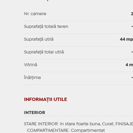
Nr. camere
Suprafață totală teren
Suprafaţă utilă
44 m
Suprafaţă total utilă
Vitrină
4 
Înălțime
INFORMAŢII UTILE
INTERIOR
STARE INTERIOR
: In stare foarte buna, Curat;
FINISAJ
COMPARTIMENTARE
: Compartimentat