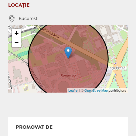
LOCAȚIE
Bucuresti
+
−
Leaflet
| ©
OpenStreetMap
contributors
PROMOVAT DE