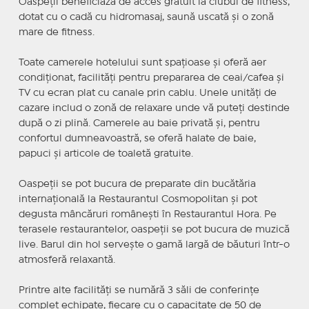
Oaspeţii beneficiază de acces gratuit la clubul de fitness,
dotat cu o cadă cu hidromasaj, saună uscată şi o zonă
mare de fitness.
Toate camerele hotelului sunt spaţioase şi oferă aer
condiţionat, facilităţi pentru prepararea de ceai/cafea şi
TV cu ecran plat cu canale prin cablu. Unele unităţi de
cazare includ o zonă de relaxare unde vă puteţi destinde
după o zi plină. Camerele au baie privată şi, pentru
confortul dumneavoastră, se oferă halate de baie,
papuci şi articole de toaletă gratuite.
Oaspeţii se pot bucura de preparate din bucătăria
internaţională la Restaurantul Cosmopolitan şi pot
degusta mâncăruri româneşti în Restaurantul Hora. Pe
terasele restaurantelor, oaspeţii se pot bucura de muzică
live. Barul din hol serveşte o gamă largă de băuturi într-o
atmosferă relaxantă.
Printre alte facilităţi se numără 3 săli de conferinţe
complet echipate, fiecare cu o capacitate de 50 de