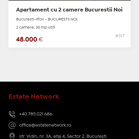
Apartament cu 2 camere Bucurestii Noi
Bucuresti-Ilfov - BUCURESTII NOI
2 camere, 36 mp utili
#317
48.000
€
Estate Network
+40 785.021.686
office@estatenetwork.ro
str. Vidin, nr. 3A, etaj 4, Sector 2, București