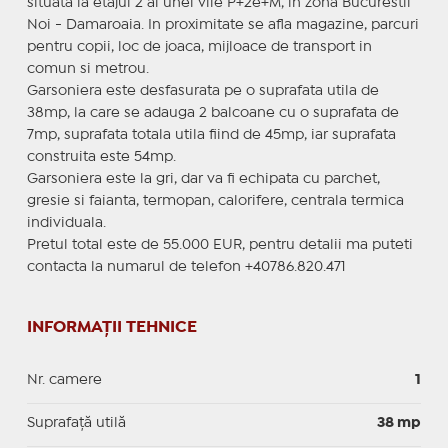
situata la etajul 2 al unei vile P+2e+M, in zona Bucurestii
Noi - Damaroaia. In proximitate se afla magazine, parcuri
pentru copii, loc de joaca, mijloace de transport in
comun si metrou.
Garsoniera este desfasurata pe o suprafata utila de
38mp, la care se adauga 2 balcoane cu o suprafata de
7mp, suprafata totala utila fiind de 45mp, iar suprafata
construita este 54mp.
Garsoniera este la gri, dar va fi echipata cu parchet,
gresie si faianta, termopan, calorifere, centrala termica
individuala.
Pretul total este de 55.000 EUR, pentru detalii ma puteti
contacta la numarul de telefon +40786.820.471
INFORMAȚII TEHNICE
Nr. camere
1
Suprafaţă utilă
38 mp