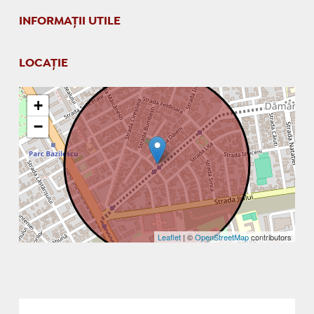
INFORMAŢII UTILE
LOCAȚIE
+
−
Leaflet
| ©
OpenStreetMap
contributors