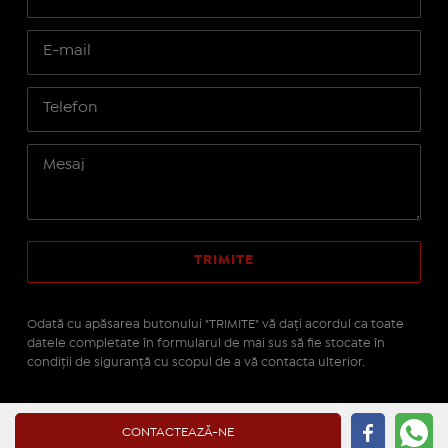
Odată cu apăsarea butonului "TRIMITE" vă daţi acordul ca toate
datele completate în formularul de mai sus să fie stocate în
condiţii de siguranţă cu scopul de a vă contacta ulterior.
Site realizat pe platforma
IMOPEDIA.ro - Anunțuri
CONTACTEAZĂ-NE
Imobiliare
pe tehnologie
Real Manager - CRM Imobiliar