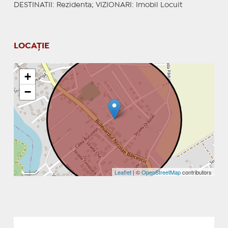
DESTINATII
: Rezidenta;
VIZIONARI
: Imobil Locuit
LOCAȚIE
+
−
Leaflet
| ©
OpenStreetMap
contributors