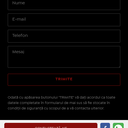
Odată cu apăsarea butonului "TRIMITE" vă daţi acordul ca toate
datele completate în formularul de mai sus să fie stocate în
condiţii de siguranţă cu scopul de a vă contacta ulterior.
Site realizat pe platforma
IMOPEDIA.ro - Anunțuri