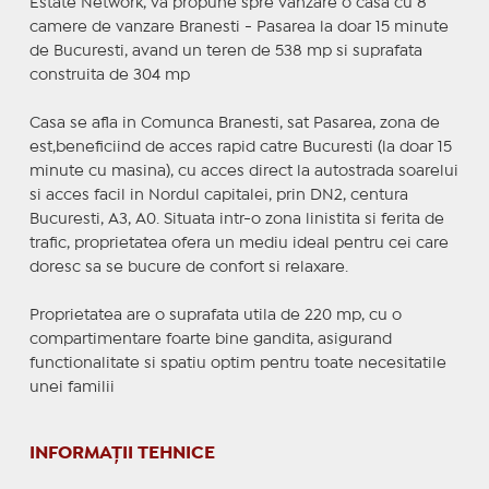
Estate Network, va propune spre vanzare o casa cu 8
camere de vanzare Branesti - Pasarea la doar 15 minute
de Bucuresti, avand un teren de 538 mp si suprafata
construita de 304 mp
Casa se afla in Comunca Branesti, sat Pasarea, zona de
est,beneficiind de acces rapid catre Bucuresti (la doar 15
minute cu masina), cu acces direct la autostrada soarelui
si acces facil in Nordul capitalei, prin DN2, centura
Bucuresti, A3, A0. Situata intr-o zona linistita si ferita de
trafic, proprietatea ofera un mediu ideal pentru cei care
doresc sa se bucure de confort si relaxare.
Proprietatea are o suprafata utila de 220 mp, cu o
compartimentare foarte bine gandita, asigurand
functionalitate si spatiu optim pentru toate necesitatile
unei familii
INFORMAȚII TEHNICE