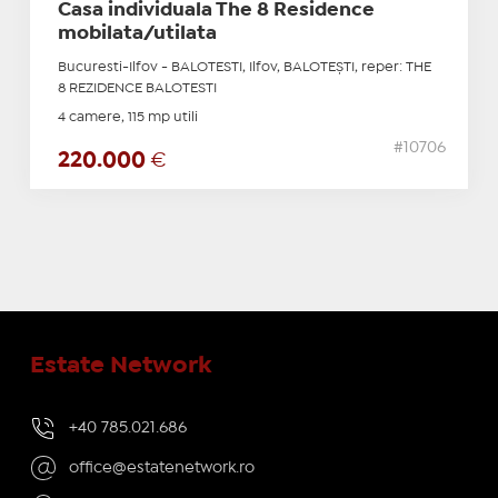
Casa individuala The 8 Residence
mobilata/utilata
Bucuresti-Ilfov - BALOTESTI, Ilfov, BALOTEŞTI, reper: THE
8 REZIDENCE BALOTESTI
4 camere, 115 mp utili
#10706
220.000
€
Estate Network
+40 785.021.686
office@estatenetwork.ro