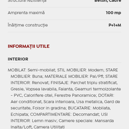
Structură rezistență
Beton, Cadre
Amprenta maximă
100 mp
Înălțime construcție
P+1+M
INFORMAŢII UTILE
INTERIOR
MOBILAT
: Semi-mobilat;
STIL MOBILIER
: Modern;
STARE
MOBILIER
: Buna;
MATERIALE MOBILIER
: Pal/Pfl;
STARE
INTERIOR
: Renovat;
FINISAJE
: Parchet triplu stratificat,
Gresie, Vopsea lavabila, Faianta, Geamuri termoizolante
- PVC, Calorifere otel, Ferestre Panoramice;
DOTARI
:
Aer conditionat, Scara interioara, Usa metalica, Gard de
securitate, Foisor in gradina;
BUCATARIE
: Mobilata,
Echipata;
COMPARTIMENTARE
: Decomandat;
USI
INTERIOR
: Lemn masiv;
Camere speciale
: Mansarda
Inalta/Loft, Camera Utilitati