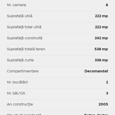
Nr. camere
8
Suprafaţă utilă
222 mp
Suprafaţă total utilă
222 mp
Suprafaţă construită
242 mp
Suprafață totală teren
538 mp
Suprafaţă curte
338 mp
Compartimentare
Decomandat
Nr. bucătării
2
Nr. băi/GS
3
An construcție
2005