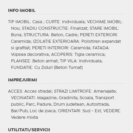
INFO IMOBIL
TIP IMOBIL
: Casa ;
CURTE
: Individuala;
VECHIME IMOBIL
:
Nou;
STADIU CONSTRUCTIE
: Finalizat;
STARE IMOBIL
:
Buna;
STRUCTURA
: Beton, Cadre;
PERETI EXTERIORI
:
Caramida;
IZOLATIE EXTERIOARA
: Polistiren expandat
si grafitat;
PERETI INTERIORI
: Caramida;
FATADA
:
Vopsea decorativa;
ACOPERIS
: Tigla ceramica;
PLANSEE
: Beton armat;
TIP VILA
: Individuala;
FUNDATIE
: Cu Ziduri (Beton Turnat)
IMPREJURIMI
ACCES
: Acces stradal;
STRAZI LIMITROFE
: Amenajate;
VECINATATI
: Magazine, Gradinita, Scoala, Transport
public, Parc, Padure, Drum judetean, Autostrada,
Bar/Pub, Loc de joaca;
ORIENTARI
: Sud - Est;
VEDERE
:
Vedere mixta
UTILITATI/SERVICII