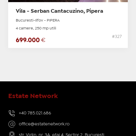
Vila - Serban Cantacuzino, Pipera
Bucuresti-Ilfov - PIPERA
4 camere, 250 mp utili
#327
699.000
€
Estate Network
+40 785.021.686
office@estatenetwork.ro
str. Vidin, nr. 3A, etaj 4, Sector 2, București