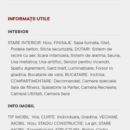
INFORMAŢII UTILE
INTERIOR
STARE INTERIOR
: Nou;
FINISAJE
: Sapa turnata, Glet,
Podele beton, Sticla securizata;
DOTARI
: Sistem de
racire cu aer, Scara interioara, Sistem de alarma, Sauna,
Usa metalica, Usa antifoc, Senzor pentru incendii,
Spatiu Agrement, Gard Inalt, Luminatoare, Foisor in
gradina, Bucatarie de vara;
BUCATARIE
: Inchisa;
COMPARTIMENTARE
: Decomandat;
Camere speciale
:
Sala de fitness, Spalatorie la Parter, Camera Recreere,
Camera Utilitati, Camera Sera
INFO IMOBIL
TIP IMOBIL
: Vila;
CURTE
: Individuala, Gradina;
VECHIME
IMOBIL
: Nou;
STADIU CONSTRUCTIE
: La gri;
STARE
IMOBIL
: Exceptionala;
STRUCTURA
: Beton, Cadre,