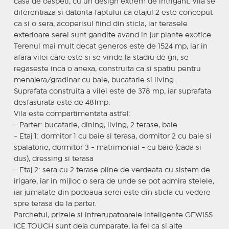
casa de oaspeti, cu un design extrem de intrigant. Vila se
diferentiaza si datorita faptului ca etajul 2 este conceput
ca si o sera, acoperisul fiind din sticla, iar terasele
exterioare serei sunt gandite avand in jur plante exotice.
Terenul mai mult decat generos este de 1524 mp, iar in
afara vilei care este si se vinde la stadiu de gri, se
regaseste inca o anexa, construita ca si spatiu pentru
menajera/gradinar cu baie, bucatarie si living .
Suprafata construita a vilei este de 378 mp, iar suprafata
desfasurata este de 481mp.
Vila este compartimentata astfel:
- Parter: bucatarie, dining, living, 2 terase, baie
- Etaj 1: dormitor 1 cu baie si terasa, dormitor 2 cu baie si
spalatorie, dormitor 3 - matrimonial - cu baie (cada si
dus), dressing si terasa
- Etaj 2: sera cu 2 terase pline de verdeata cu sistem de
irigare, iar in mijloc o sera de unde se pot admira stelele,
iar jumatate din podeaua serei este din sticla cu vedere
spre terasa de la parter.
Parchetul, prizele si intrerupatoarele inteligente GEWISS
ICE TOUCH sunt deja cumparate, la fel ca si alte