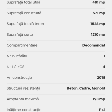
Suprafaţă total utilă
481 mp
Suprafaţă construită
571 mp
Suprafață totală teren
1528 mp
Suprafaţă curte
1210 mp
Compartimentare
Decomandat
Nr. bucătării
1
Nr. băi/GS
4
An construcție
2018
Structură rezistență
Beton, Cadre, Monolit
Amprenta maximă
193 mp
Înălțime construcție
P+2