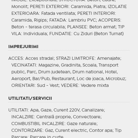
Monolit;
PERETI EXTERIORI
: Caramida, Piatra;
IZOLATIE
EXTERIOARA
: Fatada ventilata;
PERETI INTERIORI
:
Caramida, Rigips;
FATADA
: Lambriu PVC;
ACOPERIS
:
Beton - terasa circulabila;
PLANSEE
: Beton armat;
TIP
VILA
: Individuala;
FUNDATIE
: Cu Ziduri (Beton Turnat)
IMPREJURIMI
ACCES
: Acces stradal;
STRAZI LIMITROFE
: Amenajate;
VECINATATI
: Magazine, Gradinita, Scoala, Transport
public, Parc, Drum judetean, Drum national, Hotel,
Aeroport, Bar/Pub, Restaurant, Loc de joaca, Microbuz;
ORIENTARI
: Sud - Vest;
VEDERE
: Vedere mixta
UTILITATI/SERVICII
UTILITATI
: Apa, Gaze, Curent 220V, Canalizare;
INCALZIRE
: Centrală proprie, Convectoare;
COMBUSTIBIL INCALZIRE
: Gaze naturale;
CONTORIZARE
: Gaz, Curent electric, Contor apa;
Tip
Parcare
: Parcare in curte