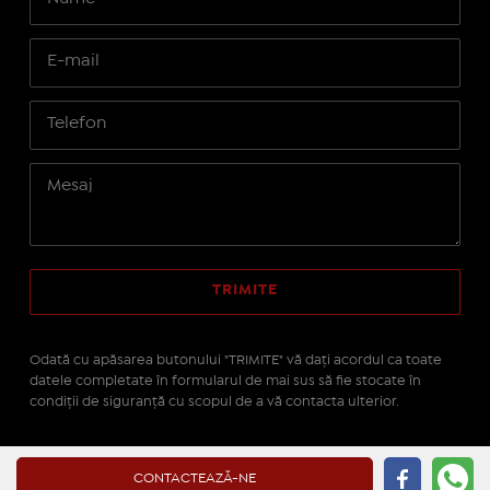
Odată cu apăsarea butonului "TRIMITE" vă daţi acordul ca toate
datele completate în formularul de mai sus să fie stocate în
condiţii de siguranţă cu scopul de a vă contacta ulterior.
Site realizat pe platforma
IMOPEDIA.ro - Anunțuri
CONTACTEAZĂ-NE
Imobiliare
pe tehnologie
Real Manager - CRM Imobiliar