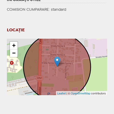
COMISION CUMPARARE: standard
LOCAȚIE
+
−
Leaflet
| ©
OpenStreetMap
contributors