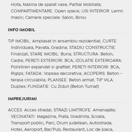
Hota, Masina de spalat vase, Partial Mobilata;
COMPARTIMENTARE
: Open space;
USI INTERIOR
: Lemn
masiv;
Camere speciale
: Salon, Birou
INFO IMOBIL
TIP IMOBIL
: Amplasat in ansamblu rezidential;
CURTE
:
Individuala, Pavata, Gradina;
STADIU CONSTRUCTIE
:
Finalizat;
STARE IMOBIL
: Buna;
STRUCTURA
: Beton,
Cadre;
PERETI EXTERIORI
: BCA;
IZOLATIE EXTERIOARA
:
Polistiren expandat si grafitat;
PERETI INTERIORI
: BCA,
Rigips;
FATADA
: Vopsea decorativa;
ACOPERIS
: Beton -
terasa circulabila;
PLANSEE
: Beton armat;
TIP VILA
:
Duplex;
FUNDATIE
: Cu Ziduri (Beton Turnat)
IMPREJURIMI
ACCES
: Acces stradal;
STRAZI LIMITROFE
: Amenajate;
VECINATATI
: Magazine, Piata, Gradinita, Scoala,
Transport public, Parc, Drum judetean, Autostrada,
Hotel, Aeroport, Bar/Pub, Restaurant, Loc de joaca,