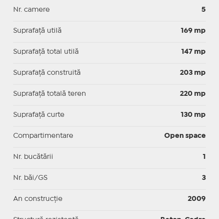
Nr. camere
5
Suprafaţă utilă
169 mp
Suprafaţă total utilă
147 mp
Suprafaţă construită
203 mp
Suprafață totală teren
220 mp
Suprafaţă curte
130 mp
Compartimentare
Open space
Nr. bucătării
1
Nr. băi/GS
3
An construcție
2009