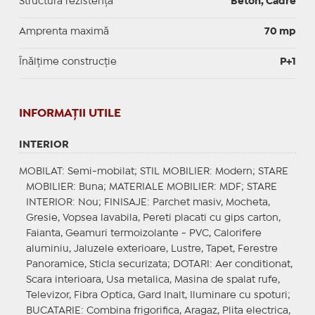
Structură rezistență
Beton, Cadre
Amprenta maximă
70 mp
Înălțime construcție
P+1
INFORMAŢII UTILE
INTERIOR
MOBILAT
: Semi-mobilat;
STIL MOBILIER
: Modern;
STARE
MOBILIER
: Buna;
MATERIALE MOBILIER
: MDF;
STARE
INTERIOR
: Nou;
FINISAJE
: Parchet masiv, Mocheta,
Gresie, Vopsea lavabila, Pereti placati cu gips carton,
Faianta, Geamuri termoizolante - PVC, Calorifere
aluminiu, Jaluzele exterioare, Lustre, Tapet, Ferestre
Panoramice, Sticla securizata;
DOTARI
: Aer conditionat,
Scara interioara, Usa metalica, Masina de spalat rufe,
Televizor, Fibra Optica, Gard Inalt, Iluminare cu spoturi;
BUCATARIE
: Combina frigorifica, Aragaz, Plita electrica,