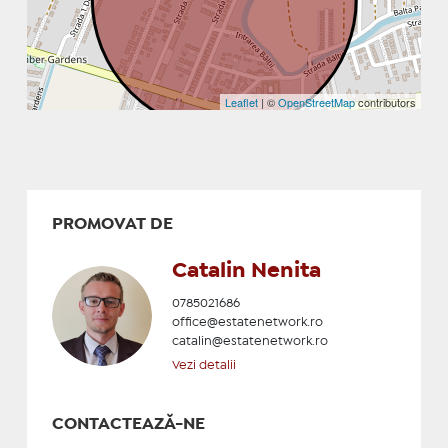
Leaflet
| ©
OpenStreetMap
contributors
PROMOVAT DE
Catalin Nenita
0785021686
office@estatenetwork.ro
catalin@estatenetwork.ro
Vezi detalii
CONTACTEAZĂ-NE