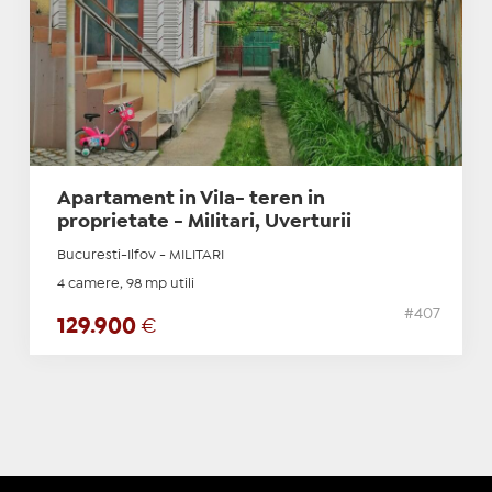
Apartament in Vila- teren in
proprietate - Militari, Uverturii
Bucuresti-Ilfov - MILITARI
4 camere, 98 mp utili
#407
129.900
€