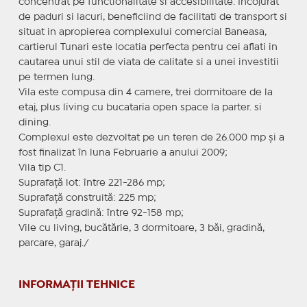
concentrat pe functionalitate si accesibilitate. Incojurat
de paduri si lacuri, beneficiind de facilitati de transport si
situat in apropierea complexului comercial Baneasa,
cartierul Tunari este locatia perfecta pentru cei aflati in
cautarea unui stil de viata de calitate si a unei investitii
pe termen lung.
Vila este compusa din 4 camere, trei dormitoare de la
etaj, plus living cu bucataria open space la parter. si
dining.
Complexul este dezvoltat pe un teren de 26.000 mp şi a
fost finalizat în luna Februarie a anului 2009;
Vila tip C1.
Suprafaţă lot: între 221-286 mp;
Suprafaţă construită: 225 mp;
Suprafaţă gradină: între 92-158 mp;
Vile cu living, bucătărie, 3 dormitoare, 3 băi, gradină,
parcare, garaj./
INFORMAȚII TEHNICE