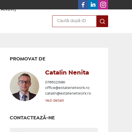
 ANUNȚ
PROMOVAT DE
Catalin Nenita
0785021686
office@estatenetwork.ro
catalin@estatenetwork.ro
Vezi detalii
CONTACTEAZĂ-NE