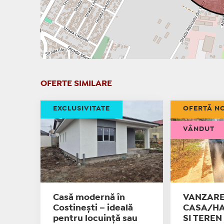
OFERTE SIMILARE
EXCLUSIVITATE
OFERTĂ N
VÂNDUT
Casă modernă în
VANZAR
Costinești – ideală
CASA/HA
pentru locuință sau
SI TEREN