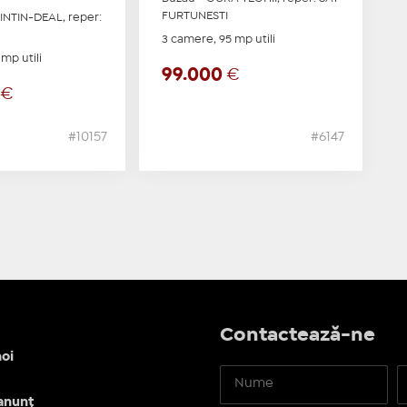
FURTUNESTI
INTIN-DEAL, reper:
3 camere, 95 mp utili
mp utili
99.000
€
0
€
#10157
#6147
Contactează-ne
oi
anunț