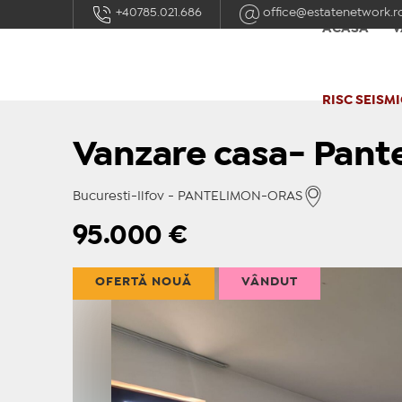
+40785.021.686
office@estatenetwork.r
ACASĂ
V
RISC SEISMI
Vanzare casa- Pant
Bucuresti-Ilfov - PANTELIMON-ORAS
95.000
€
OFERTĂ NOUĂ
VÂNDUT