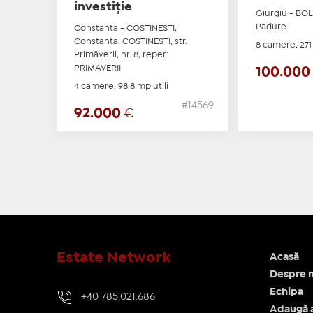
investiție
Giurgiu - BOL
Padure
Constanta - COSTINESTI,
Constanta, COSTINEŞTI, str.
8 camere, 271 
Primăverii, nr. 8, reper:
PRIMAVERII
100.00
4 camere, 98.8 mp utili
#14569
92.000
€
Estate Network
Acasă
Despre n
Echipa
+40 785.021.686
Adaugă 