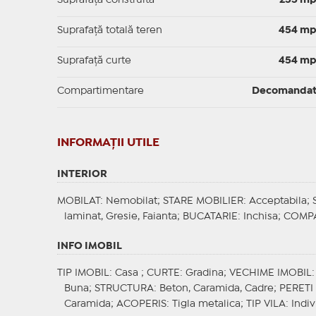
Suprafaţă construită
255 m
Suprafață totală teren
454 m
Suprafaţă curte
454 m
Compartimentare
Decomanda
INFORMAŢII UTILE
INTERIOR
MOBILAT
: Nemobilat;
STARE MOBILIER
: Acceptabila;
laminat, Gresie, Faianta;
BUCATARIE
: Inchisa;
COMP
INFO IMOBIL
TIP IMOBIL
: Casa ;
CURTE
: Gradina;
VECHIME IMOBIL
Buna;
STRUCTURA
: Beton, Caramida, Cadre;
PERETI
Caramida;
ACOPERIS
: Tigla metalica;
TIP VILA
: Indi