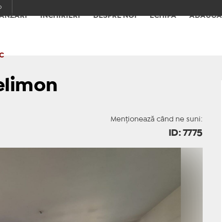
o
ÂNZĂRI
ÎNCHIRIERI
DESPRE NOI
ECHIPA
ADAUGĂ
C
elimon
Menționează când ne suni:
ID: 7775