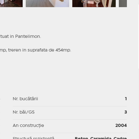
tuat in Pantelimon.
mp, treren in suprafata de 454mp.
5
Nr. bucătării
1
p
Nr. băi/GS
3
p
An construcție
2004