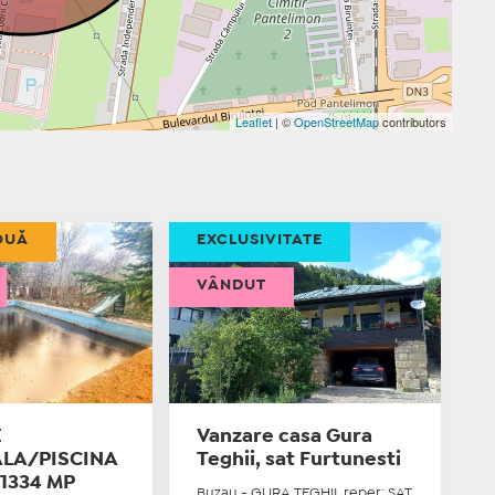
Leaflet
| ©
OpenStreetMap
contributors
OUĂ
EXCLUSIVITATE
VÂNDUT
E
Vanzare casa Gura
LA/PISCINA
Teghii, sat Furtunesti
 1334 MP
Buzau - GURA TEGHII, reper: SAT