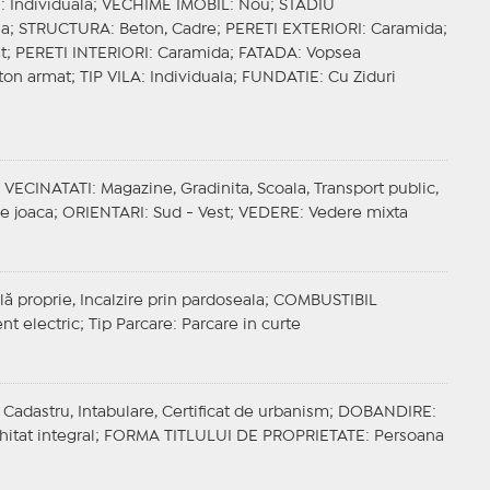
E
: Individuala;
VECHIME IMOBIL
: Nou;
STADIU
la;
STRUCTURA
: Beton, Cadre;
PERETI EXTERIORI
: Caramida;
at;
PERETI INTERIORI
: Caramida;
FATADA
: Vopsea
eton armat;
TIP VILA
: Individuala;
FUNDATIE
: Cu Ziduri
;
VECINATATI
: Magazine, Gradinita, Scoala, Transport public,
de joaca;
ORIENTARI
: Sud - Vest;
VEDERE
: Vedere mixta
lă proprie, Incalzire prin pardoseala;
COMBUSTIBIL
ent electric;
Tip Parcare
: Parcare in curte
Cadastru, Intabulare, Certificat de urbanism;
DOBANDIRE
:
hitat integral;
FORMA TITLULUI DE PROPRIETATE
: Persoana