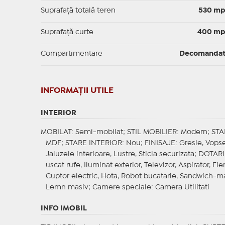
Suprafață totală teren
530 m
Suprafaţă curte
400 m
Compartimentare
Decomanda
INFORMAŢII UTILE
INTERIOR
MOBILAT
: Semi-mobilat;
STIL MOBILIER
: Modern;
STA
MDF;
STARE INTERIOR
: Nou;
FINISAJE
: Gresie, Vops
Jaluzele interioare, Lustre, Sticla securizata;
DOTARI
uscat rufe, Iluminat exterior, Televizor, Aspirator, Fie
Cuptor electric, Hota, Robot bucatarie, Sandwich-m
Lemn masiv;
Camere speciale
: Camera Utilitati
INFO IMOBIL