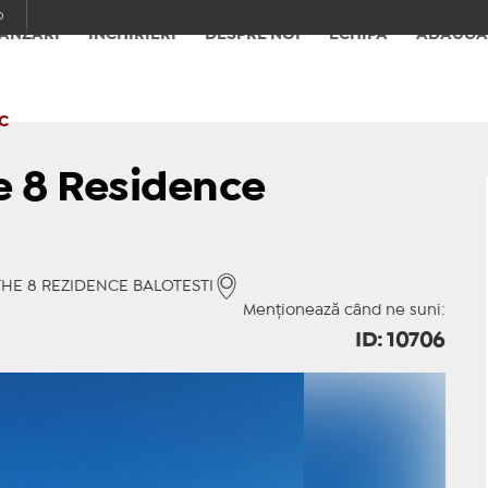
o
ÂNZĂRI
ÎNCHIRIERI
DESPRE NOI
ECHIPA
ADAUGĂ
C
e 8 Residence
r: THE 8 REZIDENCE BALOTESTI
Menționează când ne suni:
ID: 10706