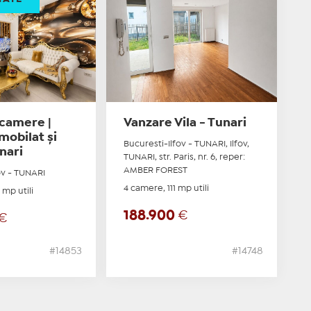
 camere |
Vanzare Vila - Tunari
mobilat și
Bucuresti-Ilfov - TUNARI, Ilfov,
unari
TUNARI, str. Paris, nr. 6, reper:
AMBER FOREST
ov - TUNARI
4 camere, 111 mp utili
 mp utili
188.900
€
€
#14853
#14748