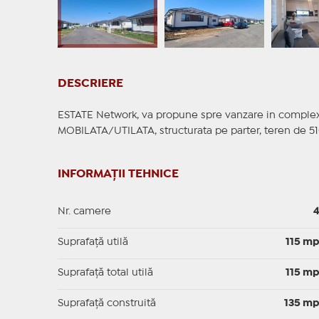
DESCRIERE
ESTATE Network, va propune spre vanzare in complexu
MOBILATA/UTILATA, structurata pe parter, teren de 51
INFORMAȚII TEHNICE
Nr. camere
Suprafaţă utilă
115 m
Suprafaţă total utilă
115 m
Suprafaţă construită
135 m