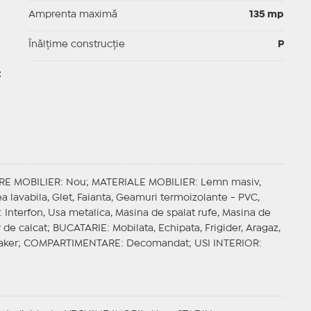
p
Amprenta maximă
135 mp
p
Înălțime construcție
P
t
RE MOBILIER
: Nou;
MATERIALE MOBILIER
: Lemn masiv,
ea lavabila, Glet, Faianta, Geamuri termoizolante - PVC,
: Interfon, Usa metalica, Masina de spalat rufe, Masina de
r de calcat;
BUCATARIE
: Mobilata, Echipata, Frigider, Aragaz,
aker;
COMPARTIMENTARE
: Decomandat;
USI INTERIOR
: