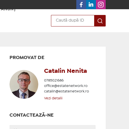
 ANUNȚ
PROMOVAT DE
Catalin Nenita
0785021686
office@estatenetwork.ro
catalin@estatenetwork.ro
Vezi detalii
CONTACTEAZĂ-NE