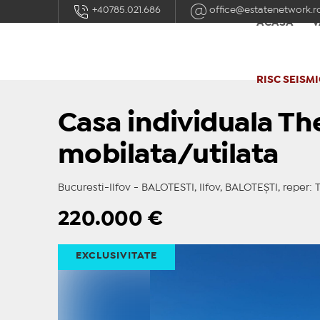
+40785.021.686
office@estatenetwork.r
ACASĂ
V
RISC SEISMI
Casa individuala Th
mobilata/utilata
Bucuresti-Ilfov - BALOTESTI, Ilfov, BALOTEŞTI, repe
220.000
€
EXCLUSIVITATE