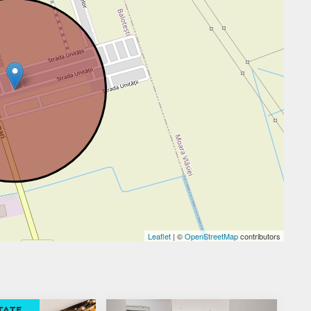
Leaflet
| ©
OpenStreetMap
contributors
TATE