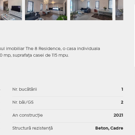
l imobiliar The 8 Residence, o casa individuala
0 mp, suprafaţa casei de 115 mpu.
4
Nr. bucătării
1
p
Nr. băi/GS
2
p
An construcție
2021
p
Structură rezistență
Beton, Cadre