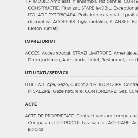
TIP IMOBIL
: Amplasat in ansamblu rezidential;
CURT
CONSTRUCTIE
: Finalizat;
STARE IMOBIL
: Exceptiona
IZOLATIE EXTERIOARA
: Polistiren expandat si grafit
decorativa;
ACOPERIS
: Tigla metalica;
PLANSEE
: B
(Beton Turnat)
IMPREJURIMI
ACCES
: Acces stradal;
STRAZI LIMITROFE
: Amenajate
Drum judetean, Autostrada, Hotel, Restaurant, Loc 
UTILITATI/SERVICII
UTILITATI
: Apa, Gaze, Curent 220V;
INCALZIRE
: Centra
INCALZIRE
: Gaze naturale;
CONTORIZARE
: Gaz, Cur
ACTE
ACTE DE PROPRIETATE
: Contract vanzare cumparare, 
Cumparare;
INTERDICTII
: Fara sarcini;
ACHITARE
: Ac
juridica