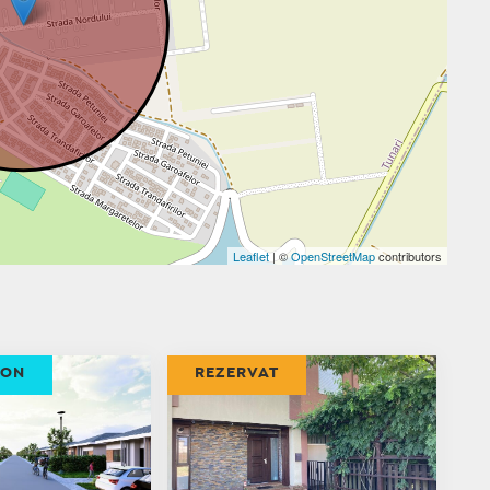
Leaflet
| ©
OpenStreetMap
contributors
ION
REZERVAT