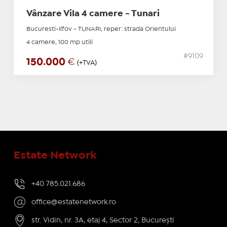
Vânzare Vila 4 camere - Tunari
Bucuresti-Ilfov - TUNARI, reper: strada Orientului
4 camere, 100 mp utili
#9109
150.000
€
(+TVA)
Estate Network
+40 785.021.686
office@estatenetwork.ro
str. Vidin, nr. 3A, etaj 4, Sector 2, București