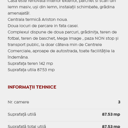
Casa este renovată interior exterior, parchet si scări din
lemn masiv, uși din lemn, instalații schimbate, grădina
amenajată!.
Centrala termică Ariston noua.
Doua locuri de parcare in fata casei.
Complexul dispune de doua parcuri, grădinița, teren de
fotbal, teren de baschet, Mega Image , paza NON stop și
transport public, la doar câteva min de Centrele
Comerciale, aproape de autostrada, toate facilitățile la
îndemâna.
Suprafața teren 142 mp
Suprafața utila 87.53 mp
INFORMAȚII TEHNICE
Nr. camere
3
Suprafaţă utilă
87.53 mp
Suprafaţă total utilă
87.53 mp