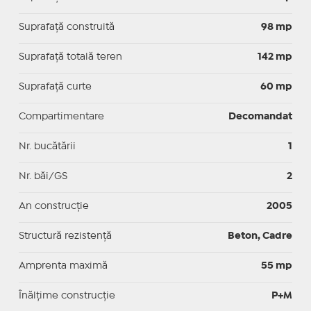
Suprafaţă construită
98 mp
Suprafață totală teren
142 mp
Suprafaţă curte
60 mp
Compartimentare
Decomandat
Nr. bucătării
1
Nr. băi/GS
2
An construcție
2005
Structură rezistență
Beton, Cadre
Amprenta maximă
55 mp
Înălțime construcție
P+M