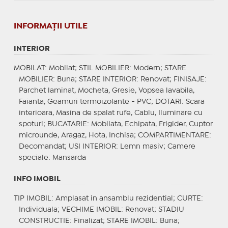
INFORMAŢII UTILE
INTERIOR
MOBILAT
: Mobilat;
STIL MOBILIER
: Modern;
STARE
MOBILIER
: Buna;
STARE INTERIOR
: Renovat;
FINISAJE
:
Parchet laminat, Mocheta, Gresie, Vopsea lavabila,
Faianta, Geamuri termoizolante - PVC;
DOTARI
: Scara
interioara, Masina de spalat rufe, Cablu, Iluminare cu
spoturi;
BUCATARIE
: Mobilata, Echipata, Frigider, Cuptor
microunde, Aragaz, Hota, Inchisa;
COMPARTIMENTARE
:
Decomandat;
USI INTERIOR
: Lemn masiv;
Camere
speciale
: Mansarda
INFO IMOBIL
TIP IMOBIL
: Amplasat in ansamblu rezidential;
CURTE
:
Individuala;
VECHIME IMOBIL
: Renovat;
STADIU
CONSTRUCTIE
: Finalizat;
STARE IMOBIL
: Buna;