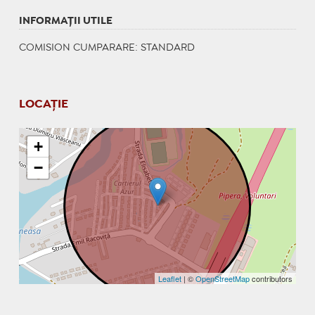
INFORMAŢII UTILE
COMISION CUMPARARE: STANDARD
LOCAȚIE
+
−
Leaflet
| ©
OpenStreetMap
contributors