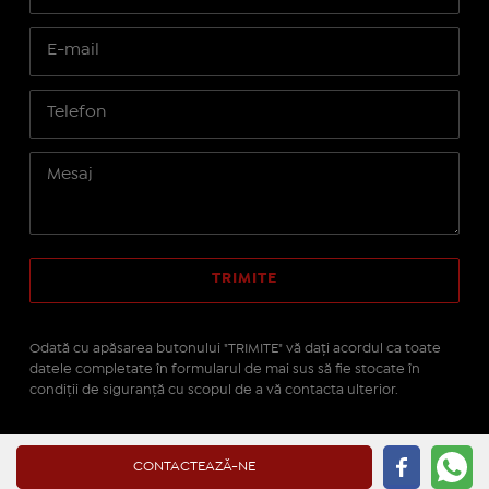
Odată cu apăsarea butonului "TRIMITE" vă daţi acordul ca toate
datele completate în formularul de mai sus să fie stocate în
condiţii de siguranţă cu scopul de a vă contacta ulterior.
Site realizat pe platforma
IMOPEDIA.ro - Anunțuri
CONTACTEAZĂ-NE
Imobiliare
pe tehnologie
Real Manager - CRM Imobiliar