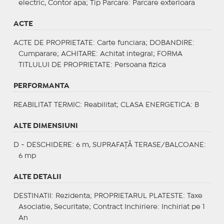
electric, Contor apa;
Tip Parcare
: Parcare exterioara
ACTE
ACTE DE PROPRIETATE
: Carte funciara;
DOBANDIRE
:
Cumparare;
ACHITARE
: Achitat integral;
FORMA
TITLULUI DE PROPRIETATE
: Persoana fizica
PERFORMANTA
REABILITAT TERMIC
: Reabilitat;
CLASA ENERGETICA
: B
ALTE DIMENSIUNI
D - DESCHIDERE: 6 m, SUPRAFAȚĂ TERASE/BALCOANE:
6 mp
ALTE DETALII
DESTINATII
: Rezidenta;
PROPRIETARUL PLATESTE
: Taxe
Asociatie, Securitate;
Contract Inchiriere
: Inchiriat pe 1
An