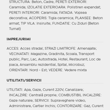
STRUCTURA
: Beton, Cadre;
PERETI EXTERIORI
:
Caramida;
IZOLATIE EXTERIOARA
: Polistiren expandat;
PERETI INTERIORI
: Caramida;
FATADA
: Vopsea
decorativa;
ACOPERIS
: Tigla ceramica;
PLANSEE
: Beton
armat;
TIP VILA
: Insiruite;
FUNDATIE
: Cu Ziduri (Beton
Turnat)
IMPREJURIMI
ACCES
: Acces stradal;
STRAZI LIMITROFE
: Amenajate;
VECINATATI
: Magazine, Gradinita, Scoala, Transport
public, Parc, Lac, Autostrada, Hotel, Restaurant, Loc de
joaca, Ansamblu rezidential, Spital, Microbuz;
ORIENTARI
: Nord - Est;
VEDERE
: Vedere mixta
UTILITATI/SERVICII
UTILITATI
: Apa, Gaze, Curent 220V, Canalizare;
INCALZIRE
: Centrală proprie;
COMBUSTIBIL INCALZIRE
:
Gaze naturale;
SERVICII
: Supraveghere video,
Administrare, Cartier Inchis;
CONTORIZARE
: Gaz, Curent