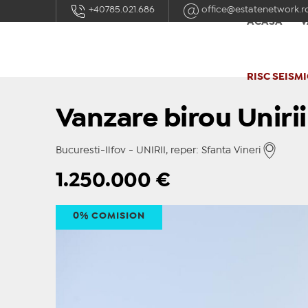
+40785.021.686
office@estatenetwork.r
ACASĂ
V
RISC SEISMI
Vanzare birou Uniri
Bucuresti-Ilfov - UNIRII, reper: Sfanta Vineri
1.250.000
€
0% COMISION