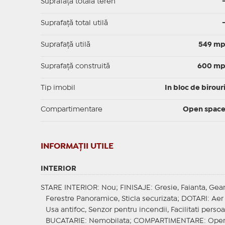
Suprafață totală teren
Suprafaţă total utilă
Suprafaţă utilă
549 m
Suprafaţă construită
600 m
Tip imobil
In bloc de birour
Compartimentare
Open spac
INFORMAŢII UTILE
INTERIOR
STARE INTERIOR
: Nou;
FINISAJE
: Gresie, Faianta, G
Ferestre Panoramice, Sticla securizata;
DOTARI
: Aer
Usa antifoc, Senzor pentru incendii, Facilitati persoa
BUCATARIE
: Nemobilata;
COMPARTIMENTARE
: Ope