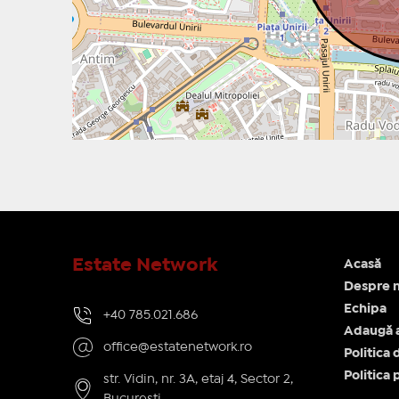
Estate Network
Acasă
Despre n
Echipa
+40 785.021.686
Adaugă 
office@estatenetwork.ro
Politica 
Politica 
str. Vidin, nr. 3A, etaj 4, Sector 2,
București