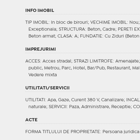
INFO IMOBIL
TIP IMOBIL
: In bloc de birouri;
VECHIME IMOBIL
: Nou
Exceptionala;
STRUCTURA
: Beton, Cadre;
PERETI EX
Beton armat;
CLASA
: A;
FUNDATIE
: Cu Ziduri (Beton
IMPREJURIMI
ACCES
: Acces stradal;
STRAZI LIMITROFE
: Amenajate
public, Metrou, Parc, Hotel, Bar/Pub, Restaurant, Ma
Vedere mixta
UTILITATI/SERVICII
UTILITATI
: Apa, Gaze, Curent 380 V, Canalizare;
INCAL
naturale;
SERVICII
: Paza, Administrare, Receptie;
CO
ACTE
FORMA TITLULUI DE PROPRIETATE
: Persoana juridica