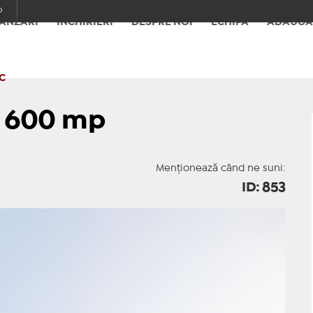
o
ÂNZĂRI
ÎNCHIRIERI
DESPRE NOI
ECHIPA
ADAUGĂ
C
i 600 mp
Menționează când ne suni:
ID: 853