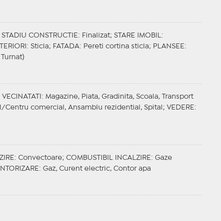
;
STADIU CONSTRUCTIE
: Finalizat;
STARE IMOBIL
:
TERIORI
: Sticla;
FATADA
: Pereti cortina sticla;
PLANSEE
:
 Turnat)
;
VECINATATI
: Magazine, Piata, Gradinita, Scoala, Transport
ll/Centru comercial, Ansamblu rezidential, Spital;
VEDERE
:
ZIRE
: Convectoare;
COMBUSTIBIL INCALZIRE
: Gaze
NTORIZARE
: Gaz, Curent electric, Contor apa