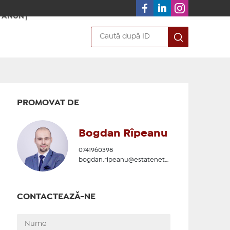
 ANUNȚ
PROMOVAT DE
Bogdan Rîpeanu
0741960398
bogdan.ripeanu@estatenetwork.ro
CONTACTEAZĂ-NE