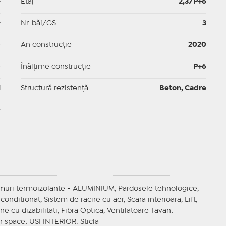
-
Etaj
2,3/P+6
-
Nr. băi/GS
3
p
An construcție
2020
p
Înălțime construcție
P+6
i
Structură rezistență
Beton, Cadre
e
eamuri termoizolante - ALUMINIUM, Pardosele tehnologice,
 conditionat, Sistem de racire cu aer, Scara interioara, Lift,
ne cu dizabilitati, Fibra Optica, Ventilatoare Tavan;
n space;
USI INTERIOR
: Sticla