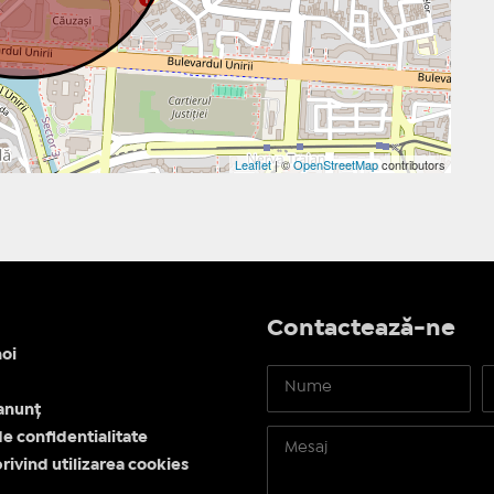
Leaflet
| ©
OpenStreetMap
contributors
Contactează-ne
oi
anunț
de confidentialitate
privind utilizarea cookies