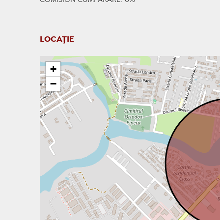
COMISION CUMPARARE: 0%
LOCAȚIE
+
−