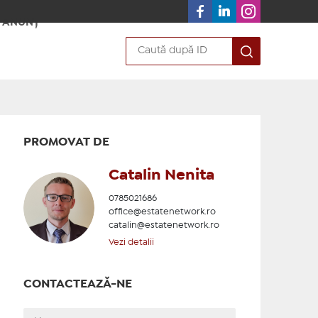
 ANUNȚ
PROMOVAT DE
Catalin Nenita
0785021686
office@estatenetwork.ro
catalin@estatenetwork.ro
Vezi detalii
CONTACTEAZĂ-NE