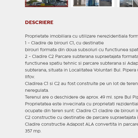
DESCRIERE
Proprietate imobiliara cu utilizare nerezidentiala for
1 - Cladire de birouri C1, cu destinatie
birouri formata din doua subsoluri cu functiunea spati
2 - Cladire C2 Parcare subterana supraetajata formata d
functiunea spatiu tehnic si parcare subterana si Ada
subterana, situata in Localitatea Voluntari Bul. Pipera (
Ilfov.
Cladirea C1 si C2 au fost construite pe un lot de tere
neregulata.
Terenul are o deschidere de aprox. 49 ml. spre Bul Pipe
Proprietatea este invecinata cu proprietati rezidentia
ocupate din teren sunt: Cladire C1 cladire de birouri in
C2 constructie cu destinatie de parcare supraetajata i
Cladire constructie Adapost ALA convertita in parcare
357 mp.