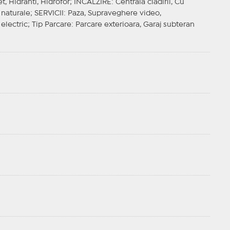
t, Hidranti, Hidrofor;
INCALZIRE
: Centrala clădirii, Cu
 naturale;
SERVICII
: Paza, Supraveghere video,
 electric;
Tip Parcare
: Parcare exterioara, Garaj subteran