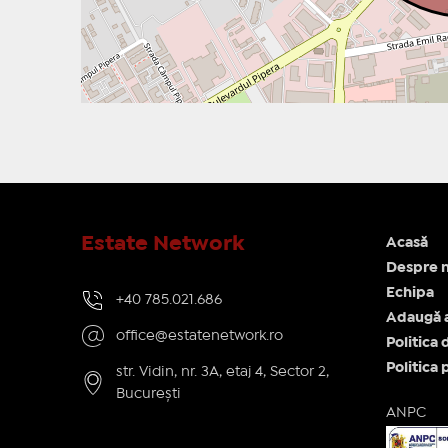
Estate Network
Acasă
Despre n
Echipa
+40 785.021.686
Adaugă 
office@estatenetwork.ro
Politica 
Politica 
str. Vidin, nr. 3A, etaj 4, Sector 2,
București
ANPC