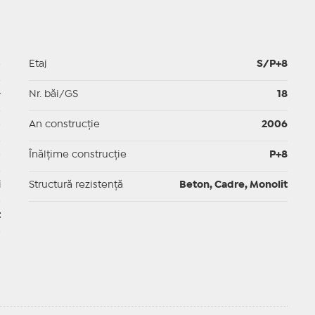
p
Etaj
S/P+8
-
Nr. băi/GS
18
p
An construcție
2006
p
Înălțime construcție
P+8
i
Structură rezistență
Beton, Cadre, Monolit
t