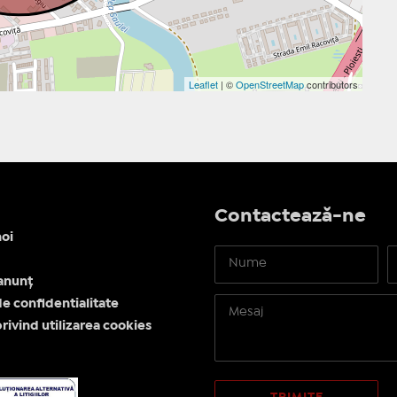
Leaflet
| ©
OpenStreetMap
contributors
Contactează-ne
oi
anunț
de confidentialitate
privind utilizarea cookies