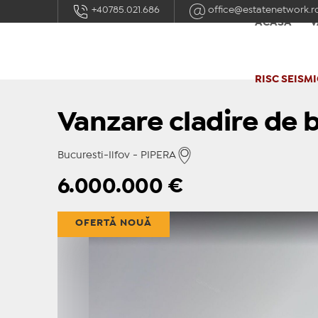
+40785.021.686
office@estatenetwork.r
ACASĂ
V
RISC SEISMI
Vanzare cladire de b
Bucuresti-Ilfov - PIPERA
6.000.000
€
OFERTĂ NOUĂ