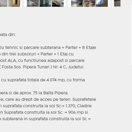
mata din:
u tehnic si parcare subterana + Parter + 8 Etaje
in trei subsoluri + Parter + 1 Etaj cu
post ALA, cu functiunea adapost si parcare
 Fosta Sos. Pipera Tunari ) Nr. 4 C, Judetul.
n cu suprafata totala de 4.074 mp, cu forma
ra si de aprox. 75 la Balta Pipera.
le, care au drept de acces pe teren. Suprafetele
 suprafata construita la sol Sc.= 1.370, Cladire
n Suprafata construita la sol Sc. = 906 mp si
 subterana in suprafata construita la sol Sc =