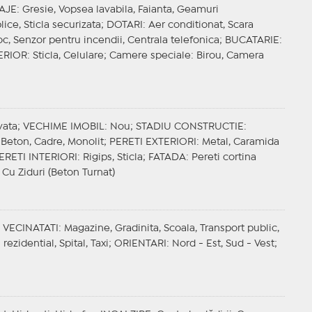
SAJE
: Gresie, Vopsea lavabila, Faianta, Geamuri
ice, Sticla securizata;
DOTARI
: Aer conditionat, Scara
foc, Senzor pentru incendii, Centrala telefonica;
BUCATARIE
:
ERIOR
: Sticla, Celulare;
Camere speciale
: Birou, Camera
vata;
VECHIME IMOBIL
: Nou;
STADIU CONSTRUCTIE
:
 Beton, Cadre, Monolit;
PERETI EXTERIORI
: Metal, Caramida
ERETI INTERIORI
: Rigips, Sticla;
FATADA
: Pereti cortina
: Cu Ziduri (Beton Turnat)
;
VECINATATI
: Magazine, Gradinita, Scoala, Transport public,
ezidential, Spital, Taxi;
ORIENTARI
: Nord - Est, Sud - Vest;