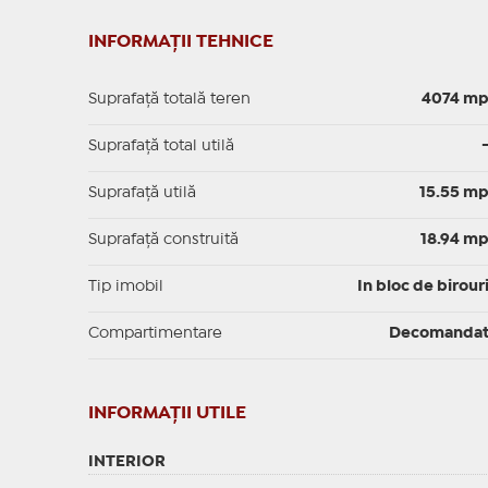
INFORMAȚII TEHNICE
Suprafață totală teren
4074 m
Suprafaţă total utilă
Suprafaţă utilă
15.55 m
Suprafaţă construită
18.94 m
Tip imobil
In bloc de birour
Compartimentare
Decomanda
INFORMAŢII UTILE
INTERIOR