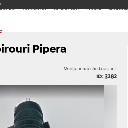
o
ÂNZĂRI
ÎNCHIRIERI
DESPRE NOI
ECHIPA
ADAUGĂ
C
irouri Pipera
Menționează când ne suni:
ID: 3282