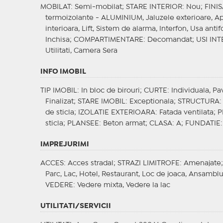
MOBILAT
: Semi-mobilat;
STARE INTERIOR
: Nou;
FINI
termoizolante - ALUMINIUM, Jaluzele exterioare, Apl
interioara, Lift, Sistem de alarma, Interfon, Usa anti
Inchisa;
COMPARTIMENTARE
: Decomandat;
USI INT
Utilitati, Camera Sera
INFO IMOBIL
TIP IMOBIL
: In bloc de birouri;
CURTE
: Individuala, Pa
Finalizat;
STARE IMOBIL
: Exceptionala;
STRUCTURA
:
de sticla;
IZOLATIE EXTERIOARA
: Fatada ventilata;
P
sticla;
PLANSEE
: Beton armat;
CLASA
: A;
FUNDATIE
IMPREJURIMI
ACCES
: Acces stradal;
STRAZI LIMITROFE
: Amenajate
Parc, Lac, Hotel, Restaurant, Loc de joaca, Ansamblu r
VEDERE
: Vedere mixta, Vedere la lac
UTILITATI/SERVICII