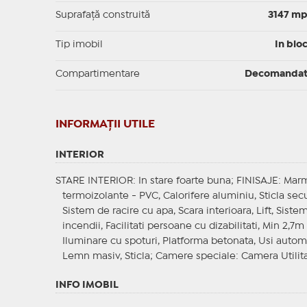
Suprafaţă construită
3147 m
Tip imobil
In blo
Compartimentare
Decomanda
INFORMAŢII UTILE
INTERIOR
STARE INTERIOR
: In stare foarte buna;
FINISAJE
: Marm
termoizolante - PVC, Calorifere aluminiu, Sticla sec
Sistem de racire cu apa, Scara interioara, Lift, Sist
incendii, Facilitati persoane cu dizabilitati, Min 2,7m
Iluminare cu spoturi, Platforma betonata, Usi auto
Lemn masiv, Sticla;
Camere speciale
: Camera Utilita
INFO IMOBIL