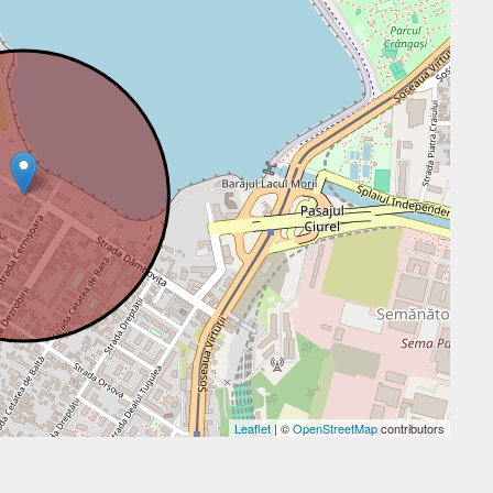
Leaflet
| ©
OpenStreetMap
contributors