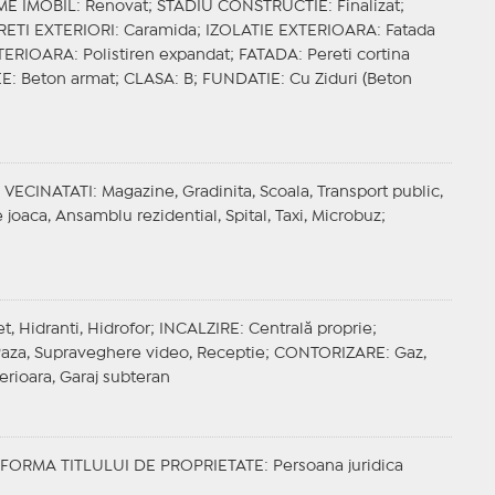
ME IMOBIL
: Renovat;
STADIU CONSTRUCTIE
: Finalizat;
RETI EXTERIORI
: Caramida;
IZOLATIE EXTERIOARA
: Fatada
NTERIOARA
: Polistiren expandat;
FATADA
: Pereti cortina
EE
: Beton armat;
CLASA
: B;
FUNDATIE
: Cu Ziduri (Beton
;
VECINATATI
: Magazine, Gradinita, Scoala, Transport public,
 joaca, Ansamblu rezidential, Spital, Taxi, Microbuz;
t, Hidranti, Hidrofor;
INCALZIRE
: Centrală proprie;
Paza, Supraveghere video, Receptie;
CONTORIZARE
: Gaz,
terioara, Garaj subteran
FORMA TITLULUI DE PROPRIETATE
: Persoana juridica