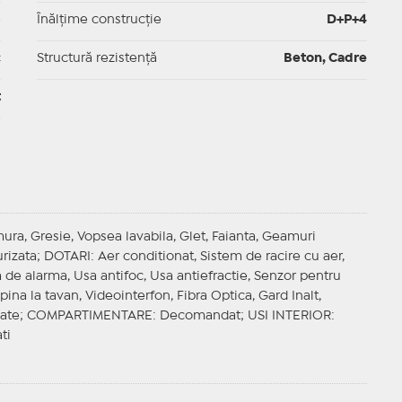
p
Înălțime construcție
D+P+4
c
Structură rezistență
Beton, Cadre
t
ura, Gresie, Vopsea lavabila, Glet, Faianta, Geamuri
urizata;
DOTARI
: Aer conditionat, Sistem de racire cu aer,
em de alarma, Usa antifoc, Usa antiefractie, Senzor pentru
 pina la tavan, Videointerfon, Fibra Optica, Gard Inalt,
mate;
COMPARTIMENTARE
: Decomandat;
USI INTERIOR
:
ti