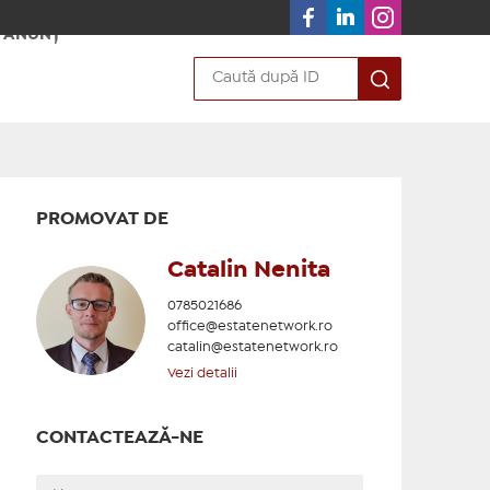
 ANUNȚ
PROMOVAT DE
Catalin Nenita
0785021686
office@estatenetwork.ro
catalin@estatenetwork.ro
Vezi detalii
CONTACTEAZĂ-NE