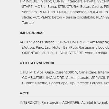
TIP IMOBIL
: In bloc;
CURTE
: Interioara, Pavata;
VECHI
STARE IMOBIL
: Buna;
STRUCTURA
: Beton, Cadre;
PE
ventilata;
PERETI INTERIORI
: Caramida;
IZOLATIE I
sticla;
ACOPERIS
: Beton - terasa circulabila;
PLANS
Turnat)
IMPREJURIMI
ACCES
: Acces stradal;
STRAZI LIMITROFE
: Amenajate
Metrou, Parc, Lac, Hotel, Bar/Pub, Restaurant, Loc de
ORIENTARI
: Sud, Sud - Vest;
VEDERE
: Vedere mixta
UTILITATI/SERVICII
UTILITATI
: Apa, Gaze, Curent 380 V, Canalizare, Interne
COMBUSTIBIL INCALZIRE
: Gaze naturale;
SERVICII
: 
Curent electric, Contor apa;
Tip Parcare
: Parcare ex
ACTE
INTERDICTII
: Fara sarcini;
ACHITARE
: Achitat integral;