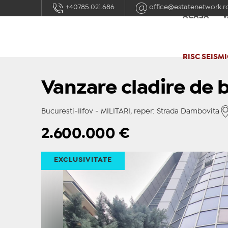
+40785.021.686
office@estatenetwork.r
ACASĂ
V
RISC SEISMI
Vanzare cladire de b
Bucuresti-Ilfov - MILITARI, reper: Strada Dambovita
2.600.000
€
EXCLUSIVITATE