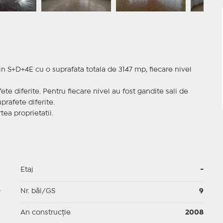
n S+D+4E cu o suprafata totala de 3147 mp, fiecare nivel
te diferite. Pentru fiecare nivel au fost gandite sali de
prafete diferite.
ea proprietatii.
p
Etaj
-
-
Nr. băi/GS
9
p
An construcție
2008