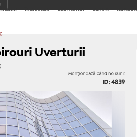
o
ÂNZĂRI
ÎNCHIRIERI
DESPRE NOI
ECHIPA
ADAUGĂ
C
irouri Uverturii
Menționează când ne suni:
ID: 4839