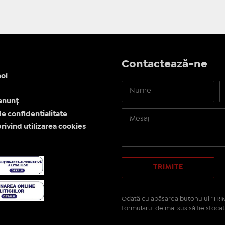
Contactează-ne
oi
anunț
de confidentialitate
privind utilizarea cookies
Odată cu apăsarea butonului "TRIM
formularul de mai sus să fie stocat