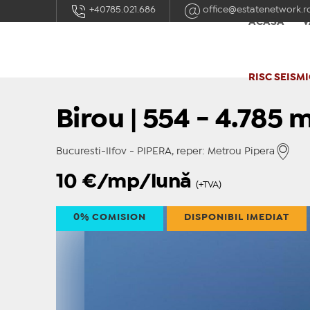
+40785.021.686
office@estatenetwork.r
ACASĂ
V
RISC SEISMI
Birou | 554 - 4.785 
Bucuresti-Ilfov - PIPERA, reper: Metrou Pipera
10
€/mp/lună
(+TVA)
0% COMISION
DISPONIBIL IMEDIAT