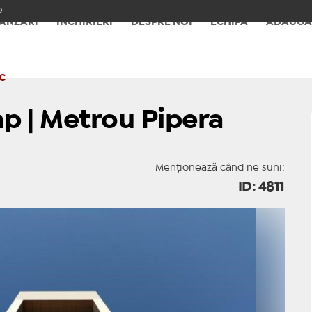
o
ÂNZĂRI
ÎNCHIRIERI
DESPRE NOI
ECHIPA
ADAUGĂ
C
mp | Metrou Pipera
Menționează când ne suni:
ID: 4811