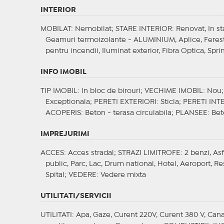
INTERIOR
MOBILAT
: Nemobilat;
STARE INTERIOR
: Renovat, In s
Geamuri termoizolante - ALUMINIUM, Aplice, Feres
pentru incendii, Iluminat exterior, Fibra Optica, Spri
INFO IMOBIL
TIP IMOBIL
: In bloc de birouri;
VECHIME IMOBIL
: Nou
Exceptionala;
PERETI EXTERIORI
: Sticla;
PERETI INT
ACOPERIS
: Beton - terasa circulabila;
PLANSEE
: Be
IMPREJURIMI
ACCES
: Acces stradal;
STRAZI LIMITROFE
: 2 benzi, As
public, Parc, Lac, Drum national, Hotel, Aeroport, R
Spital;
VEDERE
: Vedere mixta
UTILITATI/SERVICII
UTILITATI
: Apa, Gaze, Curent 220V, Curent 380 V, Canal