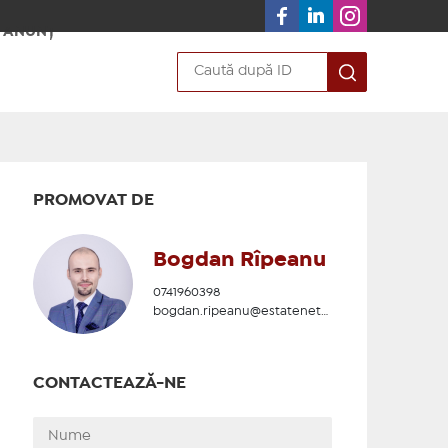
 ANUNȚ
PROMOVAT DE
Bogdan Rîpeanu
0741960398
bogdan.ripeanu@estatenetwork.ro
CONTACTEAZĂ-NE