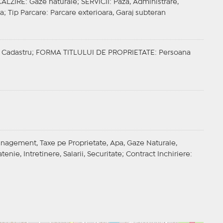
CALZIRE
: Gaze naturale;
SERVICII
: Paza, Administrare,
pa;
Tip Parcare
: Parcare exterioara, Garaj subteran
 Cadastru;
FORMA TITLULUI DE PROPRIETATE
: Persoana
anagement, Taxe pe Proprietate, Apa, Gaze Naturale,
enie, Intretinere, Salarii, Securitate;
Contract Inchiriere
: