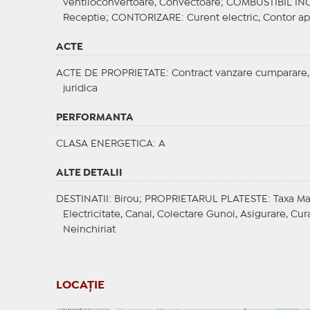
ventiloconvertoare, Convectoare;
COMBUSTIBIL IN
Receptie;
CONTORIZARE
: Curent electric, Contor a
ACTE
ACTE DE PROPRIETATE
: Contract vanzare cumparare,
juridica
PERFORMANTA
CLASA ENERGETICA
: A
ALTE DETALII
DESTINATII
: Birou;
PROPRIETARUL PLATESTE
: Taxa M
Electricitate, Canal, Colectare Gunoi, Asigurare, Curat
Neinchiriat
LOCAȚIE