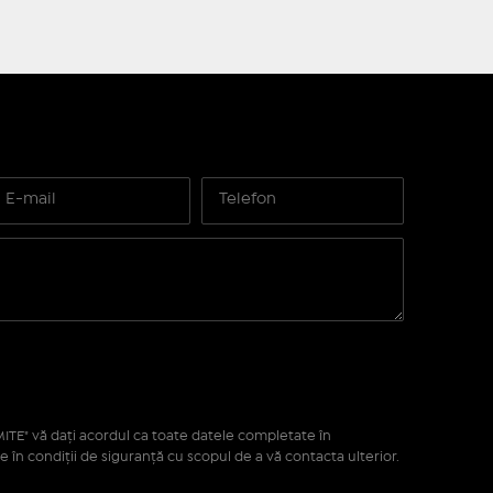
ITE" vă daţi acordul ca toate datele completate în
e în condiţii de siguranţă cu scopul de a vă contacta ulterior.