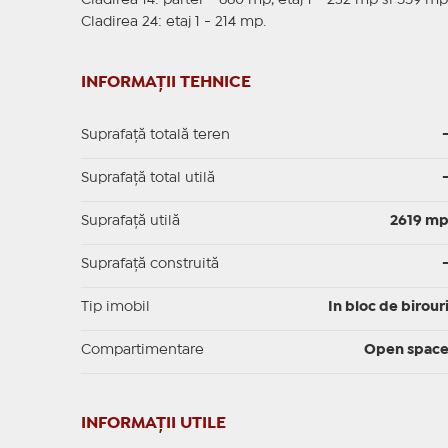
Cladirea 14: parter - 660 mp, etaj 1 - 232 mp si 559 mp
Cladirea 24: etaj 1 - 214 mp.
INFORMAȚII TEHNICE
Suprafață totală teren
Suprafaţă total utilă
Suprafaţă utilă
2619 m
Suprafaţă construită
Tip imobil
In bloc de birour
Compartimentare
Open spac
INFORMAŢII UTILE