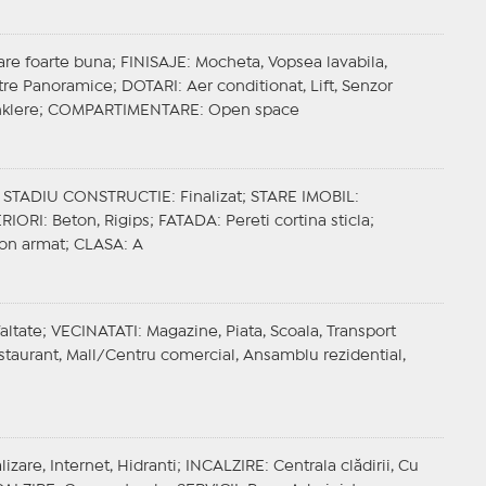
tare foarte buna;
FINISAJE
: Mocheta, Vopsea lavabila,
tre Panoramice;
DOTARI
: Aer conditionat, Lift, Senzor
nklere;
COMPARTIMENTARE
: Open space
;
STADIU CONSTRUCTIE
: Finalizat;
STARE IMOBIL
:
ERIORI
: Beton, Rigips;
FATADA
: Pereti cortina sticla;
ton armat;
CLASA
: A
faltate;
VECINATATI
: Magazine, Piata, Scoala, Transport
estaurant, Mall/Centru comercial, Ansamblu rezidential,
izare, Internet, Hidranti;
INCALZIRE
: Centrala clădirii, Cu