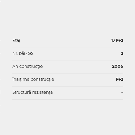
.
-
Etaj
1/P+2
-
Nr. băi/GS
2
p
An construcție
2006
-
Înălțime construcție
P+2
i
Structură rezistență
-
e