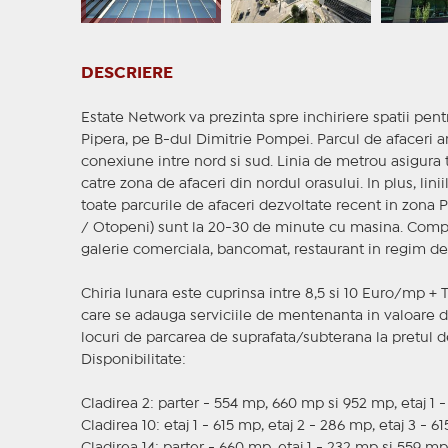
DESCRIERE
Estate Network va prezinta spre inchiriere spatii pentr
Pipera, pe B-dul Dimitrie Pompei. Parcul de afaceri ar
conexiune intre nord si sud. Linia de metrou asigura 
catre zona de afaceri din nordul orasului. In plus, lin
toate parcurile de afaceri dezvoltate recent in zona 
/ Otopeni) sunt la 20-30 de minute cu masina. Complex
galerie comerciala, bancomat, restaurant in regim de a
Chiria lunara este cuprinsa intre 8,5 si 10 Euro/mp + TV
care se adauga serviciile de mentenanta in valoare d
locuri de parcarea de suprafata/subterana la pretul d
Disponibilitate:
Cladirea 2: parter - 554 mp, 660 mp si 952 mp, etaj 1 -
Cladirea 10: etaj 1 - 615 mp, etaj 2 - 286 mp, etaj 3 - 6