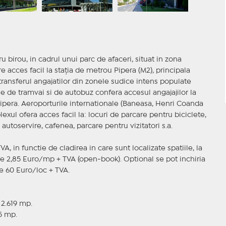
u birou, in cadrul unui parc de afaceri, situat in zona
e acces facil la staţia de metrou Pipera (M2), principala
transferul angajatilor din zonele sudice intens populate
iile de tramvai si de autobuz confera accesul angajajilor la
Pipera. Aeroporturile internationale (Baneasa, Henri Coanda
ul ofera acces facil la: locuri de parcare pentru biciclete,
utoservire, cafenea, parcare pentru vizitatori s.a.
A, in functie de cladirea in care sunt localizate spatiile, la
e 2,85 Euro/mp + TVA (open-book). Optional se pot inchiria
e 60 Euro/loc + TVA.
 2.619 mp.
15 mp.