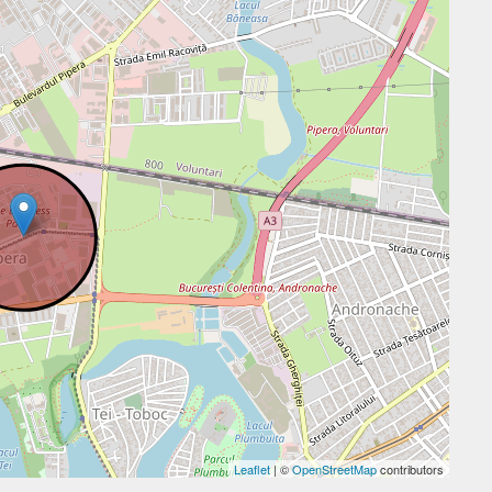
Leaflet
| ©
OpenStreetMap
contributors