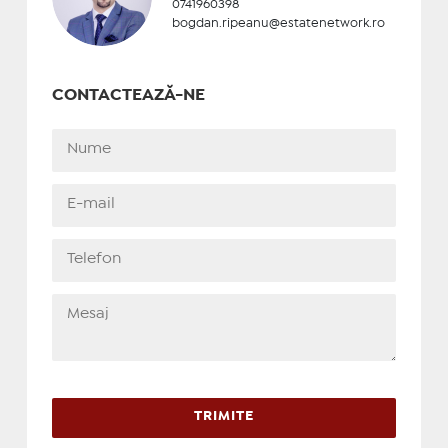
0741960398
bogdan.ripeanu@estatenetwork.ro
CONTACTEAZĂ-NE