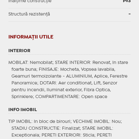
Înălțime construcție
P+3
Structură rezistență
-
INFORMAŢII UTILE
INTERIOR
MOBILAT
: Nemobilat;
STARE INTERIOR
: Renovat, In stare
foarte buna;
FINISAJE
: Mocheta, Vopsea lavabila,
Geamuri termoizolante - ALUMINIUM, Aplice, Ferestre
Panoramice;
DOTARI
: Aer conditionat, Lift, Senzor
pentru incendii, Iluminat exterior, Fibra Optica,
Sprinklere;
COMPARTIMENTARE
: Open space
INFO IMOBIL
TIP IMOBIL
: In bloc de birouri;
VECHIME IMOBIL
: Nou;
STADIU CONSTRUCTIE
: Finalizat;
STARE IMOBIL
:
Exceptionala;
PERETI EXTERIORI
: Sticla;
PERETI