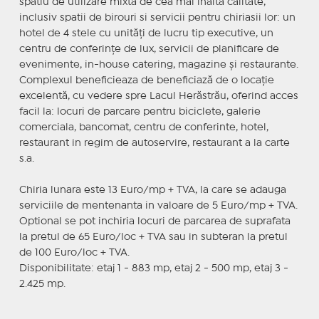
spatiu de utilizare mixta de cea mai inalta calitate,
inclusiv spatii de birouri si servicii pentru chiriasii lor: un
hotel de 4 stele cu unităţi de lucru tip executive, un
centru de conferinţe de lux, servicii de planificare de
evenimente, in-house catering, magazine şi restaurante.
Complexul beneficieaza de beneficiază de o locaţie
excelentă, cu vedere spre Lacul Herăstrău, oferind acces
facil la: locuri de parcare pentru biciclete, galerie
comerciala, bancomat, centru de conferinte, hotel,
restaurant in regim de autoservire, restaurant a la carte
s.a.
Chiria lunara este 13 Euro/mp + TVA, la care se adauga
serviciile de mentenanta in valoare de 5 Euro/mp + TVA.
Optional se pot inchiria locuri de parcarea de suprafata
la pretul de 65 Euro/loc + TVA sau in subteran la pretul
de 100 Euro/loc + TVA.
Disponibilitate: etaj 1 - 883 mp, etaj 2 - 500 mp, etaj 3 -
2.425 mp.