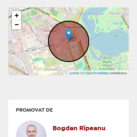
+
−
Leaflet
| ©
OpenStreetMap
contributors
PROMOVAT DE
Bogdan Rîpeanu