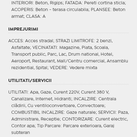
INTERIORI
: Beton, Rigips;
FATADA
: Pereti cortina sticla;
ACOPERIS
: Beton - terasa circulabila;
PLANSEE
: Beton
armat;
CLASA
: A
IMPREJURIMI
ACCES
: Acces stradal;
STRAZI LIMITROFE
: 2 benzi,
Asfaltate;
VECINATATI
: Magazine, Piata, Scoala,
Transport public, Parc, Lac, Drum national, Hotel,
Aeroport, Restaurant, Mall/Centru comercial, Ansamblu
rezidential, Spital;
VEDERE
: Vedere mixta
UTILITATI/SERVICII
UTILITATI
: Apa, Gaze, Curent 220V, Curent 380 V,
Canalizare, Internet, Hidranti;
INCALZIRE
: Centrala
clădirii, Cu ventiloconvertoare, Convectoare;
COMBUSTIBIL INCALZIRE
: Gaze naturale;
SERVICII
: Paza,
Administrare, Receptie;
CONTORIZARE
: Curent electric,
Contor apa;
Tip Parcare
: Parcare exterioara, Garaj
subteran