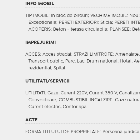
INFO IMOBIL
TIP IMOBIL
: In bloc de birouri;
VECHIME IMOBIL
: Nou
Exceptionala;
PERETI EXTERIORI
: Sticla;
PERETI INT
ACOPERIS
: Beton - terasa circulabila;
PLANSEE
: Be
IMPREJURIMI
ACCES
: Acces stradal;
STRAZI LIMITROFE
: Amenajate,
Transport public, Parc, Lac, Drum national, Hotel, 
rezidential, Spital
UTILITATI/SERVICII
UTILITATI
: Gaze, Curent 220V, Curent 380 V, Canalizare
Convectoare;
COMBUSTIBIL INCALZIRE
: Gaze natur
Curent electric, Contor apa
ACTE
FORMA TITLULUI DE PROPRIETATE
: Persoana juridica