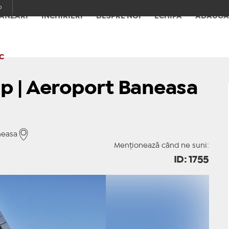
o
ÂNZĂRI
ÎNCHIRIERI
DESPRE NOI
ECHIPA
ADAUGĂ
C
 mp | Aeroport Baneasa
neasa
Menționează când ne suni:
ID: 1755