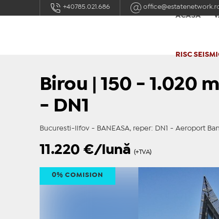
+40785.021.686
office@estatenetwork.r
ACASĂ
V
RISC SEISMI
Birou | 150 - 1.020
- DN1
Bucuresti-Ilfov - BANEASA, reper: DN1 - Aeroport Ba
11.220
€/lună
(+TVA)
0% COMISION