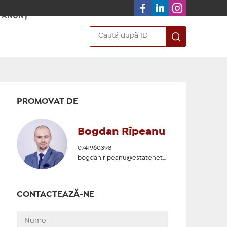
 ANUNȚ
PROMOVAT DE
Bogdan Rîpeanu
0741960398
bogdan.ripeanu@estatenetwork.ro
CONTACTEAZĂ-NE