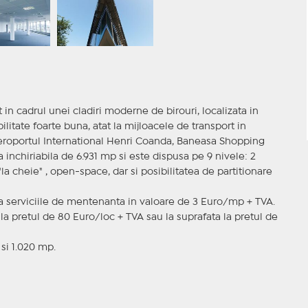
 in cadrul unei cladiri moderne de birouri, localizata in
itate foarte buna, atat la mijloacele de transport in
Aeroportul International Henri Coanda, Baneasa Shopping
a inchiriabila de 6.931 mp si este dispusa pe 9 nivele: 2
 "la cheie" , open-space, dar si posibilitatea de partitionare
ga serviciile de mentenanta in valoare de 3 Euro/mp + TVA.
la pretul de 80 Euro/loc + TVA sau la suprafata la pretul de
 si 1.020 mp.