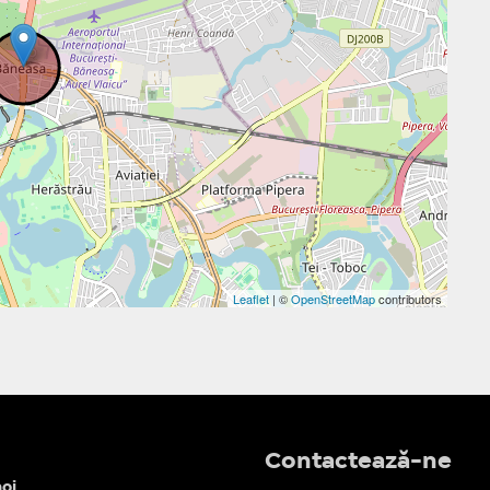
Leaflet
| ©
OpenStreetMap
contributors
Contactează-ne
oi