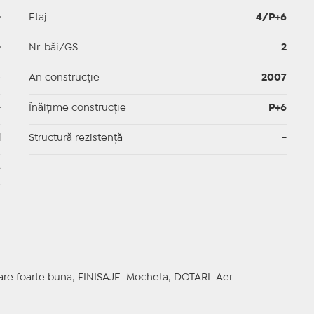
-
Etaj
4/P+6
-
Nr. băi/GS
2
p
An construcție
2007
-
Înălțime construcție
P+6
i
Structură rezistență
-
e
tare foarte buna;
FINISAJE
: Mocheta;
DOTARI
: Aer