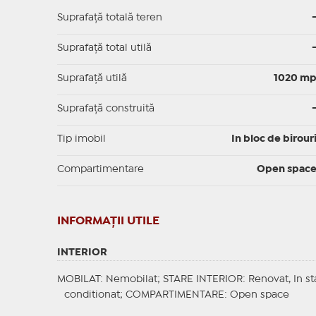
Suprafață totală teren
Suprafaţă total utilă
Suprafaţă utilă
1020 m
Suprafaţă construită
Tip imobil
In bloc de birour
Compartimentare
Open spac
INFORMAŢII UTILE
INTERIOR
MOBILAT
: Nemobilat;
STARE INTERIOR
: Renovat, In s
conditionat;
COMPARTIMENTARE
: Open space