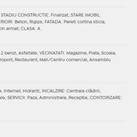
;
STADIU CONSTRUCTIE
: Finalizat;
STARE IMOBIL
:
ERIORI
: Beton, Rigips;
FATADA
: Pereti cortina sticla;
ton armat;
CLASA
: A
 2 benzi, Asfaltate;
VECINATATI
: Magazine, Piata, Scoala,
Aeroport, Restaurant, Mall/Centru comercial, Ansamblu
, Internet, Hidranti;
INCALZIRE
: Centrala clădirii,
ale;
SERVICII
: Paza, Administrare, Receptie;
CONTORIZARE
: