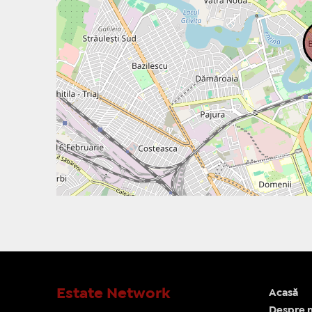
Estate Network
Acasă
Despre n