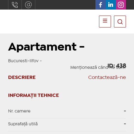
Apartament -
Bucuresti-Ilfov -
ID: 438
Menționează când ne suni:
DESCRIERE
Contactează-ne
INFORMAȚII TEHNICE
Nr. camere
-
Suprafaţă utilă
-