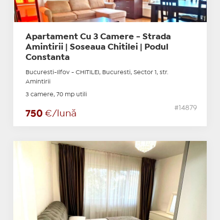
Apartament Cu 3 Camere - Strada
Amintirii | Soseaua Chitilei | Podul
Constanta
Bucuresti-Ilfov - CHITILEI, Bucuresti, Sector 1, str.
Amintirii
3 camere, 70 mp utili
#14879
750
€/lună