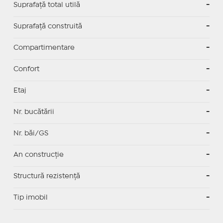
Suprafaţă total utilă
-
Suprafaţă construită
-
Compartimentare
-
Confort
-
Etaj
-
Nr. bucătării
-
Nr. băi/GS
-
An construcție
-
Structură rezistență
-
Tip imobil
-