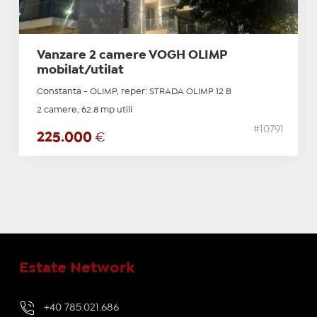
Vanzare 2 camere VOGH OLIMP
mobilat/utilat
Constanta - OLIMP, reper: STRADA OLIMP 12 B
2 camere, 62.8 mp utili
#10791
225.000
€
Estate Network
+40 785.021.686