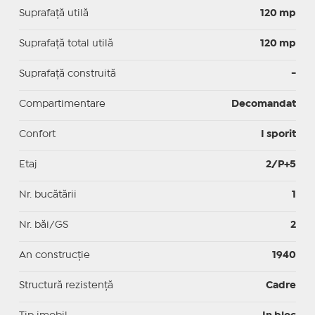
Suprafaţă utilă
120 mp
Suprafaţă total utilă
120 mp
Suprafaţă construită
-
Compartimentare
Decomandat
Confort
I sporit
Etaj
2/P+5
Nr. bucătării
1
Nr. băi/GS
2
An construcție
1940
Structură rezistență
Cadre