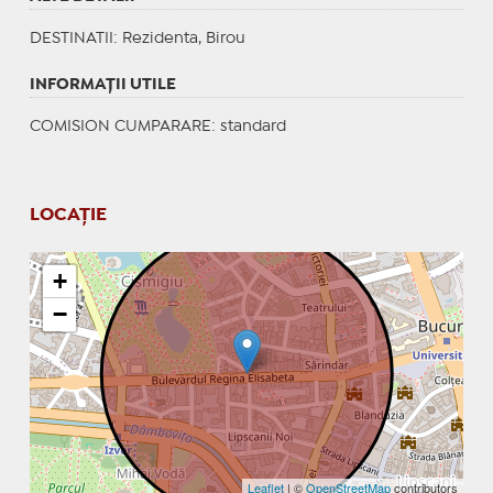
DESTINATII
: Rezidenta, Birou
INFORMAŢII UTILE
COMISION CUMPARARE: standard
LOCAȚIE
+
−
Leaflet
| ©
OpenStreetMap
contributors