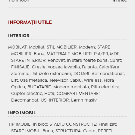
Tip imobil
In bloc
INFORMAŢII UTILE
INTERIOR
MOBILAT
: Mobilat;
STIL MOBILIER
: Modern;
STARE
MOBILIER
: Buna;
MATERIALE MOBILIER
: Pal/Pfl, MDF;
STARE INTERIOR
: Renovat, In stare foarte buna, Curat;
FINISAJE
: Gresie, Vopsea lavabila, Faianta, Calorifere
aluminiu, Jaluzele exterioare;
DOTARI
: Aer conditionat,
Lift, Usa metalica, Televizor, Cablu, Wireless, Fibra
Optica;
BUCATARIE
: Modern mobilata, Plita electrica,
Cuptor electric, Hota;
COMPARTIMENTARE
:
Decomandat;
USI INTERIOR
: Lemn masiv
INFO IMOBIL
TIP IMOBIL
: In bloc;
STADIU CONSTRUCTIE
: Finalizat;
STARE IMOBIL
: Buna;
STRUCTURA
: Cadre;
PERETI