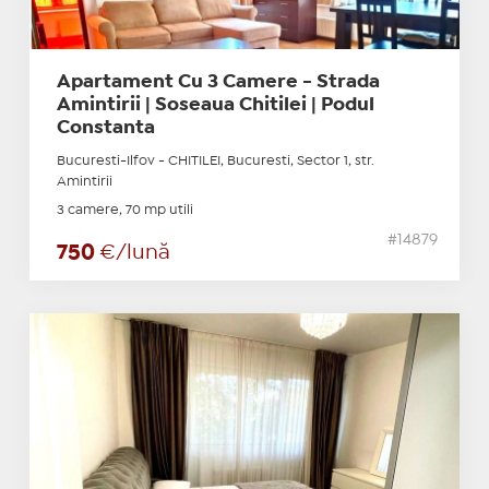
Apartament Cu 3 Camere - Strada
Amintirii | Soseaua Chitilei | Podul
Constanta
Bucuresti-Ilfov - CHITILEI, Bucuresti, Sector 1, str.
Amintirii
3 camere, 70 mp utili
#14879
750
€/lună