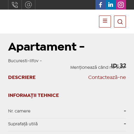
Apartament -
Bucuresti-Ilfov -
ID: 32
Menționează când ne suni:
DESCRIERE
Contactează-ne
INFORMAȚII TEHNICE
Nr. camere
-
Suprafaţă utilă
-