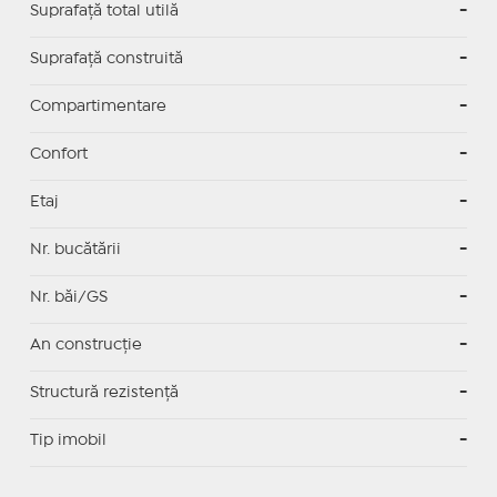
Suprafaţă total utilă
-
Suprafaţă construită
-
Compartimentare
-
Confort
-
Etaj
-
Nr. bucătării
-
Nr. băi/GS
-
An construcție
-
Structură rezistență
-
Tip imobil
-