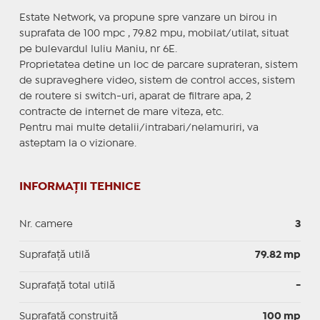
Estate Network, va propune spre vanzare un birou in
suprafata de 100 mpc , 79.82 mpu, mobilat/utilat, situat
pe bulevardul Iuliu Maniu, nr 6E.
Proprietatea detine un loc de parcare suprateran, sistem
de supraveghere video, sistem de control acces, sistem
de routere si switch-uri, aparat de filtrare apa, 2
contracte de internet de mare viteza, etc.
Pentru mai multe detalii/intrabari/nelamuriri, va
asteptam la o vizionare.
INFORMAȚII TEHNICE
Nr. camere
3
Suprafaţă utilă
79.82 mp
Suprafaţă total utilă
-
Suprafaţă construită
100 mp