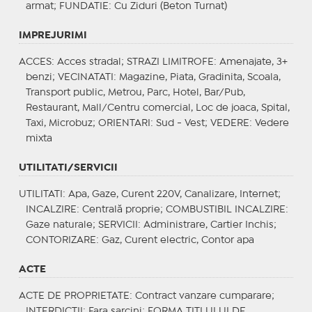
armat;
FUNDATIE
: Cu Ziduri (Beton Turnat)
IMPREJURIMI
ACCES
: Acces stradal;
STRAZI LIMITROFE
: Amenajate, 3+
benzi;
VECINATATI
: Magazine, Piata, Gradinita, Scoala,
Transport public, Metrou, Parc, Hotel, Bar/Pub,
Restaurant, Mall/Centru comercial, Loc de joaca, Spital,
Taxi, Microbuz;
ORIENTARI
: Sud - Vest;
VEDERE
: Vedere
mixta
UTILITATI/SERVICII
UTILITATI
: Apa, Gaze, Curent 220V, Canalizare, Internet;
INCALZIRE
: Centrală proprie;
COMBUSTIBIL INCALZIRE
:
Gaze naturale;
SERVICII
: Administrare, Cartier Inchis;
CONTORIZARE
: Gaz, Curent electric, Contor apa
ACTE
ACTE DE PROPRIETATE
: Contract vanzare cumparare;
INTERDICTII
: Fara sarcini;
FORMA TITLULUI DE