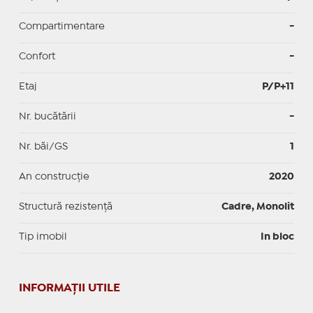
Compartimentare
-
Confort
-
Etaj
P/P+11
Nr. bucătării
-
Nr. băi/GS
1
An construcție
2020
Structură rezistență
Cadre, Monolit
Tip imobil
In bloc
INFORMAŢII UTILE