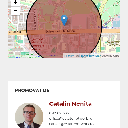
+
−
Leaflet
| ©
OpenStreetMap
contributors
PROMOVAT DE
Catalin Nenita
0785021686
office@estatenetwork.ro
catalin@estatenetwork.ro