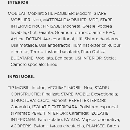
INTERIOR
MOBILAT
: Mobilat;
STIL MOBILIER
: Modern;
STARE
MOBILIER
: Nou;
MATERIALE MOBILIER
: MDF;
STARE
INTERIOR
: Nou;
FINISAJE
: Mocheta, Gresie, Vopsea
lavabila, Glet, Faianta, Geamuri termoizolante - PVC,
Aplice;
DOTARI
: Aer conditionat, Lift, Sistem de alarma,
Usa metalica, Usa antiefractie, Iluminat exterior, Rulouri
electrice, Termo-instant bucatarie, Fibra Optica;
BUCATARIE
: Mobilata, Echipata;
USI INTERIOR
: Sticla;
Camere speciale
: Birou
INFO IMOBIL
TIP IMOBIL
: In bloc;
VECHIME IMOBIL
: Nou;
STADIU
CONSTRUCTIE
: Finalizat;
STARE IMOBIL
: Exceptionala;
STRUCTURA
: Cadre, Monolit;
PERETI EXTERIORI
:
Caramida;
IZOLATIE EXTERIOARA
: Polistiren expandat
si grafitat;
PERETI INTERIORI
: Caramida;
IZOLATIE
INTERIOARA
: Fara izolatie;
FATADA
: Vopsea decorativa;
ACOPERIS
: Beton - terasa circulabila;
PLANSEE
: Beton