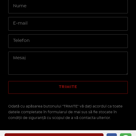
Odată cu apăsarea butonului "TRIMITE" vă daţi acordul ca toate
datele completate în formularul de mai sus să fie stocate în
condiţii de siguranţă cu scopul de a vă contacta ulterior.
Site realizat pe platforma
IMOPEDIA.ro - Anunțuri