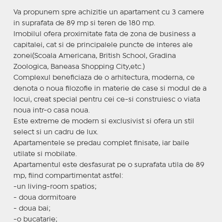
Va propunem spre achizitie un apartament cu 3 camere
in suprafata de 89 mp si teren de 180 mp.
Imobilul ofera proximitate fata de zona de business a
capitalei, cat si de principalele puncte de interes ale
zonei(Scoala Americana, British School, Gradina
Zoologica, Baneasa Shopping City,etc.)
Complexul beneficiaza de o arhitectura, moderna, ce
denota o noua filozofie in materie de case si modul de a
locui, creat special pentru cei ce-si construiesc o viata
noua intr-o casa noua.
Este extreme de modern si exclusivist si ofera un stil
select si un cadru de lux.
Apartamentele se predau complet finisate, iar baile
utilate si mobilate.
Apartamentul este desfasurat pe o suprafata utila de 89
mp, fiind compartimentat astfel:
-un living-room spatios;
- doua dormitoare
- doua bai;
-o bucatarie;