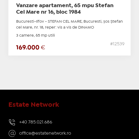
Vanzare apartament, 65 mpu Stefan
Cel Mare nr 16, bloc 1984
Bucuresti-Ilfov - STEFAN CEL MARE, Bucuresti, șos Ştefan
cel Mare, nr. 18, reper: vis a vis de DINAMO
3 camere, 65 mp utili
#12539
169.000
€
Estate Network
+40 785.021.686
office@estatenetwork.ro