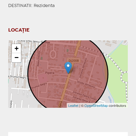
DESTINATII
: Rezidenta
LOCAȚIE
+
−
Leaflet
| ©
OpenStreetMap
contributors