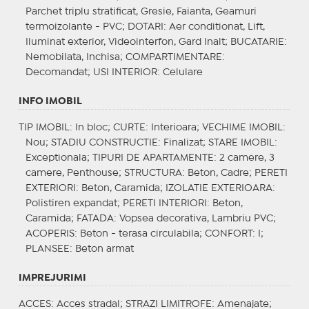
Parchet triplu stratificat, Gresie, Faianta, Geamuri
termoizolante - PVC;
DOTARI
: Aer conditionat, Lift,
Iluminat exterior, Videointerfon, Gard Inalt;
BUCATARIE
:
Nemobilata, Inchisa;
COMPARTIMENTARE
:
Decomandat;
USI INTERIOR
: Celulare
INFO IMOBIL
TIP IMOBIL
: In bloc;
CURTE
: Interioara;
VECHIME IMOBIL
:
Nou;
STADIU CONSTRUCTIE
: Finalizat;
STARE IMOBIL
:
Exceptionala;
TIPURI DE APARTAMENTE
: 2 camere, 3
camere, Penthouse;
STRUCTURA
: Beton, Cadre;
PERETI
EXTERIORI
: Beton, Caramida;
IZOLATIE EXTERIOARA
:
Polistiren expandat;
PERETI INTERIORI
: Beton,
Caramida;
FATADA
: Vopsea decorativa, Lambriu PVC;
ACOPERIS
: Beton - terasa circulabila;
CONFORT
: I;
PLANSEE
: Beton armat
IMPREJURIMI
ACCES
: Acces stradal;
STRAZI LIMITROFE
: Amenajate;